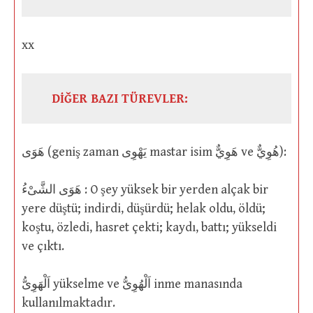
xx
DİĞER BAZI TÜREVLER:
هَوَى (geniş zaman يَهْوِى mastar isim هَوِيٌّ ve هُوِيٌّ):
هَوَى الشَّىْءُ : O şey yüksek bir yerden alçak bir
yere düştü; indirdi, düşürdü; helak oldu, öldü;
koştu, özledi, hasret çekti; kaydı, battı; yükseldi
ve çıktı.
اَلْهَوِىُّ yükselme ve اَلْهُوِىُّ inme manasında
kullanılmaktadır.