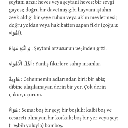
şeytani arzu; heves veya şeytani heves; bir sevgi
gayesi; doğru bir davetmiş gibi hayvani iştahın
zevk aldığı bir şeye ruhun veya aklın meyletmesi;
doğru yoldan veya hakikatten sapan fikir (çoğulu:
اَهْوَاء).
وَ اتَّبَعَ هَوَاهُ : Şeytani arzusunun peşinden gitti.
اَهْلُ الْاَهْوَاءِ : Yanlış fikirlere sahip insanlar.
هَاوِيَةٌ : Cehennemin adlarından biri; bir abis;
dibine ulaşılamayan derin bir yer. Çok derin
çukur, uçurum.
هَوَاءٌ : Sema; boş bir şey; bir boşluk; kalbi boş ve
cesareti olmayan bir korkak; boş bir yer veya şey;
(Teşbih yoluyla) bomboş.