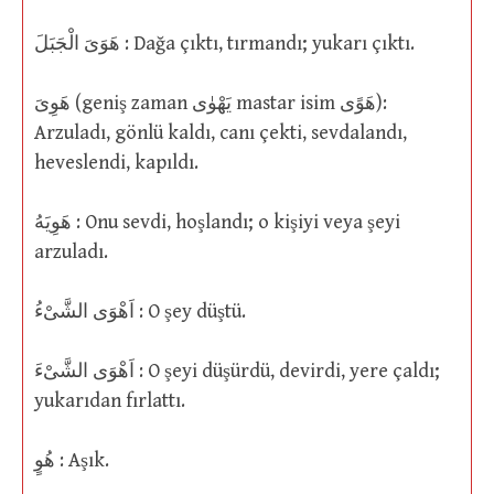
هَوَىَ الْجَبَلَ : Dağa çıktı, tırmandı; yukarı çıktı.
هَوِىَ (geniş zaman يَهْوٰى mastar isim هَوًى):
Arzuladı, gönlü kaldı, canı çekti, sevdalandı,
heveslendi, kapıldı.
هَوِيَهُ : Onu sevdi, hoşlandı; o kişiyi veya şeyi
arzuladı.
اَهْوَى الشَّىْءُ : O şey düştü.
اَهْوَى الشَّىْءَ : O şeyi düşürdü, devirdi, yere çaldı;
yukarıdan fırlattı.
هُوٍ : Aşık.