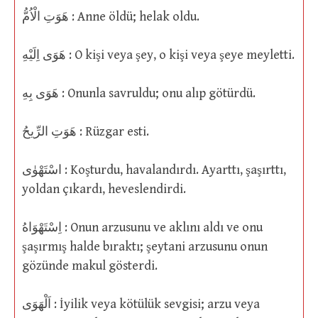
هَوَتِ الْاُمُّ : Anne öldü; helak oldu.
هَوَى اِلَيْهِ : O kişi veya şey, o kişi veya şeye meyletti.
هَوَى بِهِ : Onunla savruldu; onu alıp götürdü.
هَوَتِ الرِّيحُ : Rüzgar esti.
اسْتَهْوٰى : Koşturdu, havalandırdı. Ayarttı, şaşırttı,
yoldan çıkardı, heveslendirdi.
اِسْتَهْوَاهُ : Onun arzusunu ve aklını aldı ve onu
şaşırmış halde bıraktı; şeytani arzusunu onun
gözünde makul gösterdi.
اَلْهَوَى : İyilik veya kötülük sevgisi; arzu veya