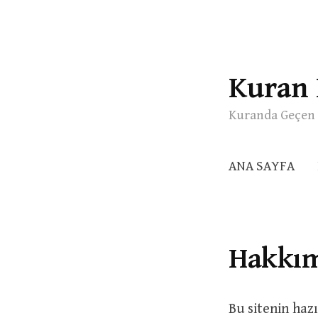
Kuran 
Skip
to
Kuranda Geçen 
content
ANA SAYFA
Hakkım
Bu sitenin haz