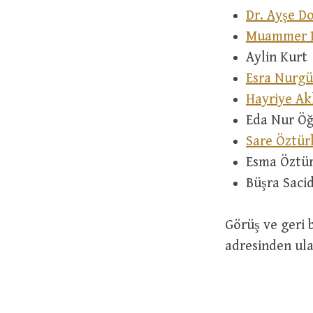
Dr. Ayşe D
Muammer 
Aylin Kurt
Esra Nurgü
Hayriye A
Eda Nur Ö
Sare Öztür
Esma Öztü
Büşra Saci
Görüş ve geri b
adresinden ulaş