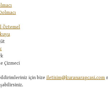
olmacı
Dolmacı
l Öztemel
kkuyu
ğüt
k
rk
de Çizmeci
ildirimleriniz için bize
iletisim@kuranarapcasi.com
m
abilirsiniz.