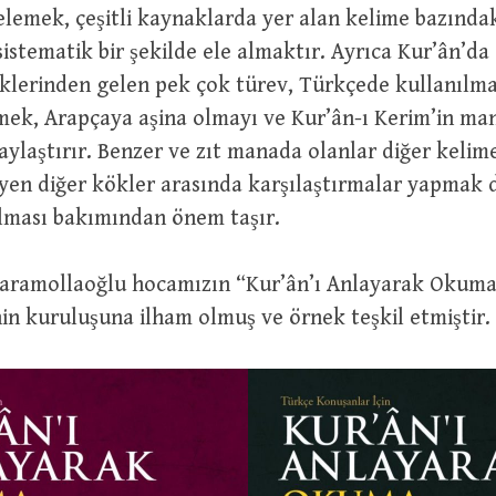
elemek, çeşitli kaynaklarda yer alan kelime bazındaki
 sistematik bir şekilde ele almaktır. Ayrıca Kur’ân’da
klerinden gelen pek çok türev, Türkçede kullanılma
mek, Arapçaya aşina olmayı ve Kur’ân-ı Kerim’in ma
ylaştırır. Benzer ve zıt manada olanlar diğer kelime
en diğer kökler arasında karşılaştırmalar yapmak d
olması bakımından önem taşır.
aramollaoğlu hocamızın “Kur’ân’ı Anlayarak Okuma
enin kuruluşuna ilham olmuş ve örnek teşkil etmiştir.