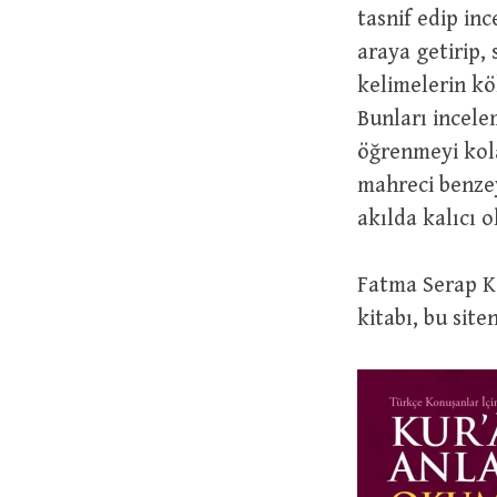
tasnif edip inc
araya getirip,
kelimelerin kö
Bunları incele
öğrenmeyi kola
mahreci benzey
akılda kalıcı 
Fatma Serap K
kitabı, bu sit