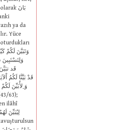
rak بَانَ
vazıh ya da
(43/63);
 kavuşturulsun