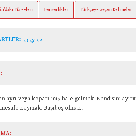
ân’daki Türevleri
Benzerlikler
Türkçeye Geçen Kelimeler
ARFLER:
ب ي ن
:
a mesafe koymak. Başıboş olmak.
AMA: