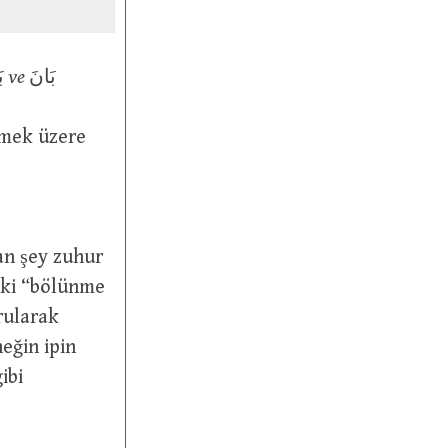
ب
ve
بَانَ
lan şey zuhur
rularak
eğin ipin
ibi