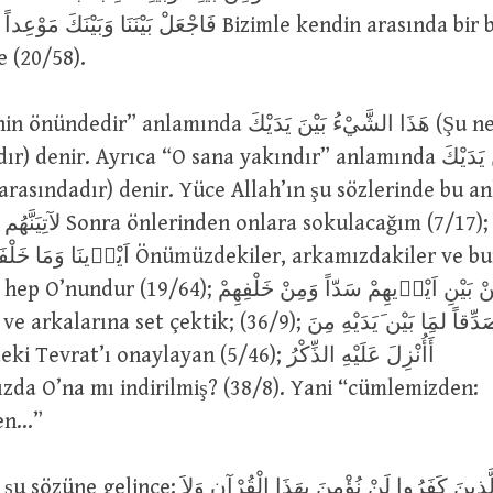
yeri
e (20/58).
lamında هَذَا الشَّيْءُ بَيْنَ يَدَيْكَ (Şu nesne senin iki
denir. Ayrıca “O sana yakındır” anlamında هُوَ بَيْنَ يَدَيْكَ (O,
 arasındadır) denir. Yüce Allah’ın şu sözlerinde bu anlam
ulacağım (7/17); لَهُ مَا بَيْنَ
اَيْ Önümüzdekiler, arkamızdakiler ve bunlar
 وَجَعَلْنَا مِنْ بَيْنِ اَيْد۪يهِمْ سَدّاً وَمِنْ خَلْفِهِمْ
en…”
وَقَالَ الَّذِينَ كَفَرُوا لَنْ نُؤْمِنَ بِهَذَا الْقُرْآن