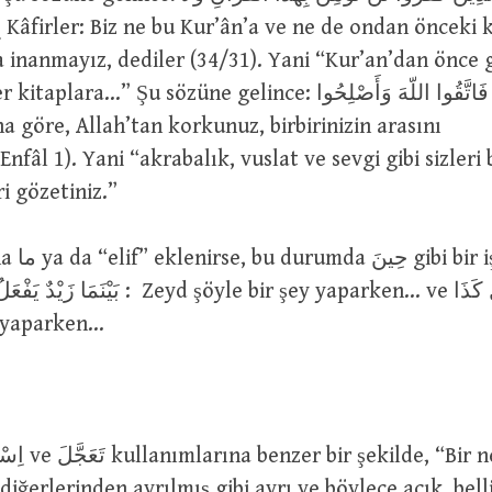
l
a inanmayız, dediler (34/31). Yani “Kur’an’dan önce 
lara…” Şu sözüne gelince: فَاتَّقُوا اللّهَ وَأَصْلِحُوا
Enfâl 1). Yani “akrabalık, vuslat ve sevgi gibi sizleri 
ri gözetiniz.”
y yaparken…
iğerlerinden ayrılmış gibi ayrı ve böylece açık, belli