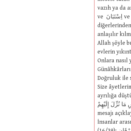
vazıh ya da anl
ve اِسْتَبَانَ ve تَبَيَّنَ yapılarında ve “Bir nesneyi, işi ya da meseleyi sanki
diğerlerinden 
anlaşılır kılmak anlamın
Allah şöyle buyurmuştur: ُمْ مِنْ مَسَاكِنِهِمْ
evlerin yıkıntıları size
Onlara nasıl yaptığımız
Günâhkârların yolu açık
Doğruluk ile sapıklı
Size âyetlerimizi açık açık anl
ayrılığa düşt
ِّنَ لِلنَّاسِ مَا نُزِّلَ إِلَيْهِمْ
mesajı açıklayasın diye zi
İnsanlar aras
(16/39); شَهْرُ رَمَضَانَ الَّذِيَ أُنْزِلَ فِيهِ الْقُرْآنُ هُدًى لِلنَّاس ِوَبَيِّنَاتٍ مِنَ الْهُدَى وَالْفُرْقَانِ