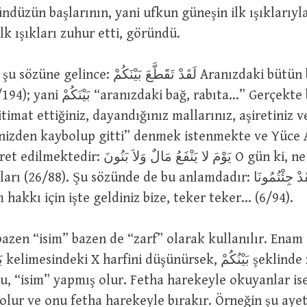
ilk ışıkları zuhur etti, göründü.
لَقَدْ تَقََطَّعَ بَيْنَكُم Aranızdaki bütün bağlar
aki bağ, rabıta…” Gerçekte bununla,
itimat ettiğiniz, dayandığınız mallarınız, aşiretiniz v
rinizden kaybolup gitti” denmek istenmekte ve Yüce A
يَوْمَ لا يَنْفَعُ مَالٌ وَلاَ O gün ki, ne mal fayda
 (26/88). Şu sözünde de bu anlamdadır: وَلَقَدْ جِئْتُمُونَا
 Celalim hakkı için işte geldiniz bize, teker teker… (6/94).
, “isim” yapmış olur. Fetha harekeyle okuyanlar is
olur ve onu fetha harekeyle bırakır. Örneğin şu ayet