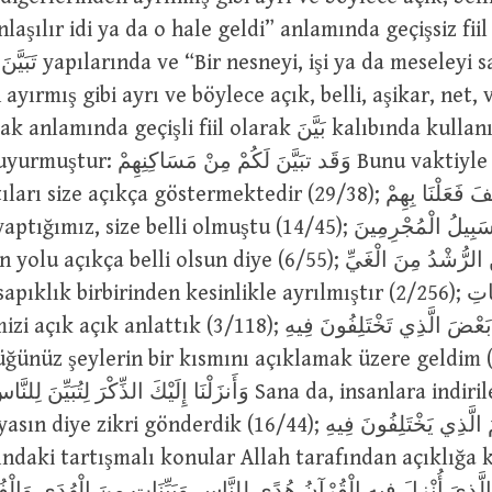
aşılır idi ya da o hale geldi” anlamında geçişsiz fiil ola
ayırmış gibi ayrı ve böylece açık, belli, aşikar, net, 
da geçişli fiil olarak بَيَّنَ kalıbında kullanılır. Yüce
وَقَد تبَيَّنَ لَك Bunu vaktiyle oturdukları
 açıkça göstermektedir (29/38); وَتَبَيَّنَ لَكُمْ كَيْفَ فَعَلْنَا بِهِمْ
, size belli olmuştu (14/45); وَلِتَسْتَبِينَ سَبِيلُ الْمُجْرِمِينَ
ça belli olsun diye (6/55); قَد تبَيَّنَ الرُّشْدُ مِنَ الْغَيِّ
k birbirinden kesinlikle ayrılmıştır (2/256); قَدْ بَيَّنَّا لَكُمُ اْلآيَاتِ
attık (3/118); وَ ِلأُبَيِّنَ لَكُمْ بَعْضَ الَّذِي تَخْتَلِفُونَ فِيهِ
üğünüz şeylerin bir kısmını açıklamak üzere geldim 
وَأَنزَلْنَا إِلَيْكَ الذِّكْرَ لِتُبَي Sana da, insanlara indirilen ilâhî
kri gönderdik (16/44); لِيُبَيِّنَ لَهُمُ الَّذِي يَخْتَلِفُونَ فِيهِ
ındaki tartışmalı konular Allah tarafından açıklığa