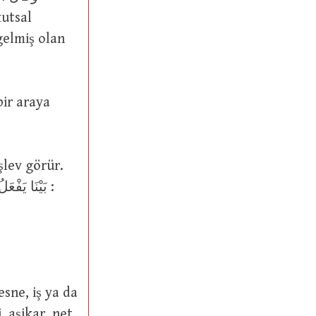
gelmiş olan
bir araya
, aşikar, net,