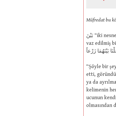
Müfredat bu kök
بَيْنَ “iki nesne arasındaki aralığı ve iki nesnenin ortasını” ifade etmek üzere
vaz edilmiş b
“Şöyle bir şe
etti, göründü ya da orta
ya da ayrılm
kelimenin her
ucunun kendis