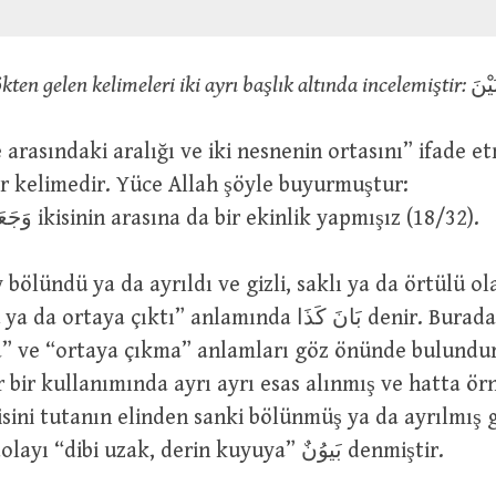
ten gelen kelimeleri iki ayrı başlık altında incelemiştir:
َيْنَ
ir kelimedir. Yüce Allah şöyle buyurmuştur:
وَجَعَلْنَا بَيْنَهُمَا زَرْعاً ikisinin arasına da bir ekinlik yapmışız (18/32).
y bölündü ya da ayrıldı ve gizli, saklı ya da örtülü o
ya çıktı” anlamında بَانَ كَذَا denir. Buradaki “bölünme
a” ve “ortaya çıkma” anlamları göz önünde bulundu
 bir kullanımında ayrı ayrı esas alınmış ve hatta örn
ini tutanın elinden sanki bölünmüş ya da ayrılmış g
olmasından dolayı “dibi uzak, derin kuyuya” بَيوُنٌ denmiştir.