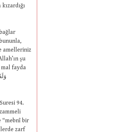
e amelleriniz
llah’ın şu
e “mebnî bir
lerde zarf