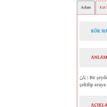
Anlam
Kur’
KÖK H
ANLAM
بَانَ : Bir şeyden ayrı veya koparılmış hale gelmek. Kendisini ayırmak veya
çekilip aray
AÇIKL