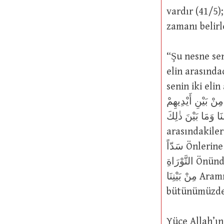
vardır (41/5); فَاجْعَلْ بَيْنَنَا وَبَيْنَكَ مَوْعِداً Bizimle kendin arasında bir buluşma 
zamanı belirl
“Şu nesne senin önündedir” an
elin arasındadır) 
senin iki elin
لآتِيَنَّهُم مِنْ بَيْنِ أَيْدِيهِمْ Sonra önlerinden onlara sok
د۪ينَا وَمَا خَلْفَنَا وَمَا بَيْنَ ذٰلِكَ
arasındakiler hep O’nundur (19/64);
سَدّاً Önlerine ve arkalarına set çektik; (36/9); وَمُصَدِّقاً لمَِا بَيْن َيَدَيْهِ مِنَ
التَّوْرَاةِ Önündeki Tevrat’ı onaylayan (5/46); أَأُنْزِلَ عَلَيْهِ الذِّكْرُ
مِنْ بَيْنِنَا Aramızda O’na mı indirilmiş? (38/8). Yani “cümlemizden:
bütünümüzd
Yüce Allah’ın şu sözüne gelince: ِ وَلاَ