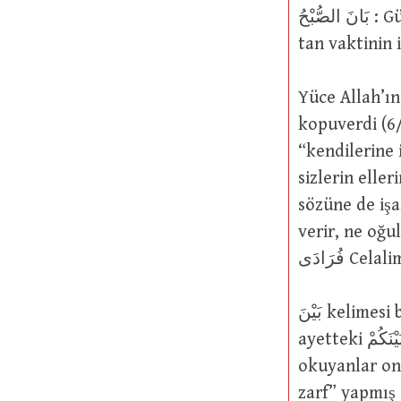
بَانَ الصُّبْحُ : Gündüzün başlarının, yani ufkun güneşin ilk ışıklarıyla kızardığı
tan vaktinin 
Yüce Allah’ın şu sözüne gelince: ْ
kopuverdi (6/194); yani بَيْنَكُمْ “aranızd
“kendilerine 
sizlerin elle
sözüne de işaret edilmektedir:  بَنُونَ
verir, ne oğulları
فُرَادَى
بَيْنَ kelimesi bazen “isim” bazen de “zarf” olarak kullanılır. Enam Suresi 94.
ayetteki بَيْنَكُمْ kelimesindeki X harfini düşünürsek, بَيْنُكُمْ şeklinde zammeli
okuyanlar onu
zarf” yapmış 