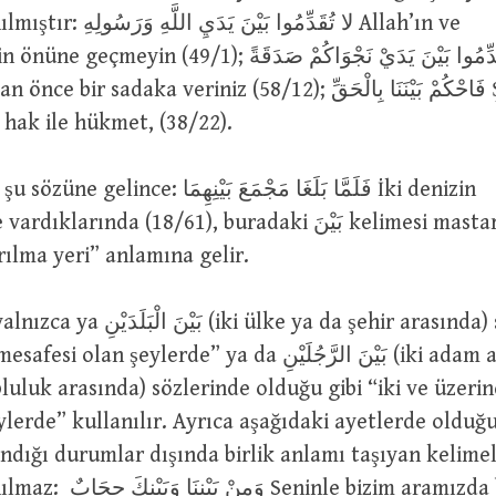
لا تُقَدِّمُوا بَيْنَ Allah’ın ve
(49/1); فَقَدِّمُوا بَيْنَ يَدَيْ نَجْوَاكُمْ صَدَقَةً Bu
sadaka veriniz (58/12); فَاحْكُمْ بَيْنَنَا بِالْحَقِّ Şimdi
hak ile hükmet, (38/22).
فَلَمَّا بَلَغَا مَجْمَعَ بَيْنِهِمَا İki denizin
arında (18/61), buradaki بَيْنَ kelimesi mastar olabilir. Bu
ılma yeri” anlamına gelir.
 şeylerde” ya da بَيْنَ الرَّجُلَيْنِ (iki adam arasında) ve
ylerde” kullanılır. Ayrıca aşağıdaki ayetlerde olduğu 
ndığı durumlar dışında birlik anlamı taşıyan kelime
Seninle bizim aramızda bir perde