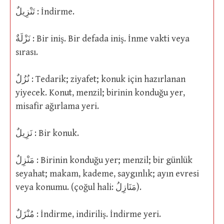
تَنْزِيلٌ : İndirme.
نَزْلَةٌ : Bir iniş. Bir defada iniş. İnme vakti veya
sırası.
نُزُلٌ : Tedarik; ziyafet; konuk için hazırlanan
yiyecek. Konut, menzil; birinin konduğu yer,
misafir ağırlama yeri.
نَزِيلٌ : Bir konuk.
مَنْزِلٌ : Birinin konduğu yer; menzil; bir günlük
seyahat; makam, kademe, saygınlık; ayın evresi
veya konumu. (çoğul hali: مَنَازِلُ).
مُنْزَلٌ : İndirme, indiriliş. İndirme yeri.