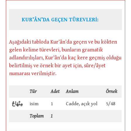
KUR’ÂN’DA GEÇEN TÜREVLERİ:
Aşağıdaki tabloda Kur’ân’da geçen ve bu kökten
gelen kelime türevleri, bunların gramatik
adlandırılışları, Kur’ân’da kaç kere geçmiş olduğu
belirtilmiş ve örnek bir ayet için, sûre/âyet
numarası verilmiştir.
Tür
Adet
Anlam
Örnek
مِنْهَاجٌ
isim
1
Cadde, açık yol
5/48
Toplam
1