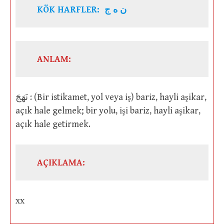
KÖK HARFLER: ن ه ج
ANLAM:
نَهَجَ : (Bir istikamet, yol veya iş) bariz, hayli aşikar,
açık hale gelmek; bir yolu, işi bariz, hayli aşikar,
açık hale getirmek.
AÇIKLAMA:
xx