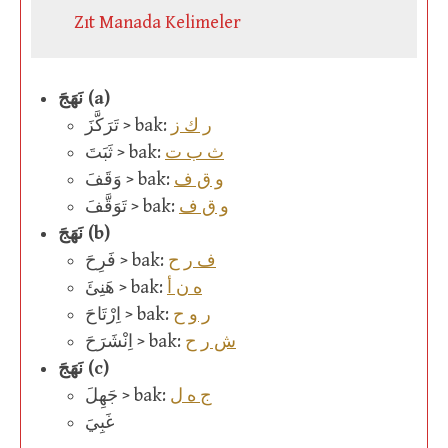
Zıt Manada Kelimeler
نَهَجَ (a)
ر ك ز
تَرَكَّزَ > bak:
ث ب ت
ثَبَتَ > bak:
و ق ف
وَقَفَ > bak:
و ق ف
تَوَقَّفَ > bak:
نَهَجَ (b)
ف ر ح
فَرِحَ > bak:
ه ن أ
هَنِئَ > bak:
ر و ح
اِرْتَاحَ > bak:
ش ر ح
اِنْشَرَحَ > bak:
نَهَجَ (c)
ج ه ل
جَهِلَ > bak:
غَبِيَ