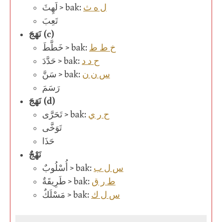
ل ه ث
لَهِثَ > bak:
تَعِبَ
نَهَجَ (c)
خ ط ط
خَطَّطَ > bak:
ح د د
حَدَّدَ > bak:
س ن ن
سَنَّ > bak:
رَسَمَ
نَهَجَ (d)
ح ر ي
تَحَرَّى > bak:
تَوَخَّى
حَذَا
نَهْجٌ
س ل ب
أُسْلُوبٌ > bak:
ط ر ق
طَرِيقَةٌ > bak:
س ل ك
مَسْلَكٌ > bak: