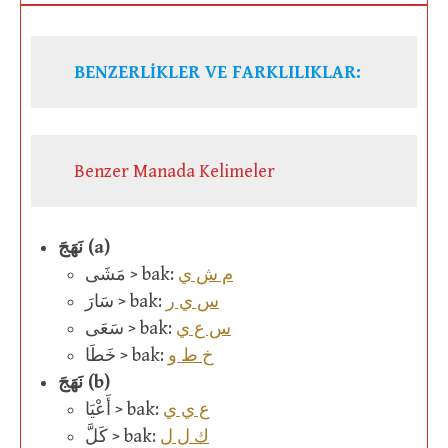
BENZERLİKLER VE FARKLILIKLAR:
Benzer Manada Kelimeler
نَهَجَ (a)
م ش ي
مَشَى > bak:
س ي ر
سَارَ > bak:
س ع ي
سَعَى > bak:
خ ط و
خَطَا > bak:
نَهَجَ (b)
ع ي ي
أَعْيَا > bak:
ك ل ل
كَلَّ > bak: