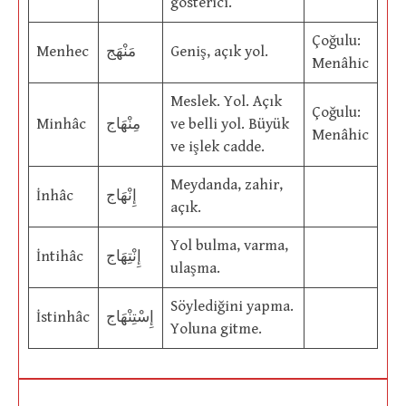
gösterici.
Çoğulu:
Menhec
مَنْهَج
Geniş, açık yol.
Menâhic
Meslek. Yol. Açık
Çoğulu:
Minhâc
مِنْهَاج
ve belli yol. Büyük
Menâhic
ve işlek cadde.
Meydanda, zahir,
İnhâc
إِنْهَاج
açık.
Yol bulma, varma,
İntihâc
إِنْتِهَاج
ulaşma.
Söylediğini yapma.
İstinhâc
إِسْتِنْهَاج
Yoluna gitme.