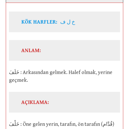
KÖK HARFLER:
خ ل ف
ANLAM:
خَلَفَ : Arkasından gelmek. Halef olmak, yerine
geçmek.
AÇIKLAMA:
خَلْفَ : Öne gelen yerin, tarafın, ön tarafın (قُدَّام)