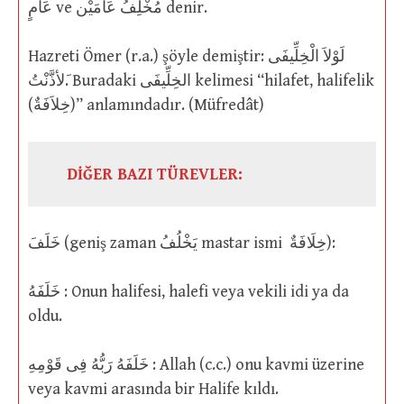
عَامٍ ve مُخْلِفُ عَامَيْن denir.
Hazreti Ömer (r.a.) şöyle demiştir: لَوْلاَ الْخِلِّيفَى
َلأذَّنْتُ. Buradaki الخِلِّيفَى kelimesi “hilafet, halifelik
(خِلاَفَةٌ)” anlamındadır. (Müfredât)
DİĞER BAZI TÜREVLER:
خَلَفَ (geniş zaman يَخْلُفُ mastar ismi خِلَافَةٌ):
خَلَفَهُ : Onun halifesi, halefi veya vekili idi ya da
oldu.
خَلَفَهُ رَبُّهُ فِى قَوْمِهِ : Allah (c.c.) onu kavmi üzerine
veya kavmi arasında bir Halife kıldı.