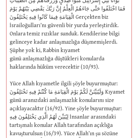
بَوَّأْنَا بَنِي إِسْرَائِيلَ مُبَوَّأ صِدْقٍ وَرَزَقْنَاهُمْ مِنَ الطَّيِّبَاتِ
فَمَا اخْتَلَفُوا حَتَّى جَاءَهُمُ الْعِلْمُ إِنَّ رَبَّكَ يَقْضِي بَيْنَهُمْ يَوْمَ
الْقِيَامَةِ فِيمَا كَانُوا فِيهِ يَخْتَلِفُونَ Gerçekten biz
İsrailoğulları’nı güvenli bir yurda yerleştirdik.
Onlara temiz rızıklar sunduk. Kendilerine bilgi
gelinceye kadar anlaşmazlığa düşmemişlerdi.
Şüphe yok ki, Rabbin kıyamet
günü anlaşmazlığa düştükleri konularda
haklarında hüküm verecektir (10/93).
Yüce Allah kıyametle ilgili şöyle buyurmuştur:
وَلَيُبَيِّنَنَّ لَكُمْ يَوْمَ الْقِيَامَةِ مَا كُنْتُمْ فِيهِ تَخْتَلِفُونَ Kıyamet
günü aranızdaki anlaşmazlık konularını size
açıklayacaktır (16/92). Yine şöyle buyurmuştur:
لِيُبَيِّنَ لَهُمُ الَّذِي يَخْتَلِفُونَ فِيهِ İnsanlar arasındaki
tartışmalı konular Allah tarafından açıklığa
kavuşturulsun (16/39). Yüce Allah’ın şu sözüne