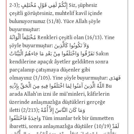
2-3); إِنَّكُمْ لَفِي قَوْلٍ مُخْتَلِفٍ Siz, şüphesiz
çeşitli görüştesiniz, muhtelif kavil içinde
bulunuyorsunuz (51/8). Yüce Allah şöyle
buyurmuştur:
مُخْتَلِفاً ألْوَانُهُ Renkleri çeşitli olan (16/13). Yine
şöyle buyurmuştur: وَلاَ تَكُونُوا كَالَّذِينَ
تَفَرَّقُوا وَاخْتَلَفُوا مِنْ بَعْدِ مَا جَاءهُمُ الْبَيِّنَاتُ Sakın
kendilerine apaçık âyetler geldikten sonra
parçalanıp çatışmaya düşenler gibi
olmayınız (3/105). Yine şöyle buyurmuştur: فَهَدَى
اللّهُ الَّذِينَ آمَنُوا لِمَا اخْتَلَفُوا فِيهِ مِنَ الْحَقِّ بِإِذْنِهِ Bu
arada Allah’ın izni ile mü’minleri, kâfirlerin
üzerinde anlaşmazlığa düştükleri gerçeğe
iletti (2/213); وَمَا كَانَ النَّاسُ إِلاَّ أُمَّةً
وَاحِدَةً فَاخْتَلَفُوا Tüm insanlar tek bir ümmetten
ibaretti, sonra anlaşmazlığa düştüler (10/19) لَقَدْ