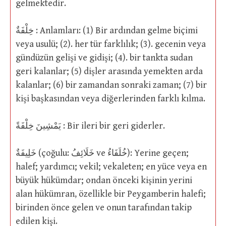
gelmektedir.
خِلْفَةٌ : Anlamları: (1) Bir ardından gelme biçimi
veya usulü; (2). her tür farklılık; (3). gecenin veya
gündüzün gelişi ve gidişi; (4). bir tankta sudan
geri kalanlar; (5) dişler arasında yemekten arda
kalanlar; (6) bir zamandan sonraki zaman; (7) bir
kişi başkasından veya diğerlerinden farklı kılma.
يَمْشِينَ خِلْفَةً : Bir ileri bir geri giderler.
خَلِيفَةٌ (çoğulu: خَلَائِفُ ve خُلَفَاءُ): Yerine geçen;
halef; yardımcı; vekil; vekaleten; en yüce veya en
büyük hükümdar; ondan önceki kişinin yerini
alan hükümran, özellikle bir Peygamberin halefi;
birinden önce gelen ve onun tarafından takip
edilen kişi.