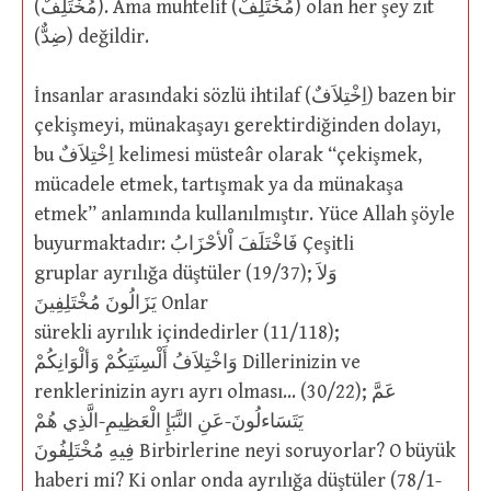
(مُخْتَلِفٌ). Ama muhtelif (مُخْتَلِفٌ) olan her şey zıt
(ضِدٌّ) değildir.
İnsanlar arasındaki sözlü ihtilaf (اِخْتِلاَفٌ) bazen bir
çekişmeyi, münakaşayı gerektirdiğinden dolayı,
bu اِخْتِلاَفٌ kelimesi müsteâr olarak “çekişmek,
mücadele etmek, tartışmak ya da münakaşa
etmek” anlamında kullanılmıştır. Yüce Allah şöyle
buyurmaktadır: فَاخْتَلَفَ اْلأحْزَابُ Çeşitli
gruplar ayrılığa düştüler (19/37); وَلاَ
يَزَالُونَ مُخْتَلِفِينَ Onlar
sürekli ayrılık içindedirler (11/118);
وَاخْتِلاَفُ أَلْسِنَتِكُمْ وَألْوَانِكُمْ Dillerinizin ve
renklerinizin ayrı ayrı olması… (30/22); عَمَّ
يَتَسَاءلُونَ-عَنِ النَّبَإِ الْعَظِيمِ-الَّذِي هُمْ
فِيهِ مُخْتَلِفُونَ Birbirlerine neyi soruyorlar? O büyük
haberi mi? Ki onlar onda ayrılığa düştüler (78/1-