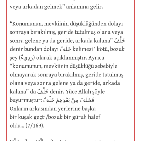
veya arkadan gelmek” anlamına gelir.
“Konumunun, mevkiinin düşüklüğünden dolayı
sonraya bırakılmış, geride tutulmuş olana veya
sonra gelene ya da geride, arkada kalana” خَلْفٌ
denir bundan dolayı خَلْفٌ kelimesi “kötü, bozuk
şey (رَدِيءٌ) olarak açıklanmıştır. Ayrıca
“konumunun, mevkiinin düşüklüğü sebebiyle
olmayarak sonraya bırakılmış, geride tutulmuş
olana veya sonra gelene ya da geride, arkada
kalana” da خَلْفٌ denir. Yüce Allah şöyle
buyurmuştur: فَخَلَفَ مِنْ بَعْدِهِمْ خَلْفٌ
Onların arkasından yerlerine başka
bir kuşak geçti/bozuk bir güruh halef
oldu… (7/169).