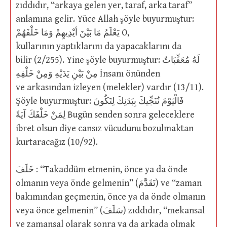
zıddıdır, “arkaya gelen yer, taraf, arka taraf”
anlamına gelir. Yüce Allah şöyle buyurmuştur:
يَعْلَمُ مَا بَيْنَ أيْدِيهِمْ وَمَا خَلْفَهُمْ O,
kullarının yaptıklarını da yapacaklarını da
bilir (2/255). Yine şöyle buyurmuştur: لَهُ مُعَقِّبَاتٌ
مِنْ بَيْنِ يَدَيْهِ وَمِنْ خَلْفِهِ İnsanı önünden
ve arkasından izleyen (melekler) vardır (13/11).
Şöyle buyurmuştur: فَالْيَوْمَ نُنَجِّيكَ بِبَدَنِكَ لِتَكُونَ
لِمَنْ خَلْفَكَ آيَةً Bugün senden sonra geleceklere
ibret olsun diye cansız vücudunu bozulmaktan
kurtaracağız (10/92).
خَلَفَ : “Takaddüm etmenin, önce ya da önde
olmanın veya önde gelmenin” (تَقَدَّمَ) ve “zaman
bakımından geçmenin, önce ya da önde olmanın
veya önce gelmenin” (سَلَفَ) zıddıdır, “mekansal
ve zamansal olarak sonra ya da arkada olmak