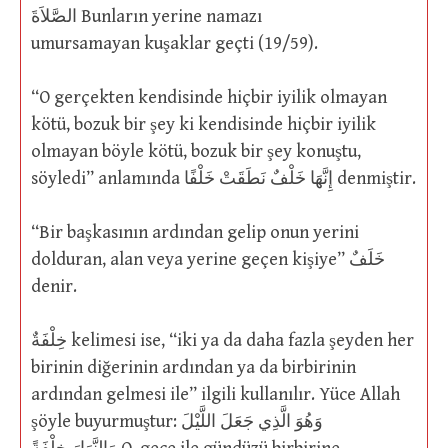
الصَّلاَةَ Bunların yerine namazı
umursamayan kuşaklar geçti (19/59).
“O gerçekten kendisinde hiçbir iyilik olmayan
kötü, bozuk bir şey ki kendisinde hiçbir iyilik
olmayan böyle kötü, bozuk bir şey konuştu,
söyledi” anlamında إِنَّهَا خَلْفٌ نَطَقَتْ خَلْفًا denmiştir.
“Bir başkasının ardından gelip onun yerini
dolduran, alan veya yerine geçen kişiye” خَلَفٌ
denir.
خِلْفَةٌ kelimesi ise, “iki ya da daha fazla şeyden her
birinin diğerinin ardından ya da birbirinin
ardından gelmesi ile” ilgili kullanılır. Yüce Allah
şöyle buyurmuştur: وَهُوَ الَّذِي جَعَلَ اللَّيْلَ