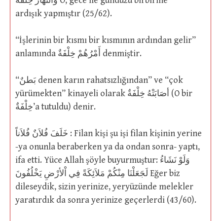
وَالنَّهَارَ خِلْفَةً O, gece ile gündüzü birbirine
ardışık yapmıştır (25/62).
“İşlerinin bir kısmı bir kısmının ardından gelir”
anlamında أَمْرُهُمْ خِلْفَةٌ denmiştir.
“بَطنٌ denen karın rahatsızlığından” ve “çok
yürümekten” kinayeli olarak أصَابَتْهُ خِلْفَةٌ (O bir
خِلْفَةٌ’a tutuldu) denir.
خَلَفَ فُلاَنٌ فُلاَناً : Filan kişi şu işi filan kişinin yerine
-ya onunla beraberken ya da ondan sonra- yaptı,
ifa etti. Yüce Allah şöyle buyurmuştur: وَلَوْ نَشَاءُ
لَجَعَلْنَا مِنْكُمْ مَلاَئِكَةً فِي اْلأرْضِ يَخْلُفُونَ Eğer biz
dileseydik, sizin yerinize, yeryüzünde melekler
yaratırdık da sonra yerinize geçerlerdi (43/60).