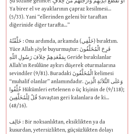
Şu sözüne gelince: أوْ تُقَطَّعَ أيْدِيهِمْ وَأرْجُلُهُم منْ خِلاَفٍ
Ya birer el ve ayaklarının çapraz kesilmesi…
(5/33). Yani “ellerinden geleni bir taraftan
diğerinide diğer tarafta…”
خَلَّفْتُهُ : Onu ardımda, arkamda (خَلْفِي) bıraktım.
Yüce Allah şöyle buyurmuştur: فَرِحَ الْمُخَلَّفُونَ
بِمَقْعَدِهِمْ خِلاَفَ رَسُولِ اللّهِ Geride bırakılanlar
Allah’ın Resûlüne aykırı düşerek oturmalarına
sevindiler (9/81). Buradaki الْمُخَلَّفُونَ kelimesi
“muhalif olanlar” anlamındadır. وَعَلَى الثَّلاَثَةِ الَّذِينَ
خُلِّفُوا Hükümleri ertelenen o üç kişinin de (9/118);
قُلْ لِلْمُخَلَّفِينَ Savaştan geri kalanlara de ki…
(48/16).
خَالِف : Bir noksanlıktan, eksiklikten ya da
kusurdan, yetersizlikten, güçsüzlükten dolayı