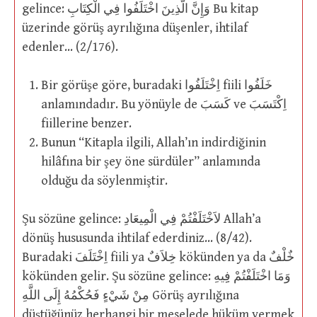
gelince: وَإِنَّ الَّذِينَ اخْتَلَفُوا فِي الْكِتَابِ Bu kitap
üzerinde görüş ayrılığına düşenler, ihtilaf
edenler… (2/176).
Bir görüşe göre, buradaki اِخْتَلَفُوا fiili خَلَفُوا
anlamındadır. Bu yönüyle de كَسَبَ ve اِكْتَسَبَ
fiillerine benzer.
Bunun “Kitapla ilgili, Allah’ın indirdiğinin
hilâfına bir şey öne sürdüler” anlamında
olduğu da söylenmiştir.
Şu sözüne gelince: لاَخْتَلَفْتُمْ فِي الْمِيعَادِ Allah’a
dönüş hususunda ihtilaf ederdiniz… (8/42).
Buradaki اِخْتَلَفَ fiili ya خِلاَفٌ kökünden ya da خٌلْفٌ
kökünden gelir. Şu sözüne gelince: وَمَا اخْتَلَفْتُمْ فِِيهِ
مِنْ شَيْءٍ فَحُكْمُهُ إِلَى اللَّهِ Görüş ayrılığına
düştüğünüz herhangi bir meselede hüküm vermek