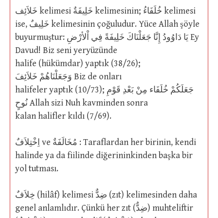
خَلاَئِف kelimesi خَلِيفَةٌ kelimesinin; خُلَفَاءُ kelimesi
ise, خَلِيفٌ kelimesinin çoğuludur. Yüce Allah şöyle
buyurmuştur: يَا دَاوُودُ إِنَّا جَعَلْنَاكَ خَلِيفَةً فِي اْلأرْضِ Ey
Davud! Biz seni yeryüzünde
halife (hükümdar) yaptık (38/26);
وَجَعَلْنَاهُمْ خَلاَئِفَ Biz de onları
halifeler yaptık (10/73); جَعَلَكُمْ خُلَفَاء مِنْ بَعْدِ قَوْمِ
نُوحٍ Allah sizi Nuh kavminden sonra
kalan halifler kıldı (7/69).
اِخْتِلاَفٌ ve مُخَالَفَةٌ : Taraflardan her birinin, kendi
halinde ya da fiilinde diğerininkinden başka bir
yol tutması.
خِلاَفٌ (hilâf) kelimesi ضِدٌّ (zıt) kelimesinden daha
genel anlamlıdır. Çünkü her zıt (ضِدٌّ) muhteliftir