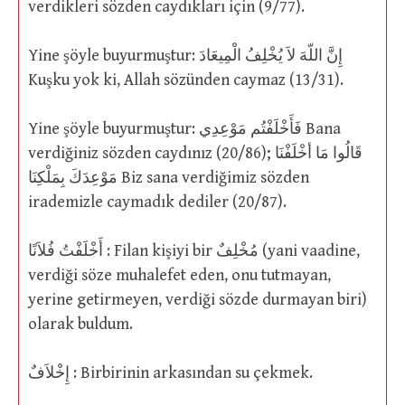
verdikleri sözden caydıkları için (9/77).
Yine şöyle buyurmuştur: إِنَّ اللّهَ لاَ يُخْلِفُ الْمِيعَادَ
Kuşku yok ki, Allah sözünden caymaz (13/31).
Yine şöyle buyurmuştur: فَأَخْلَفْتُم مَوْعِدِي Bana
verdiğiniz sözden caydınız (20/86); قَالُوا مَا أخْلَفْنَا
مَوْعِدَكَ بِمَلْكِنَا Biz sana verdiğimiz sözden
irademizle caymadık dediler (20/87).
أَخْلَفْتُ فُلاَنًا : Filan kişiyi bir مُخْلِفٌ (yani vaadine,
verdiği söze muhalefet eden, onu tutmayan,
yerine getirmeyen, verdiği sözde durmayan biri)
olarak buldum.
إِخْلاَفٌ : Birbirinin arkasından su çekmek.