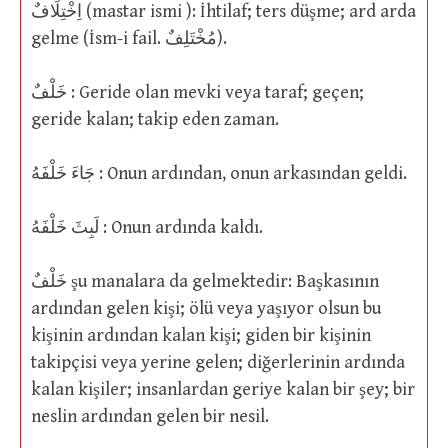
اِخْتِلَافٌ (mastar ismi ): İhtilaf; ters düşme; ard arda
gelme (İsm-i fail. مُخْتَلِفٌ).
خَلْفٌ : Geride olan mevki veya taraf; geçen;
geride kalan; takip eden zaman.
جَاءَ خَلْفَهُ : Onun ardından, onun arkasından geldi.
لَبِثَ خَلْفَهُ : Onun ardında kaldı.
خَلْفٌ şu manalara da gelmektedir: Başkasının
ardından gelen kişi; ölü veya yaşıyor olsun bu
kişinin ardından kalan kişi; giden bir kişinin
takipçisi veya yerine gelen; diğerlerinin ardında
kalan kişiler; insanlardan geriye kalan bir şey; bir
neslin ardından gelen bir nesil.