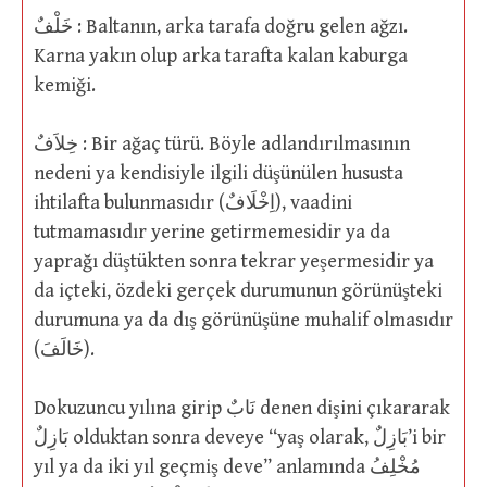
خَلْفٌ : Baltanın, arka tarafa doğru gelen ağzı.
Karna yakın olup arka tarafta kalan kaburga
kemiği.
خِلاَفٌ : Bir ağaç türü. Böyle adlandırılmasının
nedeni ya kendisiyle ilgili düşünülen hususta
ihtilafta bulunmasıdır (اِخْلَافٌ), vaadini
tutmamasıdır yerine getirmemesidir ya da
yaprağı düştükten sonra tekrar yeşermesidir ya
da içteki, özdeki gerçek durumunun görünüşteki
durumuna ya da dış görünüşüne muhalif olmasıdır
(خَالَفَ).
Dokuzuncu yılına girip نَابٌ denen dişini çıkararak
بَازِلٌ olduktan sonra deveye “yaş olarak, بَازِلٌ’i bir
yıl ya da iki yıl geçmiş deve” anlamında مُخْلِفُ