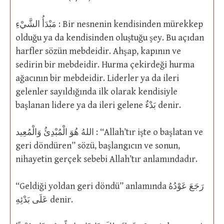
مَبْدَأُ الشَّيْءِ : Bir nesnenin kendisinden mürekkep
olduğu ya da kendisinden oluştuğu şey. Bu açıdan
harfler sözün mebdeidir. Ahşap, kapının ve
sedirin bir mebdeidir. Hurma çekirdeği hurma
ağacının bir mebdeidir. Liderler ya da ileri
gelenler sayıldığında ilk olarak kendisiyle
başlanan lidere ya da ileri gelene بَدْءٌ denir.
اللهُ هُوَ الْمُبْدِئُ وَالْمُعِيد : “Allah’tır işte o başlatan ve
geri döndüren” sözü, başlangıcın ve sonun,
nihayetin gerçek sebebi Allah’tır anlamındadır.
“Geldiği yoldan geri döndü” anlamında رَجَعَ عَوْدُهُ
عَلَى بَدْئِهِ denir.