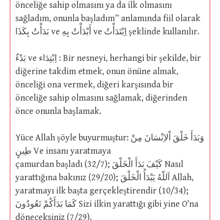
önceliğe sahip olmasını ya da ilk olmasını
sağladım, onunla başladım” anlamında fiil olarak
بَدَأْتُ بِكَذَا ve أَبْدَأْتُ بِهِ ve اِبْتَدَأْتُ şeklinde kullanılır.
بَدْءٌ ve اِبْتِدَاء : Bir nesneyi, herhangi bir şekilde, bir
diğerine takdim etmek, onun önüne almak,
önceliği ona vermek, diğeri karşısında bir
önceliğe sahip olmasını sağlamak, diğerinden
önce onunla başlamak.
Yüce Allah şöyle buyurmuştur: وَبَدَأَ خَلْقَ اْلاِنْسَانَ مِنْ
طِينٍ Ve insanı yaratmaya
çamurdan başladı (32/7); كَيْفَ بَدَأَ الْخَلْقَ Nasıl
yarattığına bakınız (29/20); اَللّهُ يَبْدَأُ الْخَلْقَ Allah,
yaratmayı ilk başta gerçekleştirendir (10/34);
كَمَا بَدَأَكُمْ تَعُودُونَ Sizi ilkin yarattığı gibi yine O’na
döneceksiniz (7/29).