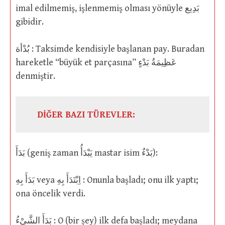
imal edilmemiş, işlenmemiş olması yönüyle بَدِيع
gibidir.
بُدْأة : Taksimde kendisiyle başlanan pay. Buradan
hareketle “büyük et parçasına” عَظِيمَةُ بَدْءٍ
denmiştir.
DİĞER BAZI TÜREVLER:
بَدَأَ (geniş zaman يَبْدَأُ mastar isim بَدْءٌ):
بَدَأَ بِهِ veya اِبْتَدَأَ بِهِ : Onunla başladı; onu ilk yaptı;
ona öncelik verdi.
بَدَأَ الشَّىْءُ : O (bir şey) ilk defa başladı; meydana