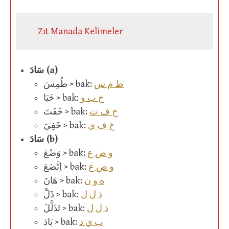
Zıt Manada Kelimeler
سَادَ (a)
ط م س
طُمِسَ > bak:
خ ب و
خَبَا > bak:
خ ف ت
خَفَتَ > bak:
خ ف ي
خَفِيَ > bak:
سَادَ (b)
و ض ع
وَضُعَ > bak:
و ض ع
اِتَّضَعَ > bak:
ه و ن
هَانَ > bak:
ذ ل ل
ذَلَّ > bak:
ذ ل ل
تَذَلَّلَ > bak:
ب ي د
بَادَ > bak: