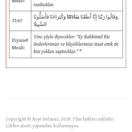
Meali:
rastladılar.
وَقَالُوا رَبَّنَا إِنَّا أَطَعْنَا
سَادَتَنَا
وَكُبَرَاءَنَا فَأَضَلُّونَا
33:67
السَّبِيلَا
Yine şöyle diyecekler: “Ey Rabbimiz! Biz
Diyanet
önderlerimize ve büyüklerimize itaat ettik de
Meali:
bizi yoldan saptırdılar.” *
Copyright © Ayşe Dolmacı, 2018. Tüm hakları saklıdır.
Lütfen alıntı yapmadan kullanmayın.