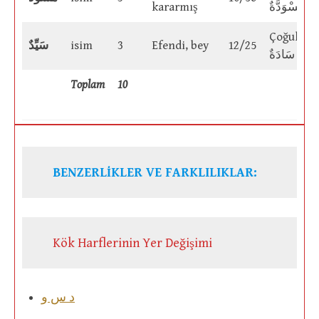
kararmış
مُّسْوَدَّةٌ
Çoğulu:
سَيِّدٌ
isim
3
Efendi, bey
12/25
سَادَةٌ
Toplam
10
BENZERLİKLER VE FARKLILIKLAR:
Kök Harflerinin Yer Değişimi
د س و