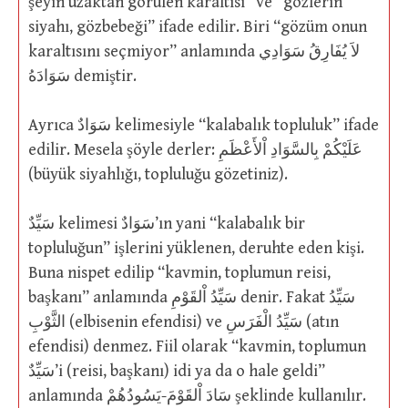
şeyin uzaktan görülen karaltısı” ve “gözlerin
siyahı, gözbebeği” ifade edilir. Biri “gözüm onun
karaltısını seçmiyor” anlamında لاَ يُفَارِقُ سَوَادِي
سَوَادَهُ demiştir.
Ayrıca سَوَادٌ kelimesiyle “kalabalık topluluk” ifade
edilir. Mesela şöyle derler: عَلَيْكُمْ بِالسَّوَادِ اْلأَعْظَمِ
(büyük siyahlığı, topluluğu gözetiniz).
سَيِّدٌ kelimesi سَوَادٌ’ın yani “kalabalık bir
topluluğun” işlerini yüklenen, deruhte eden kişi.
Buna nispet edilip “kavmin, toplumun reisi,
başkanı” anlamında سَيِّدُ اْلقَوْمِ denir. Fakat سَيِّدُ
الثَّوْبِ (elbisenin efendisi) ve سَيِّدُ الْفَرَسِ (atın
efendisi) denmez. Fiil olarak “kavmin, toplumun
سَيِّدٌ’i (reisi, başkanı) idi ya da o hale geldi”
anlamında سَادَ اْلقَوْمَ-يَسُودُهُمْ şeklinde kullanılır.