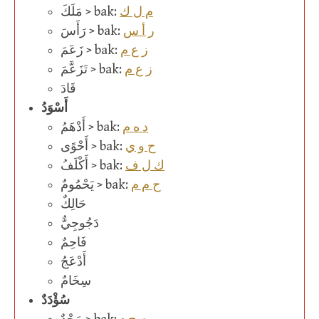
م ل ك
مَلَكَ > bak:
ر أ س
رَأَسَ > bak:
ز ع م
زَعَمَ > bak:
ز ع م
تَزَعَّمَ > bak:
قَادَ
أَسْوَدُ
د ه م
أَدْهَمُ > bak:
ح و ي
أَحْوًى > bak:
ك ل ف
أَكْلَفُ > bak:
ح م م
يَحْمُومٌ > bak:
حَالِكٌ
دَجُوجِيٌّ
فَاحِمٌ
أَدْعَجُ
سِخَامٌ
سُؤْدَدٌ