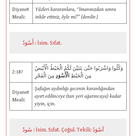
Diyanet
Yüzleri kararanlara, “İmanınızdan sonra
Meali:
inkâr ettiniz, öyle mi?” (denilir.)
أَسْوَدُ : İsim. Sıfat.
وَكُلُوا وَاشْرَبُوا حَتَّىٰ يَتَبَيَّنَ لَكُمُ الْخَيْطُ الْأَبْيَضُ
2:187
مِنَ الْخَيْطِ
الْأَسْوَدِ
مِنَ الْفَجْرِ
Şafağın aydınlığı gecenin karanlığından
Diyanet
ayırt edilinceye (tan yeri ağarıncaya) kadar
Meali:
yiyin, için.
سُودٌ : İsim. Sıfat. Çoğul. Tekili: أسْوَدُ