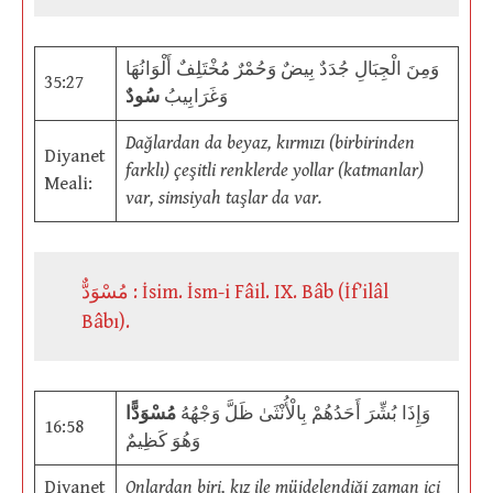
وَمِنَ الْجِبَالِ جُدَدٌ بِيضٌ وَحُمْرٌ مُخْتَلِفٌ أَلْوَانُهَا
35:27
وَغَرَابِيبُ
سُودٌ
Dağlardan da beyaz, kırmızı (birbirinden
Diyanet
farklı) çeşitli renklerde yollar (katmanlar)
Meali:
var, simsiyah taşlar da var.
مُسْوَدٌّ : İsim. İsm-i Fâil. IX. Bâb (İf’ilâl
Bâbı).
وَإِذَا بُشِّرَ أَحَدُهُمْ بِالْأُنْثَىٰ ظَلَّ وَجْهُهُ
مُسْوَدًّا
16:58
وَهُوَ كَظِيمٌ
Diyanet
Onlardan biri, kız ile müjdelendiği zaman içi