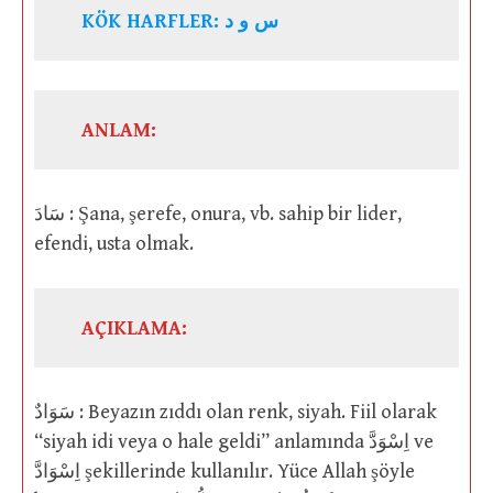
KÖK HARFLER: س و د
ANLAM:
سَادَ : Şana, şerefe, onura, vb. sahip bir lider,
efendi, usta olmak.
AÇIKLAMA:
سَوَادٌ : Beyazın zıddı olan renk, siyah. Fiil olarak
“siyah idi veya o hale geldi” anlamında اِسْوَدَّ ve
اِسْوَادَّ şekillerinde kullanılır. Yüce Allah şöyle