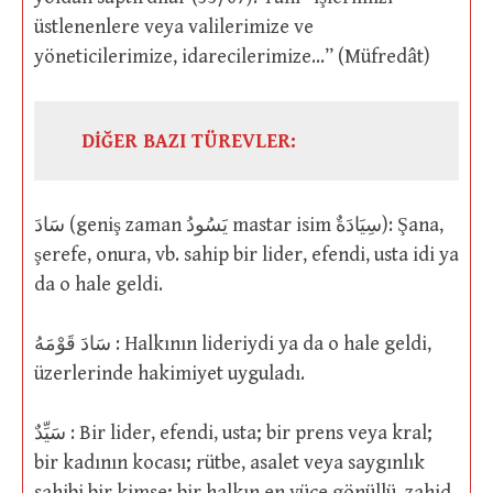
üstlenenlere veya valilerimize ve
yöneticilerimize, idarecilerimize…” (Müfredât)
DİĞER BAZI TÜREVLER:
سَادَ (geniş zaman يَسُودُ mastar isim سِيَادَةٌ): Şana,
şerefe, onura, vb. sahip bir lider, efendi, usta idi ya
da o hale geldi.
سَادَ قَوْمَهُ : Halkının lideriydi ya da o hale geldi,
üzerlerinde hakimiyet uyguladı.
سَيِّدٌ : Bir lider, efendi, usta; bir prens veya kral;
bir kadının kocası; rütbe, asalet veya saygınlık
sahibi bir kimse; bir halkın en yüce gönüllü, zahid