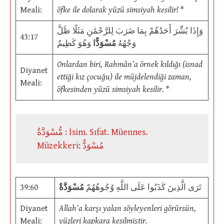
Meali:
öfke ile dolarak yüzü simsiyah kesilir! *
وَإِذَا بُشِّرَ أَحَدُهُمْ بِمَا ضَرَبَ لِلرَّحْمَٰنِ مَثَلًا ظَلَّ
43:17
وَجْهُهُ
مُسْوَدًّا
وَهُوَ كَظِيمٌ
Onlardan biri, Rahmân’a örnek kıldığı (isnad
Diyanet
ettiği kız çocuğu) ile müjdelendiği zaman,
Meali:
öfkesinden yüzü simsiyah kesilir. *
مُّسْوَدَّةٌ : İsim. Sıfat. Müennes.
Müzekkeri: مُسْوَدٌّ
39:60
مُسْوَدَّةٌ
تَرَى الَّذِينَ كَذَبُوا عَلَى اللَّهِ وُجُوهُهُمْ
Diyanet
Allah’a karşı yalan söyleyenleri görürsün,
Meali:
yüzleri kapkara kesilmiştir.