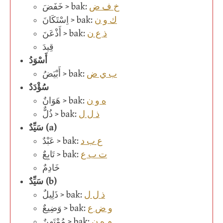
خ ف ض
خَفَضَ > bak:
ك و ن
اِسْتَكَانَ > bak:
ذ ع ن
أَذْعَنَ > bak:
قِيدَ
أَسْوَدُ
ب ي ض
أَبْيَضُ > bak:
سُؤْدَدٌ
ه و ن
هَوَانٌ > bak:
ذ ل ل
ذُلٌّ > bak:
سَيِّدٌ (a)
ع ب د
عَبْدٌ > bak:
ت ب ع
تَابِعٌ > bak:
خَادِمٌ
سَيِّدٌ (b)
ذ ل ل
ذَلِيلٌ > bak:
و ض ع
وَضِيعٌ > bak:
م ه ن
مُمْتَهِنٌ > bak: