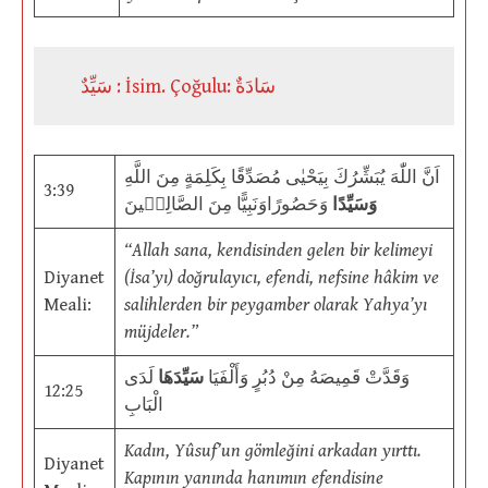
سَيِّدٌ : İsim. Çoğulu: سَادَةٌ
اَنَّ اللّٰهَ يُبَشِّرُكَ بِيَحْيٰى مُصَدِّقًا بِكَلِمَةٍ مِنَ اللَّهِ
3:39
وَسَيِّدًا
وَحَصُورًاوَنَبِیًّا مِنَ الصَّالِحٖينَ
“Allah sana, kendisinden gelen bir kelimeyi
Diyanet
(İsa’yı) doğrulayıcı, efendi, nefsine hâkim ve
Meali:
salihlerden bir peygamber olarak Yahya’yı
müjdeler.”
وَقَدَّتْ قَمِيصَهُ مِنْ دُبُرٍ وَأَلْفَيَا
سَيِّدَهَا
لَدَى
12:25
الْبَابِ
Kadın, Yûsuf’un gömleğini arkadan yırttı.
Diyanet
Kapının yanında hanımın efendisine