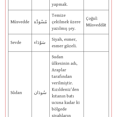
yapmak.
Temize
Çoğul:
Müsvedde
مُسْوَدَّة
çekilmek üzere
Müsveddât
yazılmış şey.
Siyah, esmer,
Sevde
سَوْدَاء
esmer güzeli.
Sudan
ülkesinin adı,
Araplar
tarafından
verilmiştir.
Kızıldeniz’den
Sûdan
سُودَان
kıtanın batı
ucuna kadar ki
bölgede
siyahların