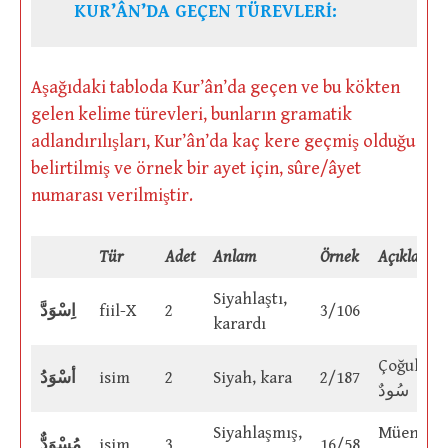
KUR’ÂN’DA GEÇEN TÜREVLERİ:
Aşağıdaki tabloda Kur’ân’da geçen ve bu kökten
gelen kelime türevleri, bunların gramatik
adlandırılışları, Kur’ân’da kaç kere geçmiş olduğu
belirtilmiş ve örnek bir ayet için, sûre/âyet
numarası verilmiştir.
Tür
Adet
Anlam
Örnek
Açıklama
Siyahlaştı,
اِسْوَدَّ
fiil-X
2
3/106
karardı
Çoğul:
أسْوَدُ
isim
2
Siyah, kara
2/187
سُودٌ
Siyahlaşmış,
Müennes
مُسْوَدٌّ
isim
3
16/58