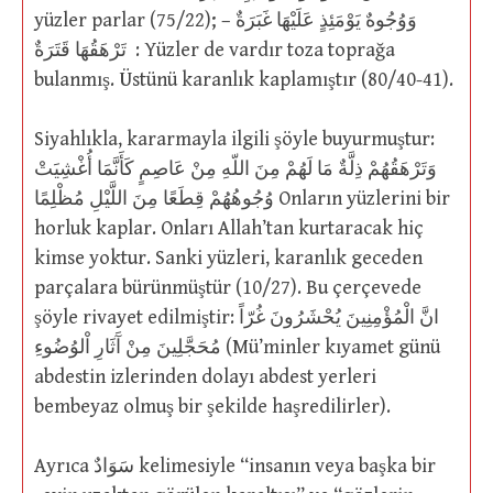
yüzler parlar (75/22); وَوُجُوهٌ يَوْمَئِذٍ عَلَيْهَا غَبَرَةٌ –
تَرْهَقُهَا قَتَرَةٌ : Yüzler de vardır toza toprağa
bulanmış. Üstünü karanlık kaplamıştır (80/40-41).
Siyahlıkla, kararmayla ilgili şöyle buyurmuştur:
وَتَرْهَقُهُمْ ذِلَّةٌ مَا لَهُمْ مِنَ اللّهِ مِنْ عَاصِمٍ كَأَنَّمَا أُغْشِيَتْ
وُجُوهُهُمْ قِطَعًا مِنَ اللَّيْلِ مُظْلِمًا Onların yüzlerini bir
horluk kaplar. Onları Allah’tan kurtaracak hiç
kimse yoktur. Sanki yüzleri, karanlık geceden
parçalara bürünmüştür (10/27). Bu çerçevede
şöyle rivayet edilmiştir: انَّ الْمُؤْمِنِينَ يُحْشَرُونَ غُرّاً
مُحَجَّلِينَ مِنْ آَثَارِ اْلوُضُوءِ (Mü’minler kıyamet günü
abdestin izlerinden dolayı abdest yerleri
bembeyaz olmuş bir şekilde haşredilirler).
Ayrıca سَوَادٌ kelimesiyle “insanın veya başka bir