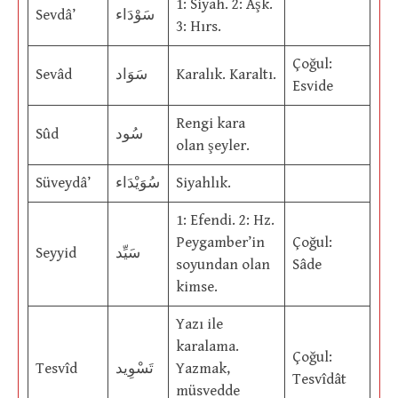
1: Siyah. 2: Aşk.
Sevdâ’
سَوْدَاء
3: Hırs.
Çoğul:
Sevâd
سَوَاد
Karalık. Karaltı.
Esvide
Rengi kara
Sûd
سُود
olan şeyler.
Süveydâ’
سُوَيْدَاء
Siyahlık.
1: Efendi. 2: Hz.
Peygamber’in
Çoğul:
Seyyid
سَيِّد
soyundan olan
Sâde
kimse.
Yazı ile
karalama.
Çoğul:
Tesvîd
تَسْوِيد
Yazmak,
Tesvîdât
müsvedde