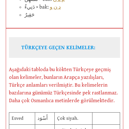
د ن و
دَنِيءٌ > bak:
حَقِيرٌ
TÜRKÇEYE GEÇEN KELİMELER:
Aşağıdaki tabloda bu kökten Türkçeye geçmiş
olan kelimeler, bunların Arapça yazılışları,
Türkçe anlamları verilmiştir. Bu kelimelerin
bazılarına günümüz Türkçesinde pek rastlanmaz.
Daha çok Osmanlıca metinlerde görülmektedir.
Esved
أَسْوَد
Çok siyah.