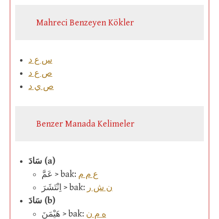
Mahreci Benzeyen Kökler
س ع د
ص ع د
ص ي د
Benzer Manada Kelimeler
سَادَ (a)
ع م م
عَمَّ > bak:
ن ش ر
اِنْتَشَرَ > bak:
سَادَ (b)
ه م ن
هَيْمَنَ > bak: