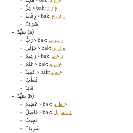
م ج د
مَجْدٌ > bak:
ع ز ز
عِزٌّ > bak:
ر ف ع
رِفْعَةٌ > bak:
شَرَفٌ
سَيِّدٌ (a)
ر ب ب
رَبٌّ > bak:
و ل ي
مَوْلًى > bak:
ز ع م
زَعِيمٌ > bak:
ع ل م
عَلَمٌ > bak:
ع م د
عَمِيدٌ > bak:
قُطْبٌ
قَائِدٌ
سَيِّدٌ (b)
ع ظ م
عَظِيمٌ > bak:
ف ض ل
فَاضِلٌ > bak:
نَجِيبٌ
شَرِيفٌ