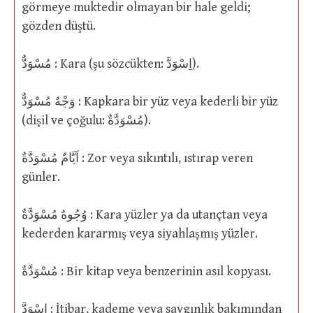
görmeye muktedir olmayan bir hale geldi;
gözden düştü.
مُسْوَدٌّ : Kara (şu sözcükten: اِسْوَدَّ).
وَجْهٌ مُسْوَدٌّ : Kapkara bir yüz veya kederli bir yüz
(dişil ve çoğulu: مُسْوَدَّةٌ).
اَيَّامٌ مُسْوَدَّةٌ : Zor veya sıkıntılı, ıstırap veren
günler.
وُجُوهٌ مُسْوَدَّةٌ : Kara yüzler ya da utançtan veya
kederden kararmış veya siyahlaşmış yüzler.
مُسْوَدَّةٌ : Bir kitap veya benzerinin asıl kopyası.
اِسْوَدَّ : İtibar, kademe veya saygınlık bakımından