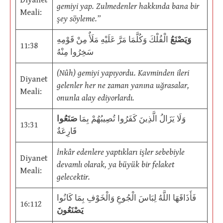
Diyanet
gemiyi yap. Zulmedenler hakkında bana bir
Meali:
şey söyleme.”
وَيَصْنَعُ
الْفُلْكَ وَكُلَّمَا مَرَّ عَلَيْهِ مَلَأٌ مِنْ قَوْمِهِ
11:38
سَخِرُوا مِنْهُ
(Nûh) gemiyi yapıyordu. Kavminden ileri
Diyanet
gelenler her ne zaman yanına uğrasalar,
Meali:
onunla alay ediyorlardı.
وَلَا يَزَالُ الَّذِينَ كَفَرُوا تُصِيبُهُمْ بِمَا
صَنَعُوا
13:31
قَارِعَةٌ
İnkâr edenlere yaptıkları işler sebebiyle
Diyanet
devamlı olarak, ya büyük bir felaket
Meali:
gelecektir.
فَأَذَاقَهَا اللَّهُ لِبَاسَ الْجُوعِ وَالْخَوْفِ بِمَا كَانُوا
16:112
يَصْنَعُونَ