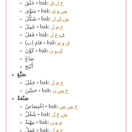
خ ل ق
خَلَقَ > bak:
س و ي
سَوَّى > bak:
ش ك ل
شَكَّلَ > bak:
ع م ل
عَمِلَ > bak:
ف ع ل
فَعَلَ > bak:
ق و م
ِ(قامَ (ب > bak:
ك و ن
كَوَّنَ > bak:
صَاغَ
أَنْتَجَ
صَنَّعَ
ج م ل
جَمَّلَ > bak:
ح س ن
حَسَّنَ > bak:
صَنْعَةٌ
خ ص ص
اِخْتِصَاصٌ > bak:
ش غ ل
شُغْلٌ > bak:
م ه ن
مِهْنَةٌ > bak:
ع م ل
عَمَلٌ > bak: