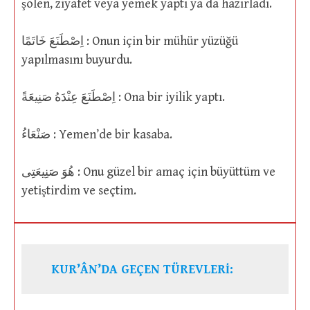
şölen, ziyafet veya yemek yaptı ya da hazırladı.
اِصْطَنَعَ خَاتَمًا : Onun için bir mühür yüzüğü
yapılmasını buyurdu.
اِصْطَنَعَ عِنْدَهُ صَنِيعَةً : Ona bir iyilik yaptı.
صَنْعَاءُ : Yemen’de bir kasaba.
هُوَ صَنِيعَتِى : Onu güzel bir amaç için büyüttüm ve
yetiştirdim ve seçtim.
KUR’ÂN’DA GEÇEN TÜREVLERİ: