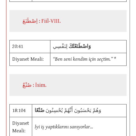
اِصْطَنَعَ : Fiil-VIII.
20:41
لِنَفْسِي
وَاصْطَنَعْتُكَ
Diyanet Meali:
“Ben seni kendim için seçtim.” *
صُنْعٌ : İsim.
18:104
صُنْعًا
وَهُمْ يَحْسَبُونَ أَنَّهُمْ يُحْسِنُونَ
Diyanet
İyi iş yaptıklarını sanıyorlar…
Meali: