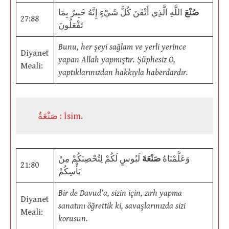
صُنْعَ
اللَّهِ الَّذِي أَتْقَنَ كُلَّ شَيْءٍ إِنَّهُ خَبِيرٌ بِمَا
27:88
تَفْعَلُونَ
Bunu, her şeyi sağlam ve yerli yerince
Diyanet
yapan Allah yapmıştır. Şüphesiz O,
Meali:
yaptıklarınızdan hakkıyla haberdardır.
صَنْعَةٌ : İsim.
وَعَلَّمْنَاهُ
صَنْعَةَ
لَبُوسٍ لَكُمْ لِتُحْصِنَكُمْ مِنْ
21:80
بَأْسِكُمْ
Bir de Davud’a, sizin için, zırh yapma
Diyanet
sanatını öğrettik ki, savaşlarınızda sizi
Meali:
korusun.