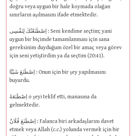
doğru veya uygun bir hale koymada olağan
sınırların aşılmasını ifade etmektedir.
اِصْطَنَعْتُكَ لِنَفْسِى : Seni kendime seçtim; yani
uygun bir biçimde tamamlanması için sana
gereksinim duyduğum özel bir amaç veya görev
için seni yetiştirdim ya da seçtim (20:41).
اِصْطَنَعَ شَيْئًا : Onun için bir şey yapılmasını
buyurdu.
اِصْطَنَعَهُ o şeyi teklif etti, manasına da
gelmektedir.
اِصْطَنَعَ فُلَانٌ : Falanca biri arkadaşlarını davet
etmek veya Allah (c.c.) yolunda vermek için bir