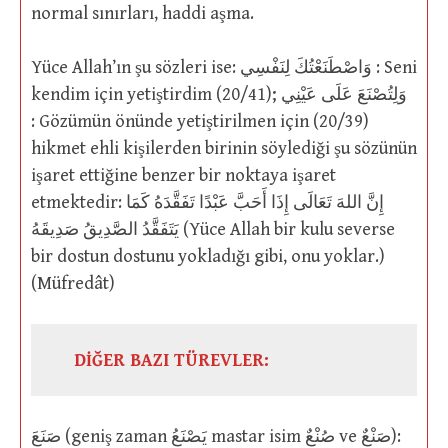
normal sınırları, haddi aşma.
Yüce Allah’ın şu sözleri ise: وَاصْطَنَعْتُكَ لِنَفْسِي : Seni
kendim için yetiştirdim (20/41); وَلِتُصْنَعَ عَلَى عَيْنِي
: Gözümün önünde yetiştirilmen için (20/39)
hikmet ehli kişilerden birinin söylediği şu sözünün
işaret ettiğine benzer bir noktaya işaret
etmektedir: إِنَّ اللهَ تَعَالَى إِذَا أَحَبَّ عَبْدًا تَفَقَّدَهُ كَمَا
يَتَفَقَّدُ الصَّدِيقُ صَدِيقَهُ (Yüce Allah bir kulu severse
bir dostun dostunu yokladığı gibi, onu yoklar.)
(Müfredât)
DİĞER BAZI TÜREVLER:
صَنَعَ (geniş zaman يَصْنَعُ mastar isim صُنْعٌ ve صَنْعٌ):