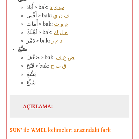
ب ي د
أَبَادَ > bak:
ف ن ي
أَفْنَى > bak:
م و ت
أَمَاتَ > bak:
ه ل ك
أَهْلَكَ > bak:
د م ر
دَمَّرَ > bak:
صَنَّعَ
ض ع ف
ضَعَّفَ > bak:
ق ب ح
قَبَّحَ > bak:
بَشَّعَ
شَنَّعَ
AÇIKLAMA:
SUN
‘
ile
‘
AMEL
kelimeleri arasındaki fark