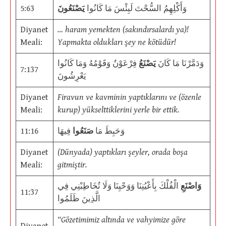
5:63
يَصْنَعُونَ
وَأَكْلِهِمُ السُّحْتَ لَبِئْسَ مَا كَانُوا
Diyanet
… haram yemekten (sakındırsalardı ya)!
Meali:
Yapmakta oldukları şey ne kötüdür!
وَدَمَّرْنَا مَا كَانَ
يَصْنَعُ
فِرْعَوْنُ وَقَوْمُهُ وَمَا كَانُوا
7:137
يَعْرِشُونَ
Diyanet
Firavun ve kavminin yaptıklarını ve (özenle
Meali:
kurup) yükselttiklerini yerle bir ettik.
11:16
فِيهَا
صَنَعُوا
وَحَبِطَ مَا
Diyanet
(Dünyada) yaptıkları şeyler, orada boşa
Meali:
gitmiştir.
وَاصْنَعِ
الْفُلْكَ بِأَعْيُنِنَا وَوَحْيِنَا وَلَا تُخَاطِبْنِي فِي
11:37
الَّذِينَ ظَلَمُوا
“Gözetimimiz altında ve vahyimize göre