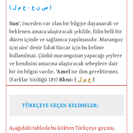
( ص ن ع – ع م ل )
Sun
‘
, önceden var olan bir bilgiye dayanarak ve
beklenen amaca ulaştıracak şekilde, fiilin belli bir
düzen içinde ve sağlamca yapılmasıdır. Marangoz
için
sâni‘
denir fakat tüccar için bu kelime
kullanılmaz. Çünkü marangozun yapacağı şeylere
ve kendisini amacına ulaştıracak sebeplere dair
bir ön bilgisi vardır.
‘
Amel
ise ilim gerektirmez.
(Farklar Sözlüğü 185)
Bknz: (
ع م ل
)
TÜRKÇEYE GEÇEN KELİMELER:
Aşağıdaki tabloda bu kökten Türkçeye geçmiş