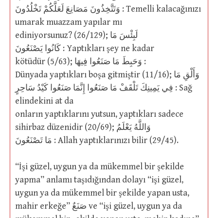
وَتَتَّخِذُونَ مَصَانِعَ لَعَلَّكُمْ تَخْلُدُونَ : Temelli kalacağınızı
umarak muazzam yapılar mı
ediniyorsunuz? (26/129); لَبِئْسَ مَا
كَانُوا يَصْنَعُونَ : Yaptıkları şey ne kadar
kötüdür (5/63); وَحَبِطَ مَا صَنَعُوا فِيهَا :
Dünyada yaptıkları boşa gitmiştir (11/16); وَأَلْقِ مَا
فِي يَمِينِكَ تَلْقَفْ مَا صَنَعُوا إِنَّمَا صَنَعُوا كَيْدُ سَاحِرٍ : Sağ
elindekini at da
onların yaptıklarını yutsun, yaptıkları sadece
sihirbaz düzenidir (20/69); وَاللَّهُ يَعْلَمُ
مَا تَصْنَعُونَ : Allah yaptıklarınızı bilir (29/45).
“İşi güzel, uygun ya da mükemmel bir şekilde
yapma” anlamı taşıdığından dolayı “işi güzel,
uygun ya da mükemmel bir şekilde yapan usta,
mahir erkeğe” صَنَعٌ ve “işi güzel, uygun ya da