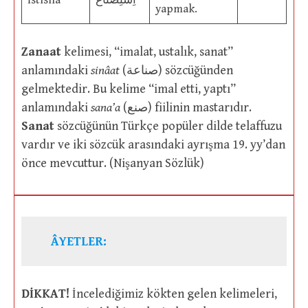
İstisnâ’
اِسْتِصْنَاع
yapmak.
Zanaat
kelimesi, “imalat, ustalık, sanat”
anlamındaki
sinâat
(صناعة) sözcüğünden
gelmektedir. Bu kelime “imal etti, yaptı”
anlamındaki
sana’a
(صنع) fiilinin mastarıdır.
Sanat
sözcüğünün Türkçe popüler dilde telaffuzu
vardır ve iki sözcük arasındaki ayrışma 19. yy’dan
önce mevcuttur. (Nişanyan Sözlük)
ÂYETLER:
DİKKAT!
İncelediğimiz kökten gelen kelimeleri,