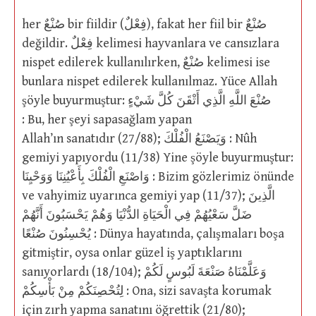
her صُنْعٌ bir fiildir (فِعْلٌ), fakat her fiil bir صُنْعٌ
değildir. فِعْلٌ kelimesi hayvanlara ve cansızlara
nispet edilerek kullanılırken, صُنْعٌ kelimesi ise
bunlara nispet edilerek kullanılmaz. Yüce Allah
şöyle buyurmuştur: صُنْعَ اللَّهِ الَّذِي أَتْقَنَ كُلَّ شَيْءٍ
: Bu, her şeyi sapasağlam yapan
Allah’ın sanatıdır (27/88); وَيَصْنَعُ الْفُلْكَ : Nûh
gemiyi yapıyordu (11/38) Yine şöyle buyurmuştur:
وَاصْنَعِ الْفُلْكَ بِأَعْيُنِنَا وَوَحْيِنَا : Bizim gözlerimiz önünde
ve vahyimiz uyarınca gemiyi yap (11/37); الَّذِينَ
ضَلَّ سَعْيُهُمْ فِي الْحَيَاةِ الدُّنْيَا وَهُمْ يَحْسَبُونَ أَنَّهُمْ
يُحْسِنُونَ صُنْعًا : Dünya hayatında, çalışmaları boşa
gitmiştir, oysa onlar güzel iş yaptıklarını
sanıyorlardı (18/104); وَعَلَّمْنَاهُ صَنْعَةَ لَبُوسٍ لَكُمْ
لِتُحْصِنَكُمْ مِنْ بَأْسِكُمْ : Ona, sizi savaşta korumak
için zırh yapma sanatını öğrettik (21/80);