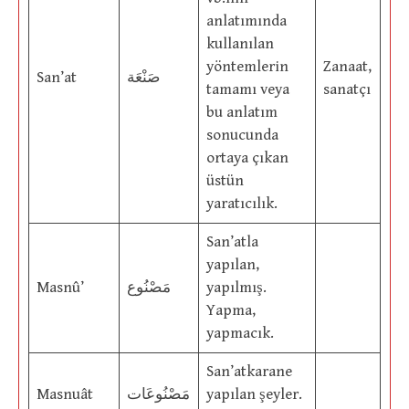
anlatımında
kullanılan
yöntemlerin
Zanaat,
San’at
صَنْعَة
tamamı veya
sanatçı
bu anlatım
sonucunda
ortaya çıkan
üstün
yaratıcılık.
San’atla
yapılan,
Masnû’
مَصْنُوع
yapılmış.
Yapma,
yapmacık.
San’atkarane
Masnuât
مَصْنُوعَات
yapılan şeyler.