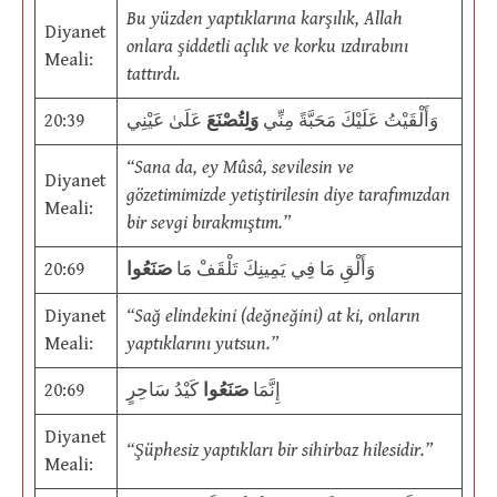
Bu yüzden yaptıklarına karşılık, Allah
Diyanet
onlara şiddetli açlık ve korku ızdırabını
Meali:
tattırdı.
20:39
عَلَىٰ عَيْنِي
وَلِتُصْنَعَ
وَأَلْقَيْتُ عَلَيْكَ مَحَبَّةً مِنِّي
“Sana da, ey Mûsâ, sevilesin ve
Diyanet
gözetimimizde yetiştirilesin diye tarafımızdan
Meali:
bir sevgi bırakmıştım.”
20:69
صَنَعُوا
وَأَلْقِ مَا فِي يَمِينِكَ تَلْقَفْ مَا
Diyanet
“Sağ elindekini (değneğini) at ki, onların
Meali:
yaptıklarını yutsun.”
20:69
كَيْدُ سَاحِرٍ
صَنَعُوا
إِنَّمَا
Diyanet
“Şüphesiz yaptıkları bir sihirbaz hilesidir.”
Meali: