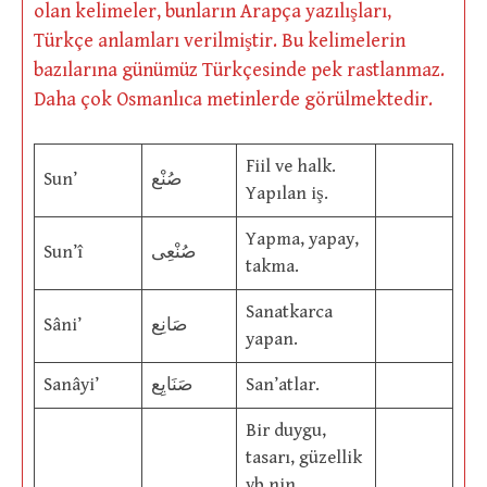
olan kelimeler, bunların Arapça yazılışları,
Türkçe anlamları verilmiştir. Bu kelimelerin
bazılarına günümüz Türkçesinde pek rastlanmaz.
Daha çok Osmanlıca metinlerde görülmektedir.
Fiil ve halk.
Sun’
صُنْع
Yapılan iş.
Yapma, yapay,
Sun’î
صُنْعِى
takma.
Sanatkarca
Sâni’
صَانِع
yapan.
Sanâyi’
صَنَايِع
San’atlar.
Bir duygu,
tasarı, güzellik
vb.nin