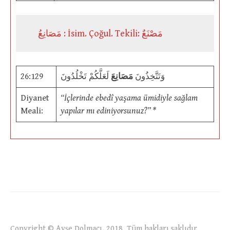
مَصَانِعُ : İsim. Çoğul. Tekili: مَصْنَعٌ
26:129
لَعَلَّكُمْ تَخْلُدُونَ
مَصَانِعَ
وَتَتَّخِذُونَ
Diyanet
“İçlerinde ebedî yaşama ümidiyle sağlam
Meali:
yapılar mı ediniyorsunuz?” *
Copyright © Ayşe Dolmacı, 2018. Tüm hakları saklıdır.