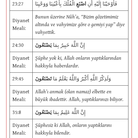
23:27
الْفُلْكَ بِأَعْيُنِنَا وَوَحْيِنَا
اصْنَعِ
فَأَوْحَيْنَا إِلَيْهِ أَنِ
Bunun üzerine Nûh’a, “Bizim gözetimimiz
Diyanet
altında ve vahyimize göre o gemiyi yap” diye
Meali:
vahyettik.
24:30
يَصْنَعُونَ
إِنَّ اللَّهَ خَبِيرٌ بِمَا
Diyanet
Şüphe yok ki, Allah onların yaptıklarından
Meali:
hakkıyla haberdardır.
29:45
تَصْنَعُونَ
وَلَذِكْرُ اللَّهِ أَكْبَرُ وَاللَّهُ يَعْلَمُ مَا
Diyanet
Allah’ı anmak (olan namaz) elbette en
Meali:
büyük ibadettir. Allah, yaptıklarınızı biliyor.
35:8
يَصْنَعُونَ
إِنَّ اللَّهَ عَلِيمٌ بِمَا
Diyanet
Şüphesiz ki Allah, onların yaptıklarını
Meali:
hakkıyla bilendir.