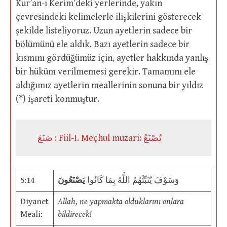
Kur’an-ı Kerim’deki yerlerinde, yakın
çevresindeki kelimelerle ilişkilerini gösterecek
şekilde listeliyoruz. Uzun ayetlerin sadece bir
bölümünü ele aldık. Bazı ayetlerin sadece bir
kısmını gördüğümüz için, ayetler hakkında yanlış
bir hüküm verilmemesi gerekir. Tamamını ele
aldığımız ayetlerin meallerinin sonuna bir yıldız
(*) işareti konmuştur.
صَنَعَ : Fiil-I. Meçhul muzari: يُصْنَعُ
5:14
يَصْنَعُونَ
وَسَوْفَ يُنَبِّئُهُمُ اللَّهُ بِمَا كَانُوا
Diyanet
Allah, ne yapmakta olduklarını onlara
Meali:
bildirecek!