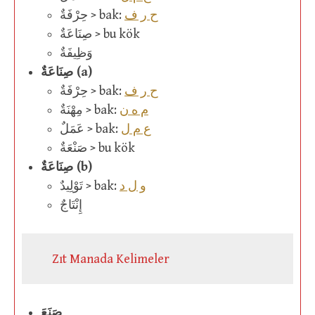
ح ر ف
حِرْفَةٌ > bak:
صِنَاعَةٌ > bu kök
وَظِيفَةٌ
صِنَاعَةٌ (a)
ح ر ف
حِرْفَةٌ > bak:
م ه ن
مِهْنَةٌ > bak:
ع م ل
عَمَلٌ > bak:
صَنْعَةٌ > bu kök
صِنَاعَةٌ (b)
و ل د
تَوْلِيدٌ > bak:
إِنْتَاجٌ
Zıt Manada Kelimeler
صَنَعَ