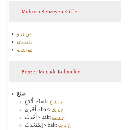
Mahreci Benzeyen Kökler
ص ن و
ث ن ي
س ن و
Benzer Manada Kelimeler
صَنَعَ
ب د ع
أَبْدَعَ > bak:
ج ر ي
أَجْرَى > bak:
ح د ث
أَحْدَثَ > bak:
ح د ث
اِسْتَحْدَثَ > bak: