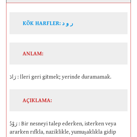
KÖK HARFLER:
ر و د
ANLAM:
رَادَ : İleri geri gitmek; yerinde duramamak.
AÇIKLAMA:
رَوْدٌ : Bir nesneyi talep ederken, isterken veya
ararken rıfkla, naziklikle, yumuşaklıkla gidip