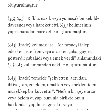
oluşturulmuştur.
أَرْوَدَ-يُرْوِدُ : Rıfkla, nazik veya yumuşak bir şekilde
davrandı veya hareket etti. رُوَيْدٌ kelimesinin
yapısı buradan hareketle oluşturulmuştur.
إِرَادَةٌ (irade) kelimesi ise, “Bir nesneyi talep
ederken, isterken veya ararken çaba, gayret
gösterdi; çabaladı veya emek verdi” anlamındaki
رَادَ-يَرُودُ kullanımından nakille oluşturulmuştur.
إِرَادَةٌ (irade) temelde “şehvetten, arzudan,
ihtiyaçtan, emelden, umuttan veya beklentiden
mürekkep bir kuvvettir”. “Nefsin bir şeye arzu
veya özlem duyup, bununla birlikte onun
hakkında, ‘yapılması gerekir veya