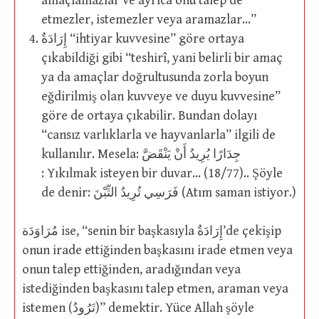
amaçlamazlar ve ayrıca onu talep de
etmezler, istemezler veya aramazlar…”
إِرَادَةٌ “ihtiyar kuvvesine” göre ortaya
çıkabildiği gibi “teshirî, yani belirli bir amaç
ya da amaçlar doğrultusunda zorla boyun
eğdirilmiş olan kuvveye ve duyu kuvvesine”
göre de ortaya çıkabilir. Bundan dolayı
“cansız varlıklarla ve hayvanlarla” ilgili de
kullanılır. Mesela: جِدَارًا يُرِيدُ أَنْ يَنْقَضَّ
: Yıkılmak isteyen bir duvar… (18/77).. Şöyle
de denir: فَرَسِي تُرِيدُ التِّبْنَ (Atım saman istiyor.)
مُرَاوَدَة ise, “senin bir başkasıyla إِرَادَةٌ’de çekişip
onun irade ettiğinden başkasını irade etmen veya
onun talep ettiğinden, aradığından veya
istediğinden başkasını talep etmen, araman veya
istemen (تَرُودُ)” demektir. Yüce Allah şöyle