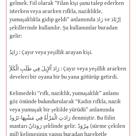
gelmek. Fiil olarak “Filan kişi şunu talep ederken
isterken veya ararken rıfkla, naziklikle,
yumuşaklıkla gidip geldi” anlamında رَادَ ve اِرْتَادَ
şekillerinde kullanılır. Şu kullanımlar buradan
gelir:
رَائِدٌ : Çayır veya yeşillik arayan kişi.
رَادَ اْلإِبِلَ فِي طَلَبِ الْكَلَأِ : Çayır veya yeşillik ararken
develeri bir oyana bir bu yana götürüp getirdi.
Kelimedeki “rıfk, naziklik, yumuşaklık” anlamı
göz önünde bulundurularak “Kadın rıfkla, nazik
veya yumuşak bir şekilde yürüdü” anlamında
رَادَتِ الْمَرْأَةُ فِي مَشْيِهَا-تَرُودُ denmiştir. Bu fiilin
mastarı رَوَدَانٌ şeklinde gelir. مِرْوَدٌ (sürme çekilen
mil) kelimesinin yapısı buradan hareketle