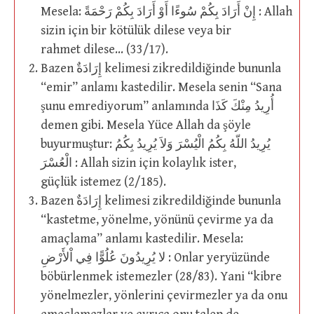
Mesela: إِنْ أَرَادَ بِكُمْ سُوءًا أَوْ أَرَادَ بِكُمْ رَحْمَةً : Allah
sizin için bir kötülük dilese veya bir
rahmet dilese… (33/17).
Bazen إِرَادَةٌ kelimesi zikredildiğinde bununla
“emir” anlamı kastedilir. Mesela senin “Sana
şunu emrediyorum” anlamında أُرِيدُ مِنْكَ كَذَا
demen gibi. Mesela Yüce Allah da şöyle
buyurmuştur: يُرِيدُ اللّهُ بِكُمُ الْيُسْرَ وَلاَ يُرِيدُ بِكُمُ
الْعُسْرَ : Allah sizin için kolaylık ister,
güçlük istemez (2/185).
Bazen إِرَادَةٌ kelimesi zikredildiğinde bununla
“kastetme, yönelme, yönünü çevirme ya da
amaçlama” anlamı kastedilir. Mesela:
لا يُرِيدُونَ عُلُوًّا فِي اْلأَرْضِ : Onlar yeryüzünde
böbürlenmek istemezler (28/83). Yani “kibre
yönelmezler, yönlerini çevirmezler ya da onu