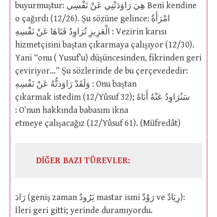
buyurmuştur: هِيَ رَاوَدَتْنِي عَنْ نَفْسِي Beni kendine
o çağırdı (12/26). Şu sözüne gelince: امْرَأَةُ
الْعَزِيزِ تُرَاوِدُ فَتَاهَا عَنْ نَفْسِهِ : Vezirin karısı
hizmetçisini baştan çıkarmaya çalışıyor (12/30).
Yani “onu ( Yusuf’u) düşüncesinden, fikrinden geri
çeviriyor…” Şu sözlerinde de bu çerçevededir:
وَلَقَدْ رَاوَدتُّهُ عَنْ نَفْسِهِ : Onu baştan
çıkarmak istedim (12/Yûsuf 32); سَنُرَاوِدُ عَنْهُ أَبَاهُ
: O’nun hakkında babasını ikna
etmeye çalışacağız (12/Yûsuf 61). (Müfredât)
DİĞER BAZI TÜREVLER:
رَادَ (geniş zaman يَرُودُ mastar ismi رَوْدٌ ve رِيَادٌ):
İleri geri gitti; yerinde duramıyordu.