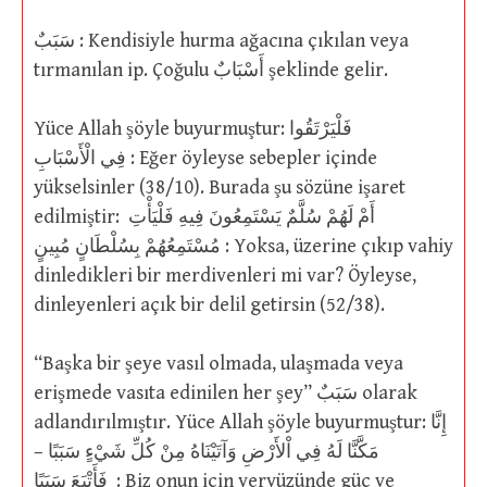
سَبَبٌ : Kendisiyle hurma ağacına çıkılan veya
tırmanılan ip. Çoğulu أَسْبَابٌ şeklinde gelir.
Yüce Allah şöyle buyurmuştur: فَلْيَرْتَقُوا
فِي الْأَسْبَابِ : Eğer öyleyse sebepler içinde
yükselsinler (38/10). Burada şu sözüne işaret
edilmiştir: أَمْ لَهُمْ سُلَّمٌ يَسْتَمِعُونَ فِيهِ فَلْيَأْتِ
مُسْتَمِعُهُمْ بِسُلْطَانٍ مُبِينٍ : Yoksa, üzerine çıkıp vahiy
dinledikleri bir merdivenleri mi var? Öyleyse,
dinleyenleri açık bir delil getirsin (52/38).
“Başka bir şeye vasıl olmada, ulaşmada veya
erişmede vasıta edinilen her şey” سَبَبٌ olarak
adlandırılmıştır. Yüce Allah şöyle buyurmuştur: إِنَّا
مَكَّنَّا لَهُ فِي اْلأَرْضِ وَآتَيْنَاهُ مِنْ كُلِّ شَيْءٍ سَبَبًا –
فَأَتْبَعَ سَبَبًا : Biz onun için yeryüzünde güç ve