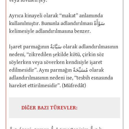
veya sövülen şey.
Ayrıca kinayeli olarak “makat” anlamında
kullanılmıştır. Bununla adlandırılması سَوْأَةٌ
kelimesiyle adlandırılmasına benzer.
İşaret parmağının سَبَّابَةٌ olarak adlandırılmasının
nedeni, “zikredilen şekilde kötü, çirkin söz
söylerken veya söverken kendisiyle işaret
edilmesidir”. Aynı parmağın مُسَبِّحَةٌ olarak
adlandırılmasının nedeni ise, “tesbih esnasında
hareket ettirilmesidir”. (Müfredât)
DİĞER BAZI TÜREVLER: