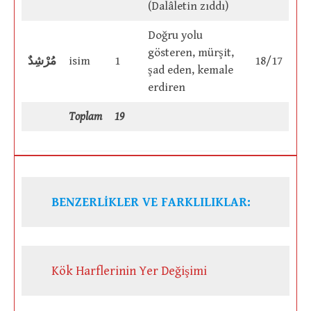
(Dalâletin zıddı)
Doğru yolu
gösteren, mürşit,
مُرْشِدٌ
isim
1
18/17
şad eden, kemale
erdiren
Toplam
19
BENZERLİKLER VE FARKLILIKLAR:
Kök Harflerinin Yer Değişimi