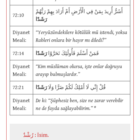
أَشَرٌّ أُرِيدَ بِمَنْ فِي الْأَرْضِ أَمْ أَرَادَ بِهِمْ رَبُّهُمْ
72:10
رَشَدًا
Diyanet
“Yeryüzündekilere kötülük mü istendi, yoksa
Meali:
Rableri onlara bir hayır mı diledi?”
72:14
رَشَدًا
فَمَنْ أَسْلَمَ فَأُولَٰئِكَ تَحَرَّوْا
Diyanet
“Kim müslüman olursa, işte onlar doğruyu
Meali:
arayıp bulmuşlardır.”
72:21
رَشَدًا
قُلْ إِنِّي لَا أَمْلِكُ لَكُمْ ضَرًّا وَلَا
Diyanet
De ki: “Şüphesiz ben, size ne zarar verebilir
Meali:
ne de fayda sağlayabilirim.” *
رُشْدٌ : İsim.