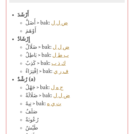
أَرْشَدَ
ض ل ل
أَضَلَّ > bak:
أَوْهَمَ
إِرْشَادٌ
ض ل ل
ضَلَالٌ > bak:
ب ط ل
بَاطِلٌ > bak:
ك ذ ب
كَذِبٌ > bak:
ف ر ي
اِفْتِرَاءٌ > bak:
رُشْدٌ (a)
ج ه ل
جَهْلٌ > bak:
ض ل ل
ضَلَالَةٌ > bak:
ت ي ه
تِيهٌ > bak:
صَلَفٌ
رُعُونَةٌ
طَيْشٌ