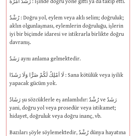
رَشَدَ اَمْرُهُ : İşinde doğru yöne gitti ya da takip etti.
رُشْدٌ : Doğru yol, eylem veya aklı selim; doğruluk;
aklın olgunlaşması, eylemlerin doğruluğu, işlerin
iyi bir biçimde idaresi ve istikrarla birlikte doğru
davranış.
رَشَدٌ aynı anlama gelmektedir.
لَا اَمْلِكُ لَكُمْ ضَرًّا وَلَا رَشَدًا : Sana kötülük veya iyilik
yapacak gücüm yok.
رَشَادٌ şu sözcüklerle eş anlamlıdır: رُشْدٌ ve رَشَدٌ
yani, doğru yol veya prosedür veya istikamet;
hidayet, doğruluk veya doğru inanç, vb.
Bazıları şöyle söylemektedir, رُشْدٌ dünya hayatına