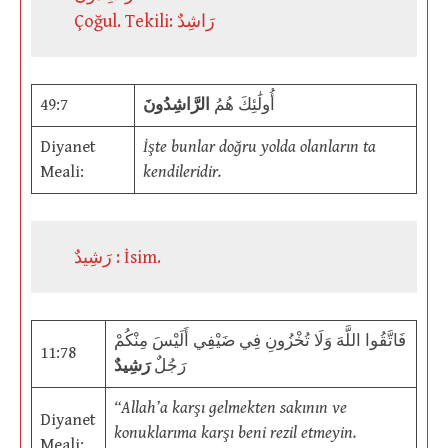
Çoğul. Tekili: رَاشِدٌ
49:7
الرَّاشِدُونَ
أُولَٰئِكَ هُمُ
Diyanet
İşte bunlar doğru yolda olanların ta
Meali:
kendileridir.
رَشِيدٌ : İsim.
فَاتَّقُوا اللَّهَ وَلَا تُخْزُونِ فِي ضَيْفِي أَلَيْسَ مِنْكُمْ
11:78
رَجُلٌ
رَشِيدٌ
“Allah’a karşı gelmekten sakının ve
Diyanet
konuklarıma karşı beni rezil etmeyin.
Meali: