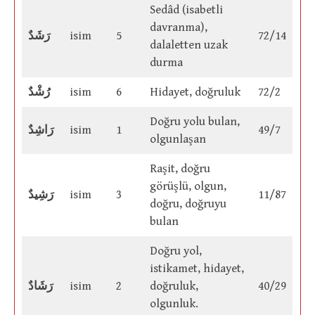
Sedâd (isabetli
davranma),
رَشَدٌ
isim
5
72/14
dalaletten uzak
durma
رُشْدٌ
isim
6
Hidayet, doğruluk
72/2
Doğru yolu bulan,
رَاشِدٌ
isim
1
49/7
olgunlaşan
Raşit, doğru
görüşlü, olgun,
رَشِيدٌ
isim
3
11/87
doğru, doğruyu
bulan
Doğru yol,
istikamet, hidayet,
رَشَادٌ
isim
2
doğruluk,
40/29
olgunluk.