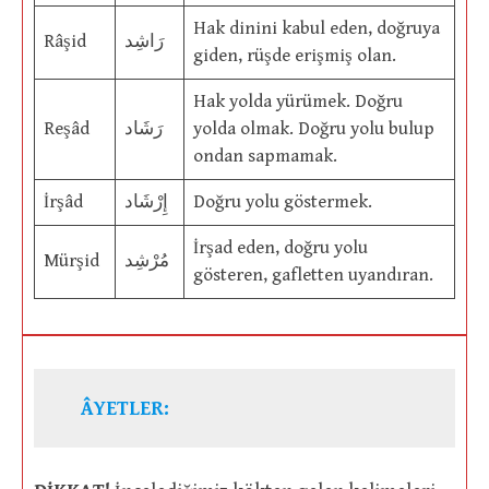
Hak dinini kabul eden, doğruya
Râşid
رَاشِد
giden, rüşde erişmiş olan.
Hak yolda yürümek. Doğru
Reşâd
رَشَاد
yolda olmak. Doğru yolu bulup
ondan sapmamak.
İrşâd
إِرْشَاد
Doğru yolu göstermek.
İrşad eden, doğru yolu
Mürşid
مُرْشِد
gösteren, gafletten uyandıran.
ÂYETLER: