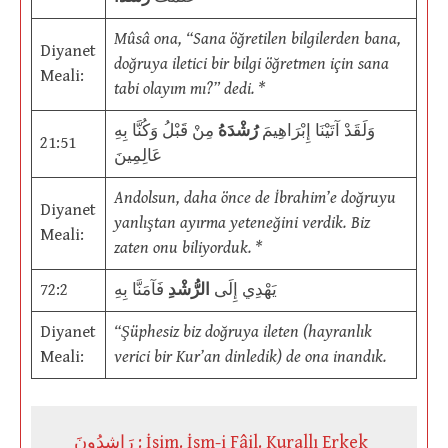
Mûsâ ona, “Sana öğretilen bilgilerden bana,
Diyanet
doğruya iletici bir bilgi öğretmen için sana
Meali:
tabi olayım mı?” dedi. *
وَلَقَدْ آتَيْنَا إِبْرَاهِيمَ
رُشْدَهُ
مِنْ قَبْلُ وَكُنَّا بِهِ
21:51
عَالِمِينَ
Andolsun, daha önce de İbrahim’e doğruyu
Diyanet
yanlıştan ayırma yeteneğini verdik. Biz
Meali:
zaten onu biliyorduk. *
72:2
فَآمَنَّا بِهِ
الرُّشْدِ
يَهْدِي إِلَى
Diyanet
“Şüphesiz biz doğruya ileten (hayranlık
Meali:
verici bir Kur’an dinledik) de ona inandık.
رَاشِدُونَ : İsim. İsm-i Fâil. Kurallı Erkek