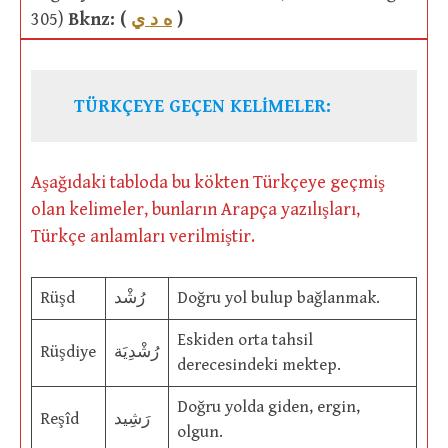
305)
Bknz: (
ه د ي
)
TÜRKÇEYE GEÇEN KELİMELER:
Aşağıdaki tabloda bu kökten Türkçeye geçmiş
olan kelimeler, bunların Arapça yazılışları,
Türkçe anlamları verilmiştir.
Rüşd
رُشْد
Doğru yol bulup bağlanmak.
Eskiden orta tahsil
Rüşdiye
رُشْدِيَة
derecesindeki mektep.
Doğru yolda giden, ergin,
Reşîd
رَشِيد
olgun.