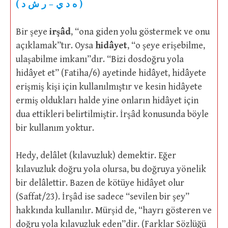
(
د
ش
ر
–
ي
د
ه
)
Bir şeye
irşâd
, “ona giden yolu göstermek ve onu
açıklamak”tır. Oysa
hidâyet
, “o şeye erişebilme,
ulaşabilme imkanı”dır. “Bizi dosdoğru yola
hidâyet et” (Fatiha/6) ayetinde hidâyet, hidâyete
erişmiş kişi için kullanılmıştır ve kesin hidâyete
ermiş oldukları halde yine onların hidâyet için
dua ettikleri belirtilmiştir. İrşâd konusunda böyle
bir kullanım yoktur.
Hedy, delâlet (kılavuzluk) demektir. Eğer
kılavuzluk doğru yola olursa, bu doğruya yönelik
bir delâlettir. Bazen de kötüye hidâyet olur
(Saffat/23). İrşâd ise sadece “sevilen bir şey”
hakkında kullanılır. Mürşid de, “hayrı gösteren ve
doğru yola kılavuzluk eden”dir. (Farklar Sözlüğü