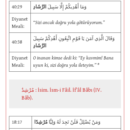
40:29
الرَّشَادِ
وَمَا أَهْدِيكُمْ إِلَّا سَبِيلَ
Diyanet
“Sizi ancak doğru yola götürüyorum.”
Meali:
وَقَالَ الَّذِي آمَنَ يَا قَوْمِ اتَّبِعُونِ أَهْدِكُمْ سَبِيلَ
40:38
الرَّشَادِ
Diyanet
O inanan kimse dedi ki: “Ey kavmim! Bana
Meali:
uyun ki, sizi doğru yola ileteyim.” *
مُرْشِدٌ : İsim. İsm-i Fâil. İf’âl Bâbı (IV.
Bâb).
18:17
مُرْشِدًا
وَمَنْ يُضْلِلْ فَلَنْ تَجِدَ لَهُ وَلِيًّا