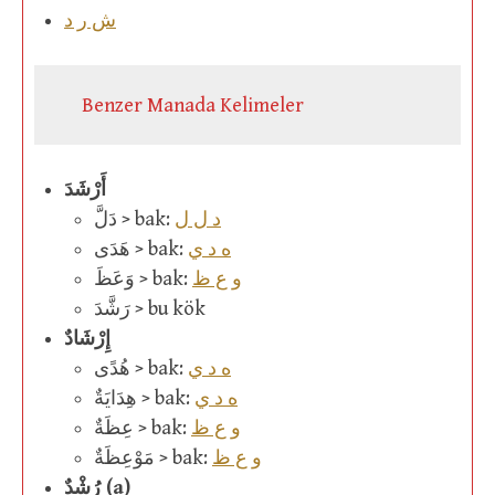
ش ر د
Benzer Manada Kelimeler
أَرْشَدَ
د ل ل
دَلَّ > bak:
ه د ي
هَدَى > bak:
و ع ظ
وَعَظَ > bak:
رَشَّدَ > bu kök
إِرْشَادٌ
ه د ي
هُدًى > bak:
ه د ي
هِدَايَةٌ > bak:
و ع ظ
عِظَةٌ > bak:
و ع ظ
مَوْعِظَةٌ > bak:
رُشْدٌ (a)