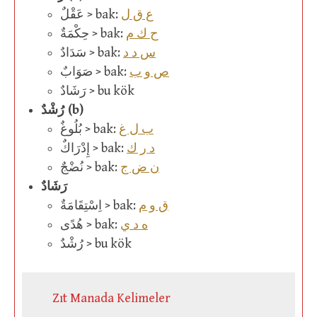
ع ق ل
عَقْلٌ > bak:
ح ك م
حِكْمَةٌ > bak:
س د د
سَدَادٌ > bak:
ص و ب
صَوَابٌ > bak:
رَشَادٌ > bu kök
رُشْدٌ (b)
ب ل غ
بُلُوغٌ > bak:
د ر ك
إِدْرَاكٌ > bak:
ن ض ج
نُضْجٌ > bak:
رَشَادٌ
ق و م
اِسْتِقَامَةٌ > bak:
ه د ي
هُدًى > bak:
رُشْدٌ > bu kök
Zıt Manada Kelimeler