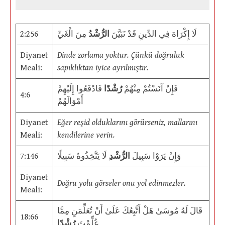
2:256
مِنَ الْغَيِّ
الرُّشْدُ
لَا إِكْرَاهَ فِي الدِّينِ قَدْ تَبَيَّنَ
Diyanet
Dinde zorlama yoktur. Çünkü doğruluk
Meali:
sapıklıktan iyice ayrılmıştır.
فَإِنْ آنَسْتُمْ مِنْهُمْ
رُشْدًا
فَادْفَعُوا إِلَيْهِمْ
4:6
أَمْوَالَهُمْ
Diyanet
Eğer reşid olduklarını görürseniz, mallarını
Meali:
kendilerine verin.
7:146
لَا يَتَّخِذُوهُ سَبِيلًا
الرُّشْدِ
وَإِنْ يَرَوْا سَبِيلَ
Diyanet
Doğru yolu görseler onu yol edinmezler.
Meali:
قَالَ لَهُ مُوسَىٰ هَلْ أَتَّبِعُكَ عَلَىٰ أَنْ تُعَلِّمَنِ مِمَّا
18:66
عُلِّمْتَ
رُشْدًا