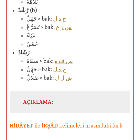
بَلَاهَةٌ
رُشْدٌ (b)
ج ه ل
جَهْلٌ > bak:
س ر ع
تَسَرُّعٌ > bak:
غَبَاءٌ
حُمُقٌ
رَشَادٌ
س ف ه
سَفَاهٌ > bak:
ج ه ل
جَهْلٌ > bak:
ض ل ل
ضَلَالٌ > bak:
AÇIKLAMA:
HİDÂYET
ile
İRŞÂD
kelimeleri arasındaki fark