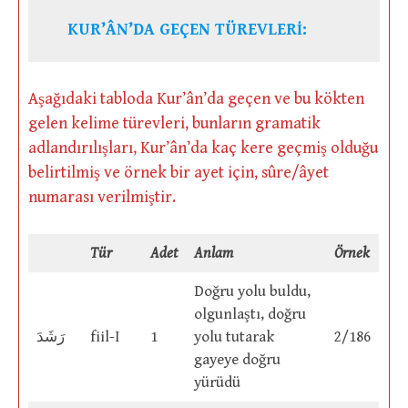
KUR’ÂN’DA GEÇEN TÜREVLERİ:
Aşağıdaki tabloda Kur’ân’da geçen ve bu kökten
gelen kelime türevleri, bunların gramatik
adlandırılışları, Kur’ân’da kaç kere geçmiş olduğu
belirtilmiş ve örnek bir ayet için, sûre/âyet
numarası verilmiştir.
Tür
Adet
Anlam
Örnek
Doğru yolu buldu,
olgunlaştı, doğru
رَشَدَ
fiil-I
1
yolu tutarak
2/186
gayeye doğru
yürüdü