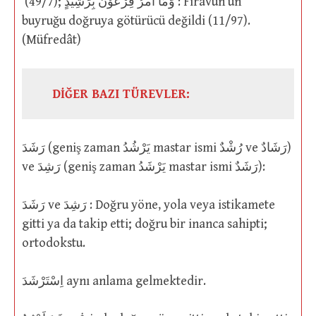
(49/7); وَمَا أَمْرُ فِرْعَوْنَ بِرَشِيدٍ : Firavun’un
buyruğu doğruya götürücü değildi (11/97).
(Müfredât)
DİĞER BAZI TÜREVLER:
رَشَدَ (geniş zaman يَرْشُدُ mastar ismi رُشْدٌ ve رَشَادٌ)
ve رَشِدَ (geniş zaman يَرْشَدُ mastar ismi رَشَدٌ):
رَشَدَ ve رَشِدَ : Doğru yöne, yola veya istikamete
gitti ya da takip etti; doğru bir inanca sahipti;
ortodokstu.
اِسْتَرْشَدَ aynı anlama gelmektedir.