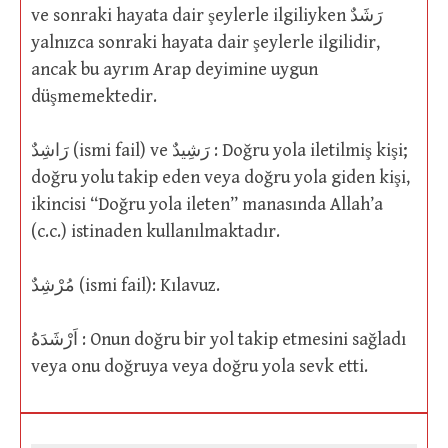
ve sonraki hayata dair şeylerle ilgiliyken رَشَدٌ
yalnızca sonraki hayata dair şeylerle ilgilidir,
ancak bu ayrım Arap deyimine uygun
düşmemektedir.
رَاشِدٌ (ismi fail) ve رَشِيدٌ : Doğru yola iletilmiş kişi;
doğru yolu takip eden veya doğru yola giden kişi,
ikincisi “Doğru yola ileten” manasında Allah’a
(c.c.) istinaden kullanılmaktadır.
مُرْشِدٌ (ismi fail): Kılavuz.
اَرْشَدَهُ : Onun doğru bir yol takip etmesini sağladı
veya onu doğruya veya doğru yola sevk etti.