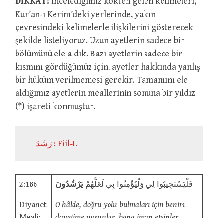
DİKKAT!
İncelediğimiz kökten gelen kelimeleri,
Kur’an-ı Kerim’deki yerlerinde, yakın
çevresindeki kelimelerle ilişkilerini gösterecek
şekilde listeliyoruz. Uzun ayetlerin sadece bir
bölümünü ele aldık. Bazı ayetlerin sadece bir
kısmını gördüğümüz için, ayetler hakkında yanlış
bir hüküm verilmemesi gerekir. Tamamını ele
aldığımız ayetlerin meallerinin sonuna bir yıldız
(*) işareti konmuştur.
رَشَدَ : Fiil-I.
2:186
يَرْشُدُونَ
فَلْيَسْتَجِيبُوا لِي وَلْيُؤْمِنُوا بِي لَعَلَّهُمْ
Diyanet
O hâlde, doğru yolu bulmaları için benim
Meali:
davetime uysunlar, bana iman etsinler.