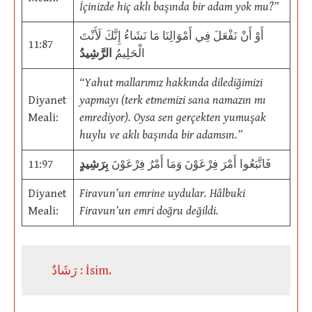
İçinizde hiç aklı başında bir adam yok mu?”
أَوْ أَنْ نَفْعَلَ فِي أَمْوَالِنَا مَا نَشَاءُ إِنَّكَ لَأَنْتَ
11:87
الْحَلِيمُ
الرَّشِيدُ
“Yahut mallarımız hakkında dilediğimizi
Diyanet
yapmayı (terk etmemizi sana namazın mı
Meali:
emrediyor). Oysa sen gerçekten yumuşak
huylu ve aklı başında bir adamsın.”
11:97
بِرَشِيدٍ
فَاتَّبَعُوا أَمْرَ فِرْعَوْنَ وَمَا أَمْرُ فِرْعَوْنَ
Diyanet
Firavun’un emrine uydular. Hâlbuki
Meali:
Firavun’un emri doğru değildi.
رَشَادٌ : İsim.