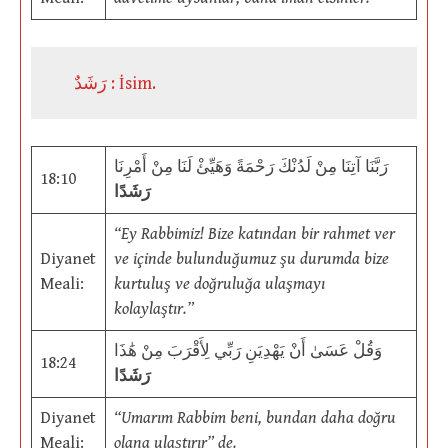
رَشَدٌ : İsim.
رَبَّنَا آتِنَا مِنْ لَدُنْكَ رَحْمَةً وَهَيِّئْ لَنَا مِنْ أَمْرِنَا
18:10
رَشَدًا
“Ey Rabbimiz! Bize katından bir rahmet ver
Diyanet
ve içinde bulunduğumuz şu durumda bize
Meali:
kurtuluş ve doğruluğa ulaşmayı
kolaylaştır.”
وَقُلْ عَسَىٰ أَنْ يَهْدِيَنِ رَبِّي لِأَقْرَبَ مِنْ هَٰذَا
18:24
رَشَدًا
Diyanet
“Umarım Rabbim beni, bundan daha doğru
Meali:
olana ulaştırır” de.