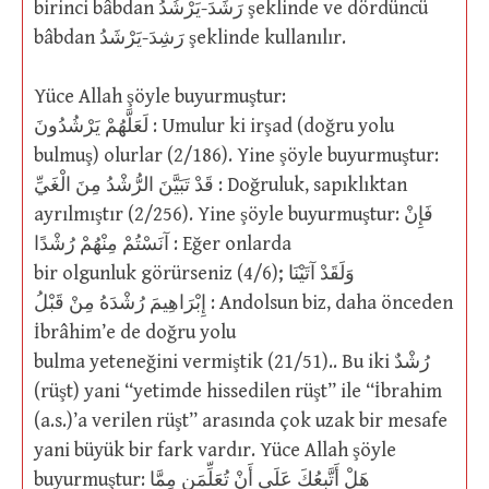
birinci bâbdan رَشَدَ-يَرْشُدُ şeklinde ve dördüncü
bâbdan رَشِدَ-يَرْشَدُ şeklinde kullanılır.
Yüce Allah şöyle buyurmuştur:
لَعَلَّهُمْ يَرْشُدُونَ : Umulur ki irşad (doğru yolu
bulmuş) olurlar (2/186). Yine şöyle buyurmuştur:
قَدْ تَبَيَّنَ الرُّشْدُ مِنَ الْغَيِّ : Doğruluk, sapıklıktan
ayrılmıştır (2/256). Yine şöyle buyurmuştur: فَإِنْ
آنَسْتُمْ مِنْهُمْ رُشْدًا : Eğer onlarda
bir olgunluk görürseniz (4/6); وَلَقَدْ آتَيْنَا
إِبْرَاهِيمَ رُشْدَهُ مِنْ قَبْلُ : Andolsun biz, daha önceden
İbrâhim’e de doğru yolu
bulma yeteneğini vermiştik (21/51).. Bu iki رُشْدٌ
(rüşt) yani “yetimde hissedilen rüşt” ile “İbrahim
(a.s.)’a verilen rüşt” arasında çok uzak bir mesafe
yani büyük bir fark vardır. Yüce Allah şöyle
buyurmuştur: هَلْ أَتَّبِعُكَ عَلَى أَنْ تُعَلِّمَنِ مِمَّا