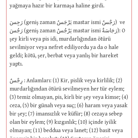
yağmaya hazır bir karmaşa haline girdi.
رَجِسَ (geniş zaman يَرْجَسُ mastar ismi رَجْسٌ) ve
رَجُسَ (geniş zaman يَرْجُسُ mastar ismi رَجَاسَةٌ): O
şey kirli veya pis idi, murdarlığından ötürü
sevilmiyor veya nefret ediliyordu ya da o hale
geldi; kötü, şer, berbat veya yanlış bir hareket
yaptı.
رِجْسٌ : Anlamları: (1) Kir, pislik veya kirlilik; (2)
murdarlığından ötürü sevilmeyen her tür eylem;
(3) temiz olmayan, pis, kirli bir şey veya kimse; (4)
ceza, (5) bir günah veya suç; (6) haram veya yasak
bir şey; (7) imansızlık ve küfür; (8) cezaya sebep
olan bir eylem; (9) kızgınlık; (10) içinde iyilik
olmayan; (11) beddua veya lanet; (12) basit veya