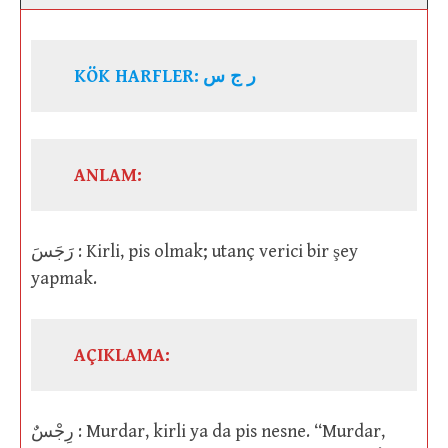
KÖK HARFLER:
ر ج س
ANLAM:
رَجَسَ : Kirli, pis olmak; utanç verici bir şey
yapmak.
AÇIKLAMA:
رِجْسٌ : Murdar, kirli ya da pis nesne. “Murdar,