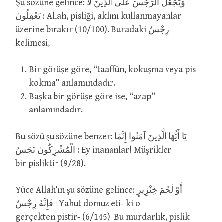
Şu sözüne gelince: وَيَجْعَلُ الرِّجْسَ عَلَى الَّذِينَ لاَ
يَعْقِلُونَ : Allah, pisliği, aklını kullanmayanlar
üzerine bırakır (10/100). Buradaki رِجْسٌ
kelimesi,
Bir görüşe göre, “taaffün, kokuşma veya pis
kokma” anlamındadır.
Başka bir görüşe göre ise, “azap”
anlamındadır.
Bu sözü şu sözüne benzer: يَا أَيُّهَا الَّذِينَ آمَنُوا إِنَّمَا
الْمُشْرِكُونَ نَجَسٌ : Ey inananlar! Müşrikler
bir pisliktir (9/28).
Yüce Allah’ın şu sözüne gelince: أَوْ لَحْمَ خِنْزِيرٍ
فَإِنَّهُ رِجْسٌ : Yahut domuz eti- ki o
gerçekten pistir- (6/145). Bu murdarlık, pislik