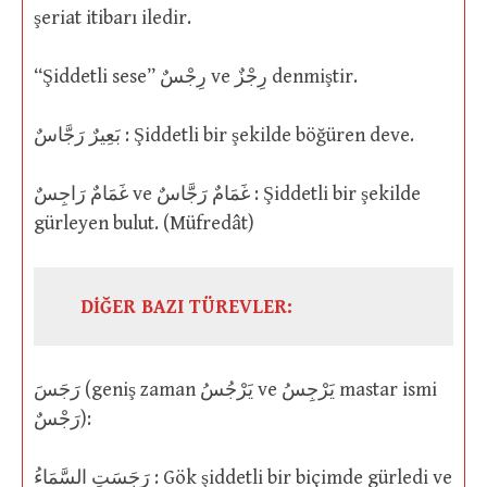
şeriat itibarı iledir.
“Şiddetli sese” رِجْسٌ ve رِجْزٌ denmiştir.
بَعِيرٌ رَجَّاسٌ : Şiddetli bir şekilde böğüren deve.
غَمَامٌ رَاجِسٌ ve غَمَامٌ رَجَّاسٌ : Şiddetli bir şekilde
gürleyen bulut. (Müfredât)
DİĞER BAZI TÜREVLER:
رَجَسَ (geniş zaman يَرْجُسُ ve يَرْجِسُ mastar ismi
رَجْسٌ):
رَجَسَتِ السَّمَاءُ : Gök şiddetli bir biçimde gürledi ve