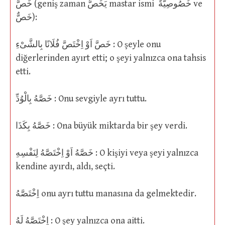
خَصَّ (geniş zaman يَخُصُّ mastar ismi خُصُوصِيَّةٌ ve
خَصٌّ):
خَصَّ اَوْ اِخْتَصَّ فُلَانًا بِالشَّىْءِ : O şeyle onu
diğerlerinden ayırt etti; o şeyi yalnızca ona tahsis
etti.
خَصَّهُ بِالْوُدِّ : Onu sevgiyle ayrı tuttu.
خَصَّهُ بِكَذَا : Ona büyük miktarda bir şey verdi.
خَصَّهُ اَوْ اِخْتَصَّهُ لِنَفْسِهِ : O kişiyi veya şeyi yalnızca
kendine ayırdı, aldı, seçti.
اِخْتَصَّهُ onu ayrı tuttu manasına da gelmektedir.
اِخْتَصَّهُ لَهُ : O şey yalnızca ona aitti.