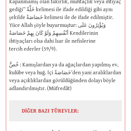
Kapanmamış olan fakirlik, muhtaçlık veya ihtiyaç
gediği” خَلَّةٌ kelimesi ile ifade edildiği gibi aynı
şekilde خَصَاصَةٌ kelimesi ile de ifade edilmiştir.
Yüce Allah şöyle buyurmuştur: وَيُؤْثِرُونَ عَلَى
أنْفُسِهِمْ وَلَوْ كَانَ بِهِمْ خَصَاصَةٌ Kendilerinin
ihtiyaçları olsa dahi îsar ile nefislerine
tercih ederler (59/9).
خُصٌّ : Kamışlardan ya da ağaçlardan yapılmış ev,
kulübe veya huğ. İçi خَصَاصَةٌ’den yani aralıklardan
veya açıklıklardan görüldüğünden dolayı böyle
adlandırılmıştır. (Müfredât)
DİĞER BAZI TÜREVLER: