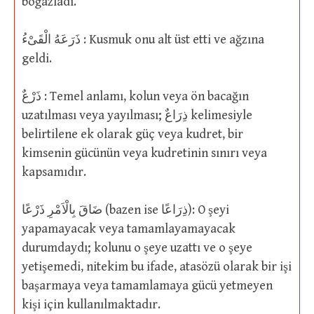
boğazladı.
ذَرَعَهُ الْقَىْءُ : Kusmuk onu alt üst etti ve ağzına
geldi.
ذَرْعٌ : Temel anlamı, kolun veya ön bacağın
uzatılması veya yayılması; ذِرَاعٌ kelimesiyle
belirtilene ek olarak güç veya kudret, bir
kimsenin gücünün veya kudretinin sınırı veya
kapsamıdır.
ضَاقَ بِالْاَمْرِ ذَرْعًا (bazen ise ذِرَاعًا): O şeyi
yapamayacak veya tamamlayamayacak
durumdaydı; kolunu o şeye uzattı ve o şeye
yetişemedi, nitekim bu ifade, atasözü olarak bir işi
başarmaya veya tamamlamaya gücü yetmeyen
kişi için kullanılmaktadır.