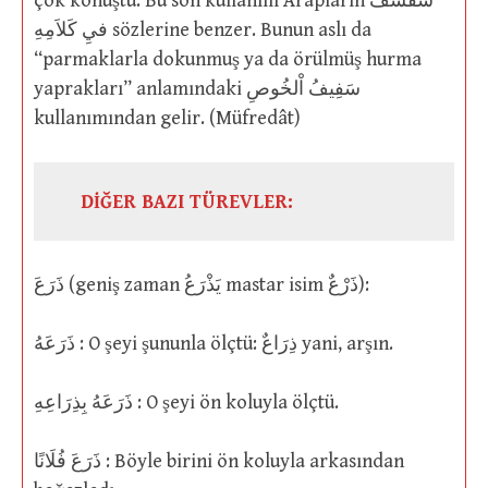
çok konuştu. Bu son kullanım Arapların سَفْسَفَ
فيِ كَلاَمِهِ sözlerine benzer. Bunun aslı da
“parmaklarla dokunmuş ya da örülmüş hurma
yaprakları” anlamındaki سَفِيفُ اْلخُوصِ
kullanımından gelir. (Müfredât)
DİĞER BAZI TÜREVLER:
ذَرَعَ (geniş zaman يَذْرَعُ mastar isim ذَرْعٌ):
ذَرَعَهُ : O şeyi şununla ölçtü: ذِرَاعٌ yani, arşın.
ذَرَعَهُ بِذِرَاعِهِ : O şeyi ön koluyla ölçtü.
ذَرَعَ فُلَانًا : Böyle birini ön koluyla arkasından