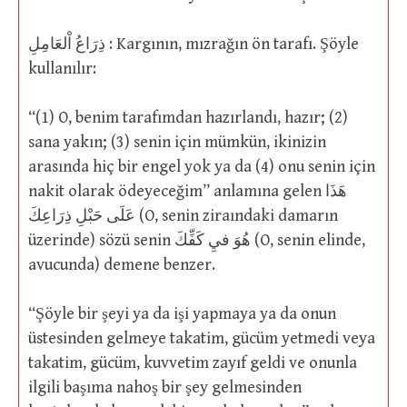
ذِرَاعُ اْلعَامِلِ : Kargının, mızrağın ön tarafı. Şöyle
kullanılır:
“(1) O, benim tarafımdan hazırlandı, hazır; (2)
sana yakın; (3) senin için mümkün, ikinizin
arasında hiç bir engel yok ya da (4) onu senin için
nakit olarak ödeyeceğim” anlamına gelen هَذَا
عَلَى حَبْلِ ذِرَاعِكَ (O, senin ziraındaki damarın
üzerinde) sözü senin هُوَ فيِ كَفِّكَ (O, senin elinde,
avucunda) demene benzer.
“Şöyle bir şeyi ya da işi yapmaya ya da onun
üstesinden gelmeye takatim, gücüm yetmedi veya
takatim, gücüm, kuvvetim zayıf geldi ve onunla
ilgili başıma nahoş bir şey gelmesinden