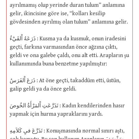
ayrılmamış olup yerinde duran tulum” anlamına
gelir, ikincisine göre ise, “kolları kesilip
gövdesinden ayrılmış olan tulum” anlamına gelir.
ذَرَعَهُ اْلقَيْءُ : Kusma ya da kusmuk, onun iradesini
geçti, farkına varmasından önce ağzına çıktı,
geldi ve ona galebe çaldı, onu alt etti. Arapların şu
kullanımında buna benzetme yapılmıştır:
ذَرَعَ اْلفَرَسُ : At öne geçti, takaddüm etti, üstün,
galip geldi ya da önce geldi.
تَذَرَّعَتِ اْلمَرْأَةُ الخُوصَ : Kadın kendilerinden hasır
yapmak için hurma yapraklarını yardı.
تَذَرَّعَ فيِ كَلاَمِهِ : Konuşmasında normal sınırı aştı,