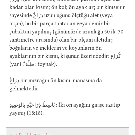
kadar olan kısım; ön kol; ön ayaklar; bir kimsenin
sayesinde ذِرَاعٌ uzunluğunu ölçtüğü alet (veya
arşın), bu bir parça tahtadan veya demir bir
çubuktan yapılmış (günümüzde uzunluğu 50 ila 70
santimetre arasında) olan bir ölçüm aletidir;
boğaların ve ineklerin ve koyunların ön
ayaklarının bir kısmı, ki şunun üzerindedir: كُرَاع
(yani ظِلْفٌ : toynak).
ذِرَاعٌ bir mızrağın ön kısmı, manasına da
gelmektedir.
بَاسِطٌ ذِرَاعَيْهِ بِالْوَصِيدِ : İki ön ayağını girişe uzatıp
yaymış (18:18).