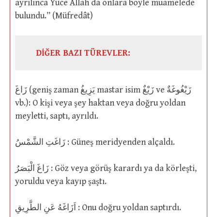
ayrılınca Yüce Allah da onlara böyle muamelede
bulundu.” (Müfredât)
DİĞER BAZI TÜREVLER:
زَاغَ (geniş zaman يَزِيغُ mastar isim زَيْغٌ ve زَيْغُوغَةٌ
vb.): O kişi veya şey haktan veya doğru yoldan
meyletti, saptı, ayrıldı.
زَاغَتِ الشَّمْسُ : Güneş meridyenden alçaldı.
زَاغَ الْبَصَرُ : Göz veya görüş karardı ya da körleşti,
yoruldu veya kayıp şaştı.
اَزَاغَهُ عَنِ الطَّرِيقِ : Onu doğru yoldan saptırdı.