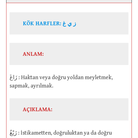
KÖK HARFLER:
ز ي غ
ANLAM:
زَاغَ : Haktan veya doğru yoldan meyletmek,
sapmak, ayrılmak.
AÇIKLAMA:
زَيْغٌ : İstikametten, doğruluktan ya da doğru