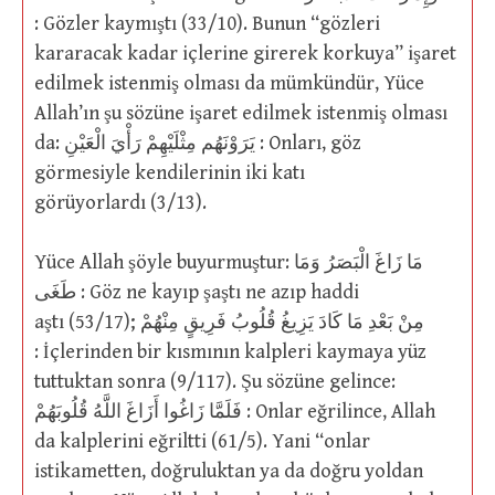
: Gözler kaymıştı (33/10). Bunun “gözleri
kararacak kadar içlerine girerek korkuya” işaret
edilmek istenmiş olması da mümkündür, Yüce
Allah’ın şu sözüne işaret edilmek istenmiş olması
da: يَرَوْنَهُم مِثْلَيْهِمْ رَأْيَ الْعَيْنِ : Onları, göz
görmesiyle kendilerinin iki katı
görüyorlardı (3/13).
Yüce Allah şöyle buyurmuştur: مَا زَاغَ الْبَصَرُ وَمَا
طَغَى : Göz ne kayıp şaştı ne azıp haddi
aştı (53/17); مِنْ بَعْدِ مَا كَادَ يَزِيغُ قُلُوبُ فَرِيقٍ مِنْهُمْ
: İçlerinden bir kısmının kalpleri kaymaya yüz
tuttuktan sonra (9/117). Şu sözüne gelince:
فَلَمَّا زَاغُوا أَزَاغَ اللَّهُ قُلُوبَهُمْ : Onlar eğrilince, Allah
da kalplerini eğriltti (61/5). Yani “onlar
istikametten, doğruluktan ya da doğru yoldan