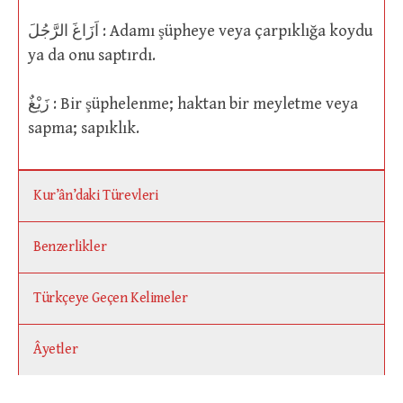
اَزَاغَ الرَّجُلَ : Adamı şüpheye veya çarpıklığa koydu
ya da onu saptırdı.
زَيْغٌ : Bir şüphelenme; haktan bir meyletme veya
sapma; sapıklık.
Kur’ân’daki Türevleri
Benzerlikler
Türkçeye Geçen Kelimeler
Âyetler