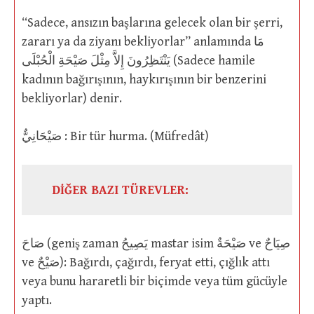
“Sadece, ansızın başlarına gelecek olan bir şerri,
zararı ya da ziyanı bekliyorlar” anlamında مَا
يَنْتَظِرُونَ إِلاَّ مِثْلَ صَيْحَةِ الْحُبْلَى (Sadece hamile
kadının bağırışının, haykırışının bir benzerini
bekliyorlar) denir.
صَيْحَانِيٌّ : Bir tür hurma. (Müfredât)
DİĞER BAZI TÜREVLER:
صَاحَ (geniş zaman يَصِيحُ mastar isim صَيْحَةٌ ve صِيَاحٌ
ve صَيْحٌ): Bağırdı, çağırdı, feryat etti, çığlık attı
veya bunu hararetli bir biçimde veya tüm gücüyle
yaptı.