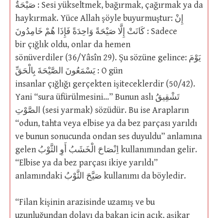
صَيْحَةٌ : Sesi yükseltmek, bağırmak, çağırmak ya da
haykırmak. Yüce Allah şöyle buyurmuştur: إِنْ
كَانَتْ إِلَّا صَيْحَةً وَاحِدَةً فَإِذَا هُمْ خَامِدُونَ : Sadece
bir çığlık oldu, onlar da hemen
sönüverdiler (36/Yâsîn 29). Şu sözüne gelince: يَوْمَ
يَسْمَعُونَ الصَّيْحَةَ بِالْحَقِّ : O gün
insanlar çığlığı gerçekten işiteceklerdir (50/42).
Yani “sura üfürülmesini…” Bunun aslı تَشْقِيقُ
الصَّوْتِ (sesi yarmak) sözüdür. Bu ise Arapların
“odun, tahta veya elbise ya da bez parçası yarıldı
ve bunun sonucunda ondan ses duyuldu” anlamına
gelen اِنْصَاحَ الْخَشَبُ أَوِ الثَّوْبُ kullanımından gelir.
“Elbise ya da bez parçası ikiye yarıldı”
anlamındaki صَيَّحَ الثَّوْبُ kullanımı da böyledir.
“Filan kişinin arazisinde uzamış ve bu
uzunluğundan dolayı da bakan için açık, aşikar