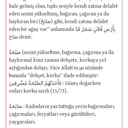
hale gelmiş olan, tıpkı sesiyle kendi zatına delalet
eden sesini yükseltmiş, bağıran, çağıran ya da
haykıran biri (صَائِحٌ) gibi, kendi zatına delalet
eden bir ağaç var” anlamında بِأَرْضِ فُلاَنٍ شَجَرٌ قَدْ
صَاحَ denir.
صَيْحَةٌ (sesini yükseltme, bağırma, çağırma ya da
haykırma) kimi zaman dehşete, korkuya yol
açtığından dolayı, Yüce Allah’ın şu sözünde
bununla “dehşet, korku” ifade edilmiştir:
فَأَخَذَتْهُمُ الصَّيْحَةُ مُشْرِقِينَ : Güneş doğarken
onları korku sardı (15/73).
صَائِحَةٌ : Kadınların yas tuttuğu yerin bağırmaları,
çağırmaları, feryatları veya gürültüleri,
yaygaraları.