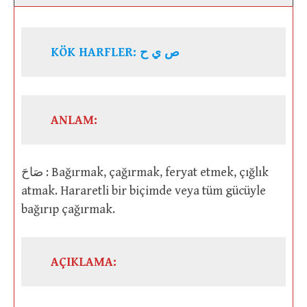
KÖK HARFLER: ص ي ح
ANLAM:
صَاحَ : Bağırmak, çağırmak, feryat etmek, çığlık
atmak. Hararetli bir biçimde veya tüm gücüyle
bağırıp çağırmak.
AÇIKLAMA: