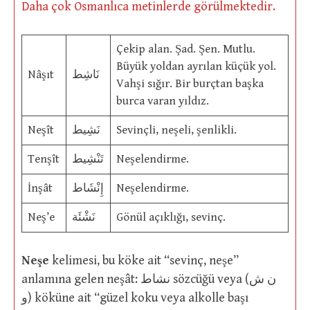
Daha çok Osmanlıca metinlerde görülmektedir.
Çekip alan. Şad. Şen. Mutlu.
Büyük yoldan ayrılan küçük yol.
Nâşıt
نَاشِط
Vahşi sığır. Bir burçtan başka
burca varan yıldız.
Neşît
نَشِيط
Sevinçli, neşeli, şenlikli.
Tenşît
تَنْشِيط
Neşelendirme.
İnşât
إِنْشَاط
Neşelendirme.
Neş’e
نَشْئَة
Gönül açıklığı, sevinç.
Neşe
kelimesi, bu köke ait “sevinç, neşe”
anlamına gelen neşât: نشاط sözcüğü veya (ن ش
و) köküne ait “güzel koku veya alkolle başı