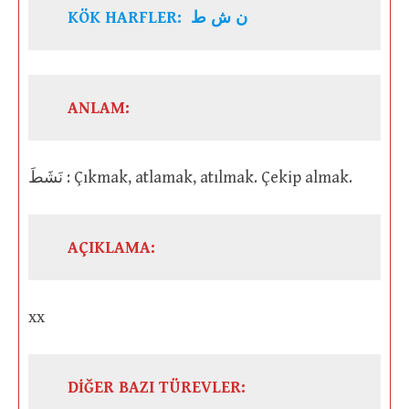
KÖK HARFLER: ن ش ط
ANLAM:
نَشَطَ : Çıkmak, atlamak, atılmak. Çekip almak.
AÇIKLAMA:
xx
DİĞER BAZI TÜREVLER: