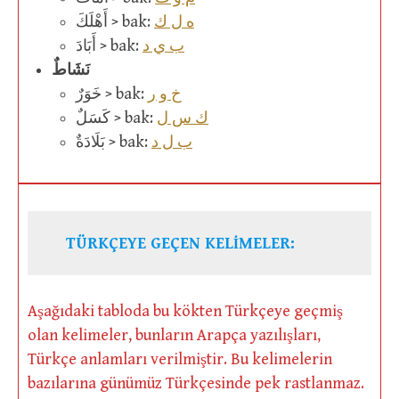
ه ل ك
أَهْلَكَ > bak:
ب ي د
أَبَادَ > bak:
نَشَاطٌ
خ و ر
خَوَرٌ > bak:
ك س ل
كَسَلٌ > bak:
ب ل د
بَلَادَةٌ > bak:
TÜRKÇEYE GEÇEN KELİMELER:
Aşağıdaki tabloda bu kökten Türkçeye geçmiş
olan kelimeler, bunların Arapça yazılışları,
Türkçe anlamları verilmiştir. Bu kelimelerin
bazılarına günümüz Türkçesinde pek rastlanmaz.