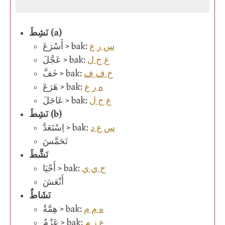
نَشِطَ (a)
س ر ع
أَسْرَعَ > bak:
ع ج ل
عَجَّلَ > bak:
خ ف ف
خَفَّ > bak:
ه ر ع
هَرَعَ > bak:
ع ج ل
عَاجَلَ > bak:
نَشِطَ (b)
س ع د
اِسْتَعَدَّ > bak:
تَحَمَّسَ
نَشَّطَ
ح ي ي
أَحْيَا > bak:
أَنْعَشَ
نَشَاطٌ
ه م م
هِمَّةٌ > bak:
ع ز م
عَزْمٌ > bak: