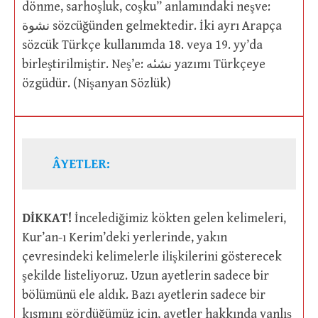
dönme, sarhoşluk, coşku” anlamındaki neşve:
نشوة sözcüğünden gelmektedir. İki ayrı Arapça
sözcük Türkçe kullanımda 18. veya 19. yy’da
birleştirilmiştir. Neş’e: نشىٔه yazımı Türkçeye
özgüdür. (Nişanyan Sözlük)
ÂYETLER:
DİKKAT!
İncelediğimiz kökten gelen kelimeleri,
Kur’an-ı Kerim’deki yerlerinde, yakın
çevresindeki kelimelerle ilişkilerini gösterecek
şekilde listeliyoruz. Uzun ayetlerin sadece bir
bölümünü ele aldık. Bazı ayetlerin sadece bir
kısmını gördüğümüz için, ayetler hakkında yanlış