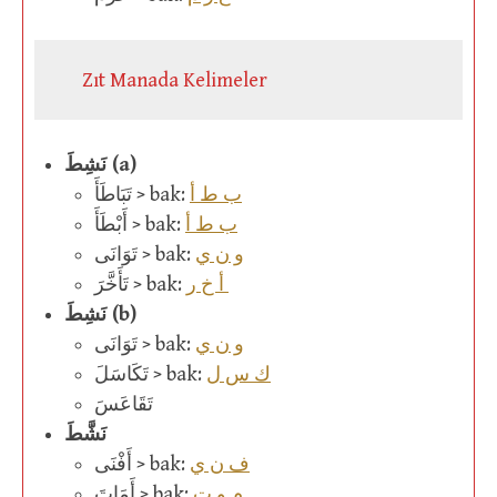
Zıt Manada Kelimeler
نَشِطَ (a)
ب ط أ
تَبَاطَأَ > bak:
ب ط أ
أَبْطَأَ > bak:
و ن ي
تَوَانَى > bak:
أ خ ر
تَأَخَّرَ > bak:
نَشِطَ (b)
و ن ي
تَوَانَى > bak:
ك س ل
تَكَاسَلَ > bak:
تَقَاعَسَ
نَشَّطَ
ف ن ي
أَفْنَى > bak:
م و ت
أَمَاتَ > bak: