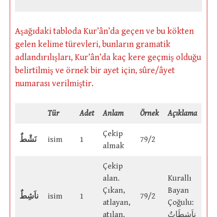
Aşağıdaki tabloda Kur’ân’da geçen ve bu kökten
gelen kelime türevleri, bunların gramatik
adlandırılışları, Kur’ân’da kaç kere geçmiş olduğu
belirtilmiş ve örnek bir ayet için, sûre/âyet
numarası verilmiştir.
Tür
Adet
Anlam
Örnek
Açıklama
Çekip
نَشْطٌ
isim
1
79/2
almak
Çekip
alan.
Kurallı
Çıkan,
Bayan
ناَشِطٌ
isim
1
79/2
atlayan,
Çoğulu:
atılan.
ناَشِطَاتٌ