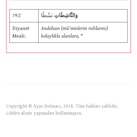
79:2
نَشْطًا
وَالنَّاشِطَاتِ
Diyanet
Andolsun (mü’minlerin ruhlarını)
Meali:
kolaylıkla alanlara, *
Copyright © Ayşe Dolmacı, 2018. Tüm hakları saklıdır.
Lütfen alıntı yapmadan kullanmayın.