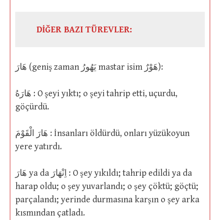
DİĞER BAZI TÜREVLER:
هَارَ (geniş zaman يَهُورُ mastar isim هَوْرٌ):
هَارَهُ : O şeyi yıktı; o şeyi tahrip etti, uçurdu,
göçürdü.
هَارَ الْقَوْمَ : İnsanları öldürdü, onları yüzükoyun
yere yatırdı.
هَارَ ya da اِنْهَارَ : O şey yıkıldı; tahrip edildi ya da
harap oldu; o şey yuvarlandı; o şey çöktü; göçtü;
parçalandı; yerinde durmasına karşın o şey arka
kısmından çatladı.