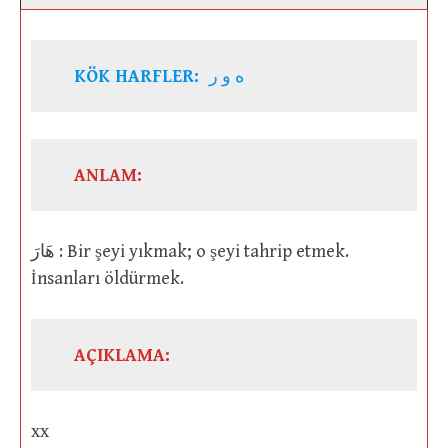
KÖK HARFLER:
ه و ر
ANLAM:
هَارَ : Bir şeyi yıkmak; o şeyi tahrip etmek.
İnsanları öldürmek.
AÇIKLAMA:
xx