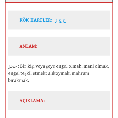
KÖK HARFLER:
ح ج ز
ANLAM:
حَجَزَ : Bir kişi veya şeye engel olmak, mani olmak,
engel teşkil etmek; alıkoymak, mahrum
bırakmak.
AÇIKLAMA: