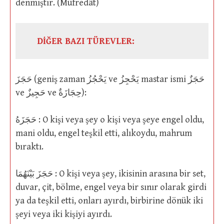
denmiştir. (Müfredât)
DİĞER BAZI TÜREVLER:
حَجَزَ (geniş zaman يَحْجُزُ ve يَحْجِزُ mastar ismi حَجَزٌ
ve حَجِيزٌ ve حِجَازَةٌ):
حَجَزَهُ : O kişi veya şey o kişi veya şeye engel oldu,
mani oldu, engel teşkil etti, alıkoydu, mahrum
bıraktı.
حَجَزَ بَيْنَهُمَا : O kişi veya şey, ikisinin arasına bir set,
duvar, çit, bölme, engel veya bir sınır olarak girdi
ya da teşkil etti, onları ayırdı, birbirine dönük iki
şeyi veya iki kişiyi ayırdı.