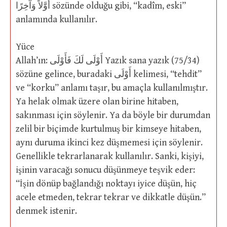
أَوَّلاً وَآخِرًا sözünde olduğu gibi, “kadîm, eski”
anlamında kullanılır.
Yüce
Allah’ın: أَوْلَى لَكَ فَأَوْلَى Yazık sana yazık (75/34)
sözüne gelince, buradaki أَوْلَى kelimesi, “tehdit”
ve “korku” anlamı taşır, bu amaçla kullanılmıştır.
Ya helak olmak üzere olan birine hitaben,
sakınması için söylenir. Ya da böyle bir durumdan
zelil bir biçimde kurtulmuş bir kimseye hitaben,
aynı duruma ikinci kez düşmemesi için söylenir.
Genellikle tekrarlanarak kullanılır. Sanki, kişiyi,
işinin varacağı sonucu düşünmeye teşvik eder:
“İşin dönüp bağlandığı noktayı iyice düşün, hiç
acele etmeden, tekrar tekrar ve dikkatle düşün.”
denmek istenir.