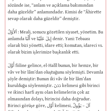
sözünde ise, “anlam ve açıklama bakımından
daha güzeldir” anlamındadır. Kimisi de “Âhirette
sevap olarak daha güzeldir” demiştir.
اَلأَوْلُ : Meali, sonucu gözetilen siyaset, yönetim. Bu
anlamda أُلْنَا ve إِيلَ عَلَيْنَا denir. Yani: Tebaası
olarak bizi yönetti, idare etti; komutan, idareci vs.
olarak bizim işlerimize başkanlık etti.
أَوَّلَ fiiline gelince, el-Halîl bunun, bir hemze, bir
vâv ve bir lâm’dan oluştuğunu söylemişti. Devamla
şöyle demiştir: Bunun iki vâv ile bir lâm’dan
kurulduğu söylenmiştir. دَدَنَ kelimesi gibi birinci
ve ikinci harfi aynı olan kelimelerin çok az
olmasından dolayı, birincisi daha doğrudur.
Birinci görüşe göre, أَوَّل kelimesi, آلَ – يَؤُولُ