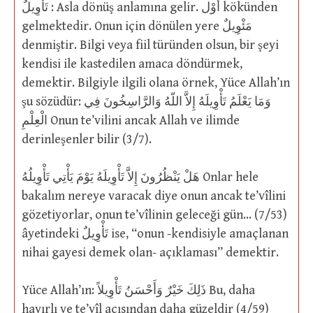
تَأْوِيلٌ : Asla dönüş anlamına gelir. أَوْل kökünden
gelmektedir. Onun için dönülen yere مَئْوِيلٌ
denmiştir. Bilgi veya fiil türünden olsun, bir şeyi
kendisi ile kastedilen amaca döndürmek,
demektir. Bilgiyle ilgili olana örnek, Yüce Allah’ın
şu sözüdür: وَمَا يَعْلَمُ تَأْوِيلَهُ إِلاَّ اللّهُ وَالرَّاسِخُونَ فِي
الْعِلْمِ Onun te’vilini ancak Allah ve ilimde
derinleşenler bilir (3/7).
هَلْ يَنْظُرُونَ إِلاَّ تَأْوِيلَهُ يَوْمَ يَأْتِي تَأْوِيلُهُ Onlar hele
bakalım nereye varacak diye onun ancak te’vîlini
gözetiyorlar, onun te’vîlinin geleceği gün… (7/53)
âyetindeki تَأْوِيلٌ ise, “onun -kendisiyle amaçlanan
nihai gayesi demek olan- açıklaması” demektir.
Yüce Allah’ın: ذَلِكَ خَيْرٌ وَأَحْسَنُ تَأْوِيلاً Bu, daha
hayırlı ve te’vîl açısından daha güzeldir (4/59)