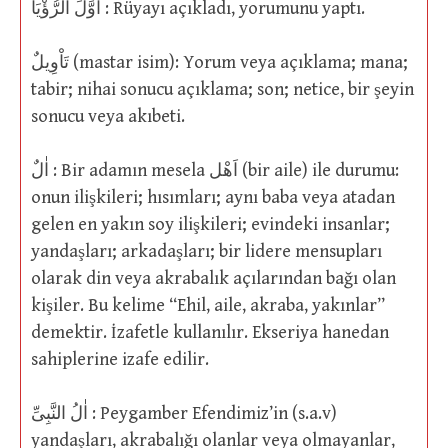
اَوَّلَ الرُّؤْيَا : Rüyayı açıkladı, yorumunu yaptı.
تَاْوِيلٌ (mastar isim): Yorum veya açıklama; mana;
tabir; nihai sonucu açıklama; son; netice, bir şeyin
sonucu veya akıbeti.
اٰلٌ : Bir adamın mesela اَهْل (bir aile) ile durumu:
onun ilişkileri; hısımları; aynı baba veya atadan
gelen en yakın soy ilişkileri; evindeki insanlar;
yandaşları; arkadaşları; bir lidere mensupları
olarak din veya akrabalık açılarından bağı olan
kişiler. Bu kelime “Ehil, aile, akraba, yakınlar”
demektir. İzafetle kullanılır. Ekseriya hanedan
sahiplerine izafe edilir.
اٰلُ النَّبِىِّ : Peygamber Efendimiz’in (s.a.v)
yandaşları, akrabalığı olanlar veya olmayanlar,