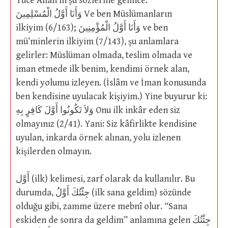
Yüce Allah’ın şu sözlerine gelince:
وَأَنَا أَوَّلُ الْمُسْلِمِينَ Ve ben Müslümanların
ilkiyim (6/163); وَأَنَا أَوَّلُ الْمُؤْمِنِينَ ve ben
mü’minlerin ilkiyim (7/143), şu anlamlara
gelirler: Müslüman olmada, teslim olmada ve
iman etmede ilk benim, kendimi örnek alan,
kendi yolumu izleyen. (İslâm ve İman konusunda
ben kendisine uyulacak kişiyim.) Yine buyurur ki:
وَلاَ تَكُونُوا أَوَّلَ كَافِرٍ بِهِ Onu ilk inkâr eden siz
olmayınız (2/41). Yani: Siz kâfirlikte kendisine
uyulan, inkarda örnek alınan, yolu izlenen
kişilerden olmayın.
أَوَّل (ilk) kelimesi, zarf olarak da kullanılır. Bu
durumda, جِئْتُكَ أَوَّلُ (ilk sana geldim) sözünde
olduğu gibi, zamme üzere mebnî olur. “Sana
eskiden de sonra da geldim” anlamına gelen جِئْتُكَ