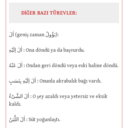
DİĞER BAZI TÜREVLER:
اٰلَ (geniş zaman يَؤُولُ):
اٰلَ اِلَيْهِ : Ona döndü ya da başvurdu.
اٰلَ عَنْهُ : Ondan geri döndü veya eski haline döndü.
اٰلَ اِلَيْهِ بِنَسَبٍ : Onunla akrabalık bağı vardı.
اٰلَ الشَّىْءُ : O şey azaldı veya yetersiz ve eksik
kaldı.
اٰلَ اللَّبَنُ : Süt yoğunlaştı.