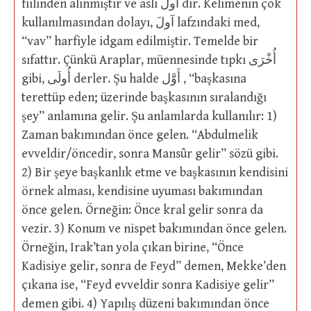
fiilinden alınmıştır ve aslı آولَ dir. Kelimenin çok
kullanılmasından dolayı, آولَ lafzındaki med,
“vav” harfiyle idgam edilmiştir. Temelde bir
sıfattır. Çünkü Araplar, müennesinde tıpkı أُخْرَى
gibi, أُولَى derler. Şu halde أَوَّل , “başkasına
terettüp eden; üzerinde başkasının sıralandığı
şey” anlamına gelir. Şu anlamlarda kullanılır: 1)
Zaman bakımından önce gelen. “Abdulmelik
evveldir/öncedir, sonra Mansûr gelir” sözü gibi.
2) Bir şeye başkanlık etme ve başkasının kendisini
örnek alması, kendisine uyuması bakımından
önce gelen. Örneğin: Önce kral gelir sonra da
vezir. 3) Konum ve nispet bakımından önce gelen.
Örneğin, Irak’tan yola çıkan birine, “Önce
Kadisiye gelir, sonra de Feyd” demen, Mekke’den
çıkana ise, “Feyd evveldir sonra Kadisiye gelir”
demen gibi. 4) Yapılış düzeni bakımından önce