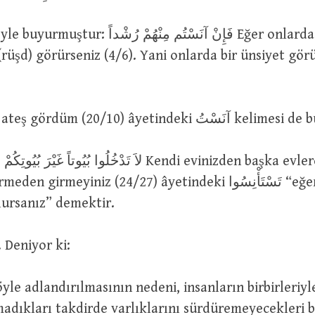
فَإِنْ آنَسْتُم مِنْهُمْ  Eğer onlarda (yetimlerde)
(rüşd) görürseniz (4/6). Yani onlarda bir ünsiyet gör
آنَسْتُ نَاراً Bir ateş gördüm (20/10) âyet
لاَ تَدْخُلُوا بُيُوتاً غَي Kendi evinizden başka evlere sıcak bir
irmeyiniz (24/27) âyetindeki تَسْتَأْنِسُوا “eğer bir sıcak
lursanız” demektir.
 İnsan. Deniyor ki:
yle adlandırılmasının nedeni, insanların birbirleriyl
rmadıkları takdirde varlıklarını sürdüremeyecekleri b