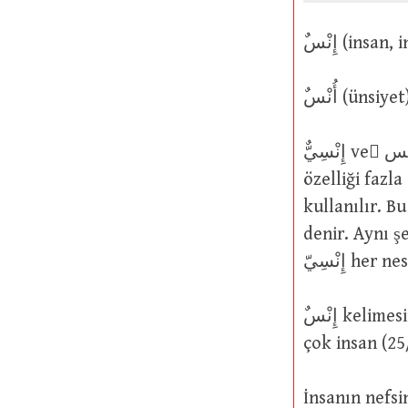
ٌأُنْس (üns
إِنْسِيٌّ ve ٌإِنْس : İnsanlık türüne mensûp olan demektir. Bu kelime, ünsiyet
özelliği fazla
kullanılır. Bu ned
denir. Aynı şekilde o
إِنْسِيّ 
çok insan (25