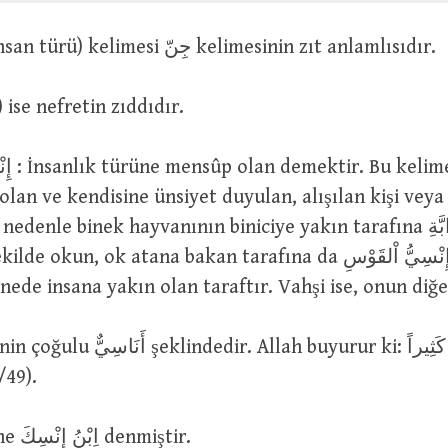
ٌإِنْس (insan, insan türü) kelimesi جِنّ kelimesinin zıt anlamlısıdır.
iyet) ise nefretin zıddıdır.
 olan ve kendisine ünsiyet duyulan, alışılan kişi veya 
enle binek hayvanının biniciye yakın tarafına إِنْسِيُّ الدَّابَّةِ
kun, ok atana bakan tarafına da إِنْسِيُّ اْلقَوْسِ adı verilir.
her nesnede insana yakın olan taraftır. Vahşi ise, onun diğ
/49).
İnsanın nefsine اِبْنُ إِنْسِكَ denmiştir.