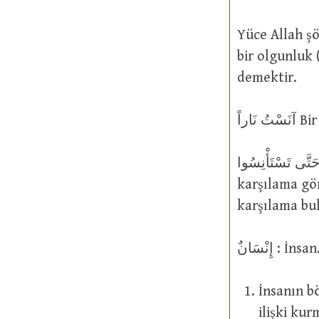
Yüce Allah şöyle buyurmuştur: رُشْداً
bir olgunluk 
demektir.
ْرَ بُيُوتِكُمْ حَتَّى تَسْتَأْنِسُوا
karşılama görmeden g
karşılama bu
ٌإِنْسَان :
İnsanın bö
ilişki ku