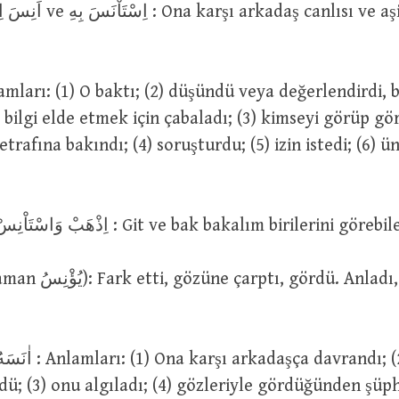
bilgi elde etmek için çabaladı; (3) kimseyi görüp g
trafına bakındı; (4) soruşturdu; (5) izin istedi; (6) ün
اِذْهَبْ وَاسْتَاْنِسْ هَلْ تَرَى اَحَدًا : Git ve bak bakalım birilerin
dü; (3) onu algıladı; (4) gözleriyle gördüğünden şüp