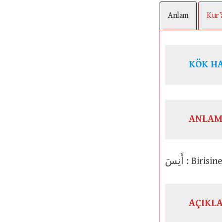
Anlam
Kur’
KÖK H
ANLAM
أَنِسَ : B
AÇIKL