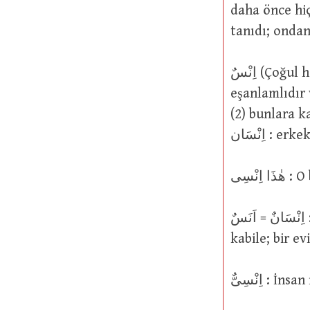
daha önce hiç
tanıdı; ondan
اِنْسٌ (Çoğul hali اَنَسٌ ve اَنَاسِىٌّ ve اٰنَاسٌ ve اُنَاسٌ) (Bu kelime ile نَاسٌ sözcüğü
eşanlamlıdır ve نَاسٌ öncekinin kısaltmasıdır): (1) Güzide arkada
(2) bunlara karşı: جِنٌّ aynı zamanda اَنَسٌ ve اِنْسَانٌ adem
اِنْسَان 
نْسِى
اِنْسَانٌ = اَنَسٌ : Birçok adam; birçok yandaş erkekten oluşan bir grup; kalan bir
kabile; bir ev
اِنْسِىٌّ :