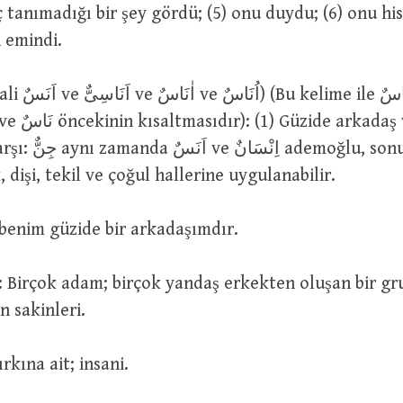
 tanımadığı bir şey gördü; (5) onu duydu; (6) onu his
 emindi.
ş veya yoldaş;
oğlu, sonuncu, örn.:
: erkek, dişi, tekil ve çoğul hallerine uygulanabilir.
هٰذَا اِ : O benim güzide bir arkadaşımdır.
in sakinleri.
 İnsan ırkına ait; insani.