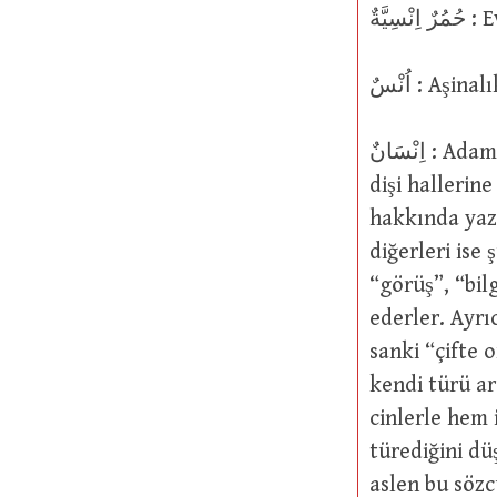
يَّةٌ
اُنْسٌ : A
اِنْسَانٌ : Adam; ademoğlu: Hem tekil hem de çoğul halde kullanılıp erkek ve
dişi hallerine uygulanır. (çoğu
hakkında yazarla
diğerleri ise şu sözcükten: اِينَاسٌ gel
“görüş”, “bil
ederler. Ayrıca اِنْسَانِ şeklinin bunun için kullanıldığı da öne sürül
sanki “çifte o
kendi türü arasında bir işbir
cinlerle hem 
türediğini düşünür: اَلنَّوْسُ ve bu “devinim”i işaret e
aslen bu sözcük: اِنْسِيَانٌ olduğunu ve bu sözcükten