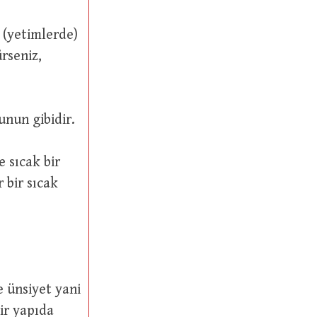
ürseniz,
indeki آنَسْتُ kelimesi de bunun gibidir.
e ünsiyet yani
ir yapıda