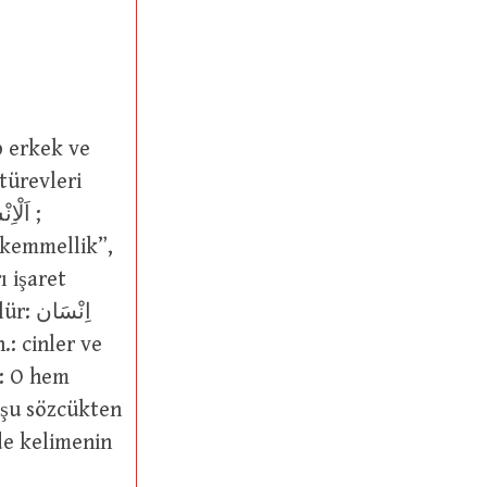
ı işaret
.: cinler ve
n şu sözcükten