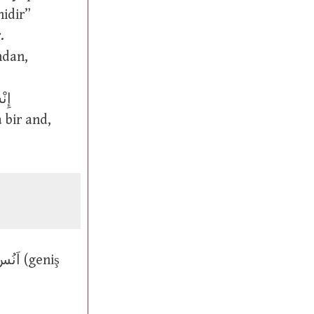
nidir”
.
ndan,
 bir and,