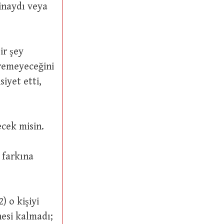
öremeyeceğini
siyet etti,
i görebilecek misin.
hesi kalmadı;