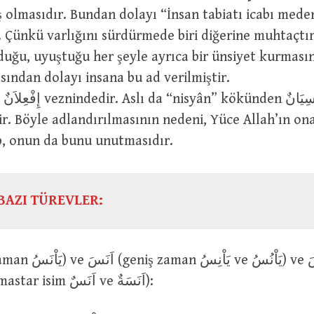
ş olmasıdır. Bundan dolayı “İnsan tabiatı icabı mede
. Çünkü varlığını sürdürmede biri diğerine muhtaçtır
duğu, uyuştuğu her şeyle ayrıca bir ünsiyet kurması
ından dolayı insana bu ad verilmiştir.
إِنْ
ir. Böyle adlandırılmasının nedeni, Yüce Allah’ın ona
p, onun da bunu unutmasıdır.
BAZI TÜREVLER:
zaman يَاْنُسُ mastar isim اَنَسٌ ve اَنَسَةٌ):