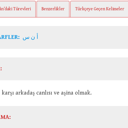
ân’daki Türevleri
Benzerlikler
Türkçeye Geçen Kelimeler
ARFLER:
أ ن س
:
irisine karşı arkadaş canlısı ve aşina olmak.
AMA: