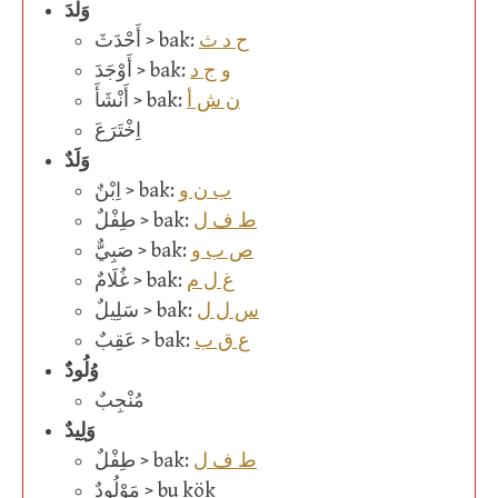
وَلَّدَ
ح د ث
أَحْدَثَ > bak:
و ج د
أَوْجَدَ > bak:
ن ش أ
أَنْشَأَ > bak:
اِخْتَرَعَ
وَلَدٌ
ب ن و
اِبْنٌ > bak:
ط ف ل
طِفْلٌ > bak:
ص ب و
صَبِيٌّ > bak:
غ ل م
غُلَامٌ > bak:
س ل ل
سَلِيلٌ > bak:
ع ق ب
عَقِبٌ > bak:
وُلُودٌ
مُنْجِبٌ
وَلِيدٌ
ط ف ل
طِفْلٌ > bak:
مَوْلُودٌ > bu kök