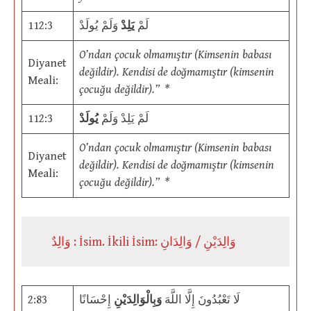
112:3
وَلَمْ يُولَدْ
يَلِدْ
لَمْ
O’ndan çocuk olmamıştır (Kimsenin babası
Diyanet
değildir). Kendisi de doğmamıştır (kimsenin
Meali:
çocuğu değildir).” *
112:3
يُولَدْ
لَمْ يَلِدْ وَلَمْ
O’ndan çocuk olmamıştır (Kimsenin babası
Diyanet
değildir). Kendisi de doğmamıştır (kimsenin
Meali:
çocuğu değildir).” *
وَالِدٌ : İsim. İkili İsim: وَالِدَيْنِ / وَالِدَانِ
2:83
إِحْسَانًا
وَبِالْوَالِدَيْنِ
لَا تَعْبُدُونَ إِلَّا اللَّهَ