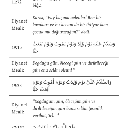
11:72
شَيْخًا
Karısı, “Vay başıma gelenler! Ben bir
Diyanet
kocakarı ve bu kocam da bir ihtiyar iken
Meali:
çocuk mu doğuracağım?” dedi.
وَسَلَامٌ عَلَيْهِ يَوْمَ
وُلِدَ
وَيَوْمَ يَمُوتُ وَيَوْمَ يُبْعَثُ
19:15
حَيًّا
Diyanet
Doğduğu gün, öleceği gün ve diriltileceği
Meali:
gün ona selâm olsun! *
وَالسَّلَامُ عَلَيَّ يَوْمَ
وُلِدْتُ
وَيَوْمَ أَمُوتُ وَيَوْمَ
19:33
أُبْعَثُ حَيًّا
“Doğduğum gün, öleceğim gün ve
Diyanet
diriltileceğim gün bana selâm (esenlik
Meali:
verilmiştir).” *
37:152
اللَّهُ وَإِنَّهُمْ لَكَاذِبُونَ
وَلَدَ