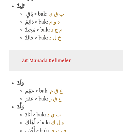
تَلِيدٌ
ب ق ي
بَاقٍ > bak:
د و م
دَائِمٌ > bak:
م ج د
مَجِيدٌ > bak:
خ ل د
خَالِدٌ > bak:
Zıt Manada Kelimeler
وَلَدَ
ع ق م
عَقِمَ > bak:
ع ق ر
عَقَرَ > bak:
وَلَّدَ
ب ي د
أَبَادَ > bak:
ه ل ك
أَهْلَكَ > bak:
ف ن ي
أَفْنَى > bak: