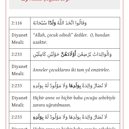
2:116
سُبْحَانَهُ
وَلَدًا
وَقَالُوا اتَّخَذَ اللَّهُ
Diyanet
“Allah, çocuk edindi” dediler. O, bundan
Meali:
uzaktır.
2:233
حَوْلَيْنِ كَامِلَيْنِ
أَوْلَادَهُنَّ
وَالْوَالِدَاتُ يُرْضِعْنَ
Diyanet
Anneler çocuklarını iki tam yıl emzirirler.
Meali:
2:233
وَلَا مَوْلُودٌ لَهُ بِوَلَدِهِ
بِوَلَدِهَا
لَا تُضَارَّ وَالِدَةٌ
Diyanet
Hiçbir anne ve hiçbir baba çocuğu sebebiyle
Meali:
zarara uğratılmasın.
2:233
بِوَلَدِهِ
لَا تُضَارَّ وَالِدَةٌ بِوَلَدِهَا وَلَا مَوْلُودٌ لَهُ