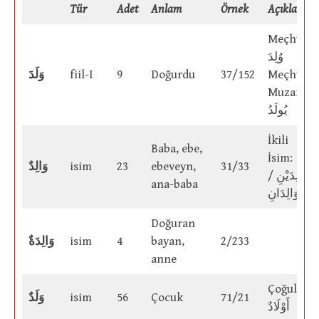
Tür
Adet
Anlam
Örnek
Açıklama
Meçhulü:
وُلِدَ
وَلَدَ
fiil-I
9
Doğurdu
37/152
Meçhul
Muzari:
يُولَدُ
İkili
Baba, ebe,
İsim:
وَالِدٌ
isim
23
ebeveyn,
31/33
وَالِدَيْنِ /
ana-baba
وَالِدَانِ
Doğuran
وَالِدَةٌ
isim
4
bayan,
2/233
anne
Çoğulu:
وَلَدٌ
isim
56
Çocuk
71/21
أَوْلَادٌ