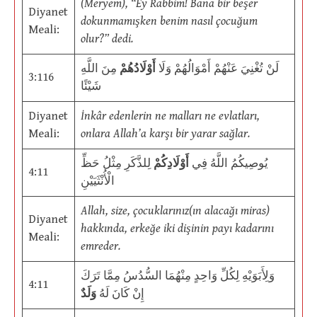
(Meryem), “Ey Rabbim! Bana bir beşer
Diyanet
dokunmamışken benim nasıl çocuğum
Meali:
olur?” dedi.
لَنْ تُغْنِيَ عَنْهُمْ أَمْوَالُهُمْ وَلَا
أَوْلَادُهُمْ
مِنَ اللَّهِ
3:116
شَيْئًا
Diyanet
İnkâr edenlerin ne malları ne evlatları,
Meali:
onlara Allah’a karşı bir yarar sağlar.
يُوصِيكُمُ اللَّهُ فِي
أَوْلَادِكُمْ
لِلذَّكَرِ مِثْلُ حَظِّ
4:11
الْأُنْثَيَيْنِ
Allah, size, çocuklarınız(ın alacağı miras)
Diyanet
hakkında, erkeğe iki dişinin payı kadarını
Meali:
emreder.
وَلِأَبَوَيْهِ لِكُلِّ وَاحِدٍ مِنْهُمَا السُّدُسُ مِمَّا تَرَكَ
4:11
إِنْ كَانَ لَهُ
وَلَدٌ