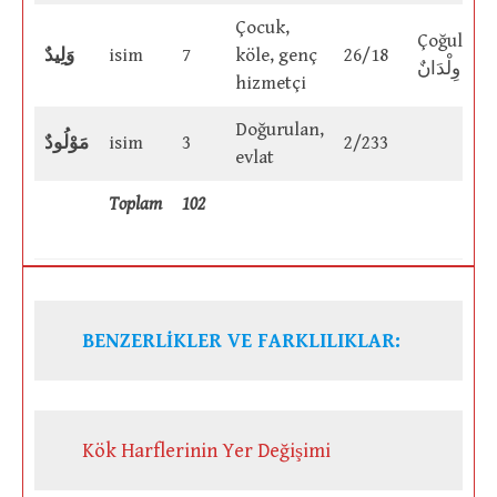
Çocuk,
Çoğulu:
وَلِيدٌ
isim
7
köle, genç
26/18
وِلْدَانٌ
hizmetçi
Doğurulan,
مَوْلُودٌ
isim
3
2/233
evlat
Toplam
102
BENZERLİKLER VE FARKLILIKLAR:
Kök Harflerinin Yer Değişimi