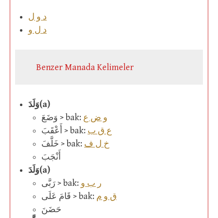
د و ل
د ل و
Benzer Manada Kelimeler
وَلَدَ
(a)
و ض ع
وَضَعَ > bak:
ع ق ب
أَعْقَبَ > bak:
خ ل ف
خَلَّفَ > bak:
أَنْجَبَ
وَلَدَ
(a)
ر ب و
رَبَّى > bak:
ق و م
قَامَ عَلَى > bak:
حَضَنَ