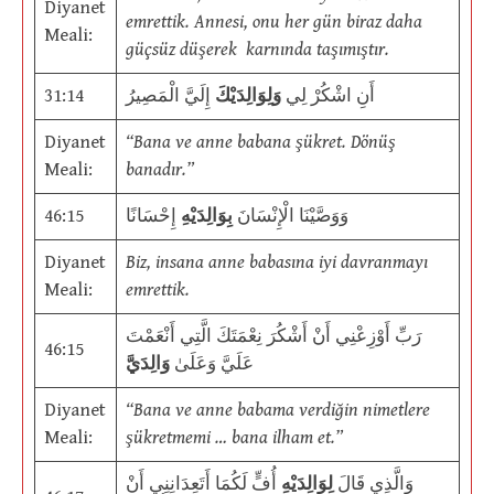
Diyanet
emrettik. Annesi, onu her gün biraz daha
Meali:
güçsüz düşerek karnında taşımıştır.
31:14
إِلَيَّ الْمَصِيرُ
وَلِوَالِدَيْكَ
أَنِ اشْكُرْ لِي
Diyanet
“Bana ve anne babana şükret. Dönüş
Meali:
banadır.”
46:15
إِحْسَانًا
بِوَالِدَيْهِ
وَوَصَّيْنَا الْإِنْسَانَ
Diyanet
Biz, insana anne babasına iyi davranmayı
Meali:
emrettik.
رَبِّ أَوْزِعْنِي أَنْ أَشْكُرَ نِعْمَتَكَ الَّتِي أَنْعَمْتَ
46:15
عَلَيَّ وَعَلَىٰ
وَالِدَيَّ
Diyanet
“Bana ve anne babama verdiğin nimetlere
Meali:
şükretmemi … bana ilham et.”
وَالَّذِي قَالَ
لِوَالِدَيْهِ
أُفٍّ لَكُمَا أَتَعِدَانِنِي أَنْ