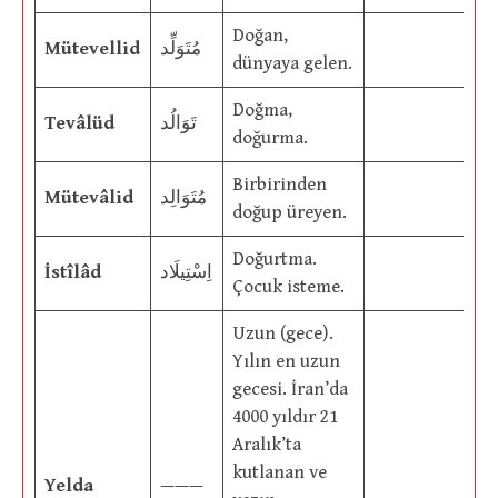
Doğan,
Mütevellid
مُتَوَلِّد
dünyaya gelen.
Doğma,
Tevâlüd
تَوَالُد
doğurma.
Birbirinden
Mütevâlid
مُتَوَالِد
doğup üreyen.
Doğurtma.
İstîlâd
اِسْتِيلَاد
Çocuk isteme.
Uzun (gece).
Yılın en uzun
gecesi. İran’da
4000 yıldır 21
Aralık’ta
kutlanan ve
Yelda
———