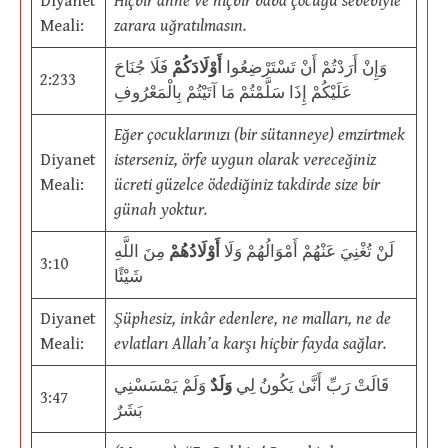
Diyanet
Hiçbir anne ve hiçbir baba çocuğu sebebiyle
Meali:
zarara uğratılmasın.
وَإِنْ أَرَدْتُمْ أَنْ تَسْتَرْضِعُوا
أَوْلَادَكُمْ
فَلَا جُنَاحَ
2:233
عَلَيْكُمْ إِذَا سَلَّمْتُمْ مَا آتَيْتُمْ بِالْمَعْرُوفِ
Eğer çocuklarınızı (bir sütanneye) emzirtmek
Diyanet
isterseniz, örfe uygun olarak vereceğiniz
Meali:
ücreti güzelce ödediğiniz takdirde size bir
günah yoktur.
لَنْ تُغْنِيَ عَنْهُمْ أَمْوَالُهُمْ وَلَا
أَوْلَادُهُمْ
مِنَ اللَّهِ
3:10
شَيْئًا
Diyanet
Şüphesiz, inkâr edenlere, ne malları, ne de
Meali:
evlatları Allah’a karşı hiçbir fayda sağlar.
قَالَتْ رَبِّ أَنَّىٰ يَكُونُ لِي
وَلَدٌ
وَلَمْ يَمْسَسْنِي
3:47
بَشَرٌ