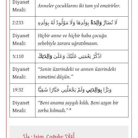
Diyanet
Anneler çocuklarını iki tam yıl emzirirler.
Meali:
2:233
بِوَلَدِهَا وَلَا مَوْلُودٌ لَهُ بِوَلَدِهِ
وَالِدَةٌ
لَا تُضَارَّ
Diyanet
Hiçbir anne ve hiçbir baba çocuğu
Meali:
sebebiyle zarara uğratılmasın.
5:110
وَالِدَتِكَ
اذْكُرْ نِعْمَتِي عَلَيْكَ وَعَلَىٰ
Diyanet
“Senin üzerindeki ve annen üzerindeki
Meali:
nimetimi düşün.”
19:32
وَلَمْ يَجْعَلْنِي جَبَّارًا شَقِيًّا
بِوَالِدَتِي
وَبَرًّا
Diyanet
“Beni anama saygılı kıldı. Beni azgın bir
Meali:
zorba kılmadı.” *
وَلَدٌ : İsim. Çoğulu: أَوْلَادٌ