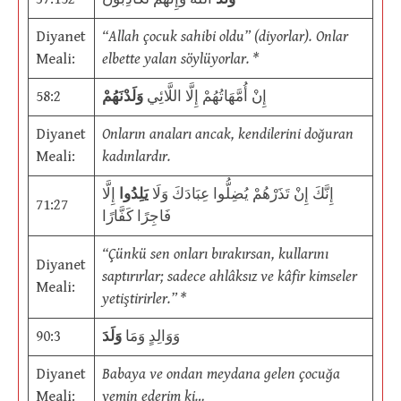
Diyanet
“Allah çocuk sahibi oldu” (diyorlar). Onlar
Meali:
elbette yalan söylüyorlar. *
58:2
وَلَدْنَهُمْ
إِنْ أُمَّهَاتُهُمْ إِلَّا اللَّائِي
Diyanet
Onların anaları ancak, kendilerini doğuran
Meali:
kadınlardır.
إِنَّكَ إِنْ تَذَرْهُمْ يُضِلُّوا عِبَادَكَ وَلَا
يَلِدُوا
إِلَّا
71:27
فَاجِرًا كَفَّارًا
“Çünkü sen onları bırakırsan, kullarını
Diyanet
saptırırlar; sadece ahlâksız ve kâfir kimseler
Meali:
yetiştirirler.” *
90:3
وَلَدَ
وَوَالِدٍ وَمَا
Diyanet
Babaya ve ondan meydana gelen çocuğa
Meali:
yemin ederim ki…