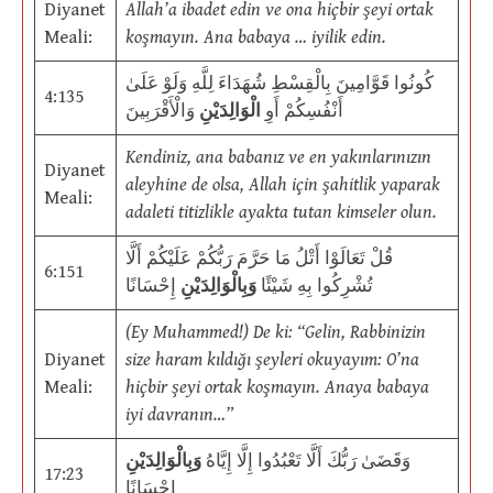
Diyanet
Allah’a ibadet edin ve ona hiçbir şeyi ortak
Meali:
koşmayın. Ana babaya … iyilik edin.
كُونُوا قَوَّامِينَ بِالْقِسْطِ شُهَدَاءَ لِلَّهِ وَلَوْ عَلَىٰ
4:135
أَنْفُسِكُمْ أَوِ
الْوَالِدَيْنِ
وَالْأَقْرَبِينَ
Kendiniz, ana babanız ve en yakınlarınızın
Diyanet
aleyhine de olsa, Allah için şahitlik yaparak
Meali:
adaleti titizlikle ayakta tutan kimseler olun.
قُلْ تَعَالَوْا أَتْلُ مَا حَرَّمَ رَبُّكُمْ عَلَيْكُمْ أَلَّا
6:151
تُشْرِكُوا بِهِ شَيْئًا
وَبِالْوَالِدَيْنِ
إِحْسَانًا
(Ey Muhammed!) De ki: “Gelin, Rabbinizin
Diyanet
size haram kıldığı şeyleri okuyayım: O’na
Meali:
hiçbir şeyi ortak koşmayın. Anaya babaya
iyi davranın…”
وَقَضَىٰ رَبُّكَ أَلَّا تَعْبُدُوا إِلَّا إِيَّاهُ
وَبِالْوَالِدَيْنِ
17:23
إِحْسَانًا