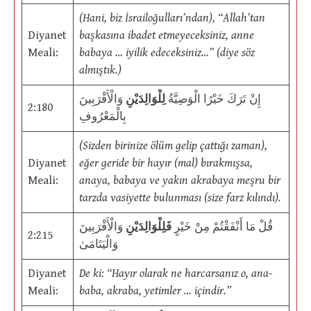
(Hani, biz İsrailoğulları’ndan), “Allah’tan
Diyanet
başkasına ibadet etmeyeceksiniz, anne
Meali:
babaya … iyilik edeceksiniz…” (diye söz
almıştık.)
إِنْ تَرَكَ خَيْرًا الْوَصِيَّةُ
لِلْوَالِدَيْنِ
وَالْأَقْرَبِينَ
2:180
بِالْمَعْرُوفِ
(Sizden birinize ölüm gelip çattığı zaman),
Diyanet
eğer geride bir hayır (mal) bırakmışsa,
Meali:
anaya, babaya ve yakın akrabaya meşru bir
tarzda vasiyette bulunması (size farz kılındı).
قُلْ مَا أَنْفَقْتُمْ مِنْ خَيْرٍ
فَلِلْوَالِدَيْنِ
وَالْأَقْرَبِينَ
2:215
وَالْيَتَامَىٰ
Diyanet
De ki: “Hayır olarak ne harcarsanız o, ana-
Meali:
baba, akraba, yetimler … içindir.”