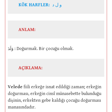
KÖK HARFLER:
و ل د
ANLAM:
وَلَدَ : Doğurmak. Bir çocuğu olmak.
AÇIKLAMA:
Velede
fiili erkeğe isnat edildiği zaman; erkeğin
doğurması, erkeğin cinsî münasebette bulunduğu
dişinin, erkekten gebe kaldığı çocuğu doğurması
manasındadır.