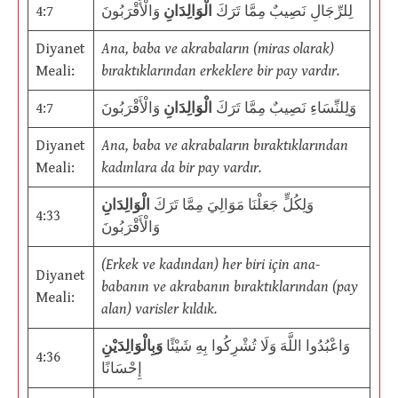
4:7
وَالْأَقْرَبُونَ
الْوَالِدَانِ
لِلرِّجَالِ نَصِيبٌ مِمَّا تَرَكَ
Diyanet
Ana, baba ve akrabaların (miras olarak)
Meali:
bıraktıklarından erkeklere bir pay vardır.
4:7
وَالْأَقْرَبُونَ
الْوَالِدَانِ
وَلِلنِّسَاءِ نَصِيبٌ مِمَّا تَرَكَ
Diyanet
Ana, baba ve akrabaların bıraktıklarından
Meali:
kadınlara da bir pay vardır.
وَلِكُلٍّ جَعَلْنَا مَوَالِيَ مِمَّا تَرَكَ
الْوَالِدَانِ
4:33
وَالْأَقْرَبُونَ
(Erkek ve kadından) her biri için ana-
Diyanet
babanın ve akrabanın bıraktıklarından (pay
Meali:
alan) varisler kıldık.
وَاعْبُدُوا اللَّهَ وَلَا تُشْرِكُوا بِهِ شَيْئًا
وَبِالْوَالِدَيْنِ
4:36
إِحْسَانًا