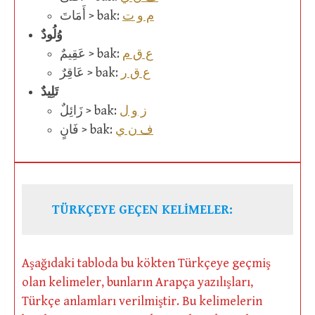
م و ت
أَمَاتَ > bak:
وُلُودٌ
ع ق م
عَقِيمٌ > bak:
ع ق ر
عَاقِرٌ > bak:
تَلِيدٌ
ز و ل
زَائِلٌ > bak:
ف ن ي
فَانٍ > bak:
TÜRKÇEYE GEÇEN KELİMELER:
Aşağıdaki tabloda bu kökten Türkçeye geçmiş
olan kelimeler, bunların Arapça yazılışları,
Türkçe anlamları verilmiştir. Bu kelimelerin