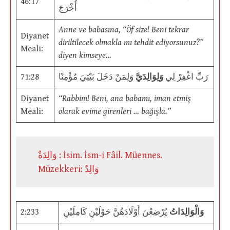
46:17
أُخْرَجَ
Anne ve babasına, “Öf size! Beni tekrar
Diyanet
diriltilecek olmakla mı tehdit ediyorsunuz?”
Meali:
diyen kimseye…
71:28
وَلِمَنْ دَخَلَ بَيْتِيَ مُؤْمِنًا
وَلِوَالِدَيَّ
رَبِّ اغْفِرْ لِي
Diyanet
“Rabbim! Beni, ana babamı, iman etmiş
Meali:
olarak evime girenleri … bağışla.”
وَالِدَةٌ : İsim. İsm-i Fâil. Müennes.
Müzekkeri: وَالِدٌ
2:233
يُرْضِعْنَ أَوْلَادَهُنَّ حَوْلَيْنِ كَامِلَيْنِ
وَالْوَالِدَاتُ