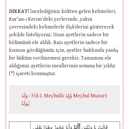
DİKKAT!
İncelediğimiz kökten gelen kelimeleri,
Kur’an-ı Kerim’deki yerlerinde, yakın
çevresindeki kelimelerle ilişkilerini gösterecek
şekilde listeliyoruz. Uzun ayetlerin sadece bir
bölümünü ele aldık. Bazı ayetlerin sadece bir
kısmını gördüğümüz için, ayetler hakkında yanlış
bir hüküm verilmemesi gerekir. Tamamını ele
aldığımız ayetlerin meallerinin sonuna bir yıldız
(*) işareti konmuştur.
وَلَدَ : Fiil-I. Meçhulü: وُلِدَ Meçhul Muzari:
يُولَدُ
قَالَتْ يَا وَيْلَتَىٰ
أَأَلِدُ
وَأَنَا عَجُوزٌ وَهَٰذَا بَعْلِي