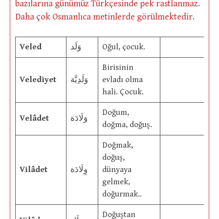
bazılarına günümüz Türkçesinde pek rastlanmaz.
Daha çok Osmanlıca metinlerde görülmektedir.
Veled
وَلَد
Oğul, çocuk.
Birisinin
Velediyet
وَلَدِيَّة
evladı olma
hali. Çocuk.
Doğum,
Velâdet
وَلَادَة
doğma, doğuş.
Doğmak,
doğuş,
Vilâdet
وِلَادَة
dünyaya
gelmek,
doğurmak..
Doğuştan