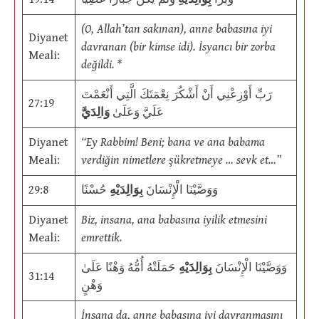
(O, Allah’tan sakınan), anne babasına iyi
Diyanet
davranan (bir kimse idi). İsyancı bir zorba
Meali:
değildi. *
رَبِّ أَوْزِعْنِي أَنْ أَشْكُرَ نِعْمَتَكَ الَّتِي أَنْعَمْتَ
27:19
عَلَيَّ وَعَلَىٰ
وَالِدَيَّ
Diyanet
“Ey Rabbim! Beni; bana ve ana babama
Meali:
verdiğin nimetlere şükretmeye … sevk et…”
29:8
حُسْنًا
بِوَالِدَيْهِ
وَوَصَّيْنَا الْإِنْسَانَ
Diyanet
Biz, insana, ana babasına iyilik etmesini
Meali:
emrettik.
وَوَصَّيْنَا الْإِنْسَانَ
بِوَالِدَيْهِ
حَمَلَتْهُ أُمُّهُ وَهْنًا عَلَىٰ
31:14
وَهْنٍ
İnsana da, anne babasına iyi davranmasını