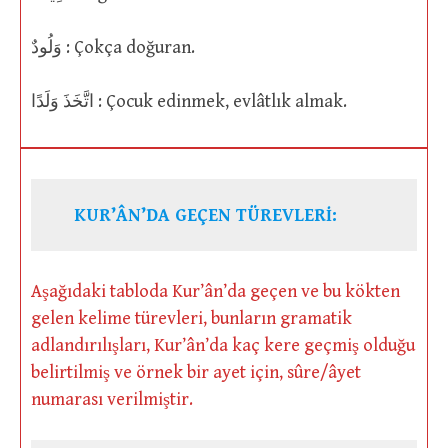
وَلُودٌ : Çokça doğuran.
اتَّخَذَ وَلَدًا : Çocuk edinmek, evlâtlık almak.
KUR’ÂN’DA GEÇEN TÜREVLERİ:
Aşağıdaki tabloda Kur’ân’da geçen ve bu kökten
gelen kelime türevleri, bunların gramatik
adlandırılışları, Kur’ân’da kaç kere geçmiş olduğu
belirtilmiş ve örnek bir ayet için, sûre/âyet
numarası verilmiştir.