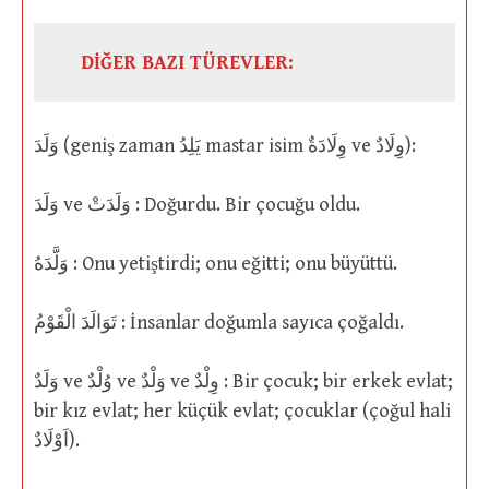
DİĞER BAZI TÜREVLER:
وَلَدَ (geniş zaman يَلِدُ mastar isim وِلَادَةٌ ve وِلَادٌ):
وَلَدَ ve وَلَدَتْ : Doğurdu. Bir çocuğu oldu.
وَلَّدَهُ : Onu yetiştirdi; onu eğitti; onu büyüttü.
تَوَالَدَ الْقَوْمُ : İnsanlar doğumla sayıca çoğaldı.
وَلَدٌ ve وُلْدٌ ve وَلْدٌ ve وِلْدٌ : Bir çocuk; bir erkek evlat;
bir kız evlat; her küçük evlat; çocuklar (çoğul hali
اَوْلَادٌ).