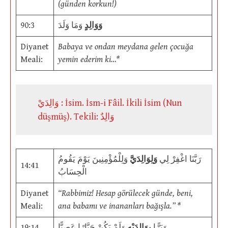
(günden korkun!)
90:3
وَمَا وَلَدَ
وَوَالِدٍ
Diyanet
Babaya ve ondan meydana gelen çocuğa
Meali:
yemin ederim ki…*
وَالِدَيْ : İsim. İsm-i Fâil. İkili İsim (Nun
düşmüş). Tekili: وَالِدٌ
رَبَّنَا اغْفِرْ لِي
وَلِوَالِدَيَّ
وَلِلْمُؤْمِنِينَ يَوْمَ يَقُومُ
14:41
الْحِسَابُ
Diyanet
“Rabbimiz! Hesap görülecek günde, beni,
Meali:
ana babamı ve inananları bağışla.” *
19:14
وَلَمْ يَكُنْ جَبَّارًا عَصِيًّا
بِوَالِدَيْهِ
وَبَرًّا