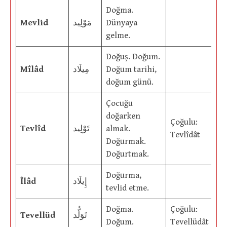
Doğma.
Mevlid
مَوْلِيد
Dünyaya
gelme.
Doğuş. Doğum.
Mîlâd
مِيلَاد
Doğum tarihi,
doğum günü.
Çocuğu
doğarken
Çoğulu:
Tevlîd
تَوْلِيد
almak.
Tevlîdât
Doğurmak.
Doğurtmak.
Doğurma,
Îlâd
إِيلَاد
tevlid etme.
Doğma.
Çoğulu:
Tevellüd
تَوَلُّد
Doğum.
Tevellüdât