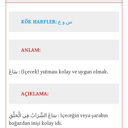
KÖK HARFLER:
س و غ
ANLAM:
سَاغَ : (İçecek) yutması kolay ve uygun olmak.
AÇIKLAMA:
سَاغَ الشَّرَابُ فِي الْحَلْقِ : İçeceğin veya şarabın
boğazdan inişi kolay idi.