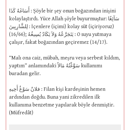
أَسَاغَهُ كَذَا : Şöyle bir şey onun boğazından inişini
kolaylaştırdı. Yüce Allah şöyle buyurmuştur: سَآئِغًا
لِلشَّارِبِينَ : İçenlere (içimi) kolay süt (içiriyoruz)
(16/66); يَتَجَرَّعُهُ وَلاَ يَكَادُ يُسِيغُهُ : O suyu yutmaya
çalışır, fakat boğazından geçiremez (14/17).
“Malı ona caiz, mübah, meşru veya serbest kıldım,
yaptım” anlamındaki سَوَّغْتُهُ مَالاً kullanımı
buradan gelir.
فلانٌ سَوْغُ أَخِيهِ : Filan kişi kardeşinin hemen
ardından doğdu. Buna yani zikredilen ilk
kullanıma benzetme yapılarak böyle denmiştir.
(Müfredât)