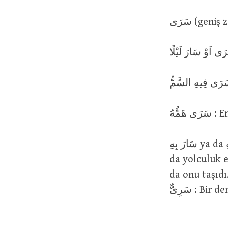
َمُّهُ
سَارَ بِهِ ya da سَرَى بِهِ ya da اَسْرَى بِهِ : Geceleyin veya gece vakti onu seyahat ya
da yolculuk e
da onu taşıdı
سَرِىٌّ :