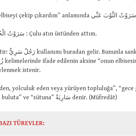
سَرَوْتُ الْجُلَّ عنِ الْفَرَسِ : Çulu atın üstünden attım.
ki, مُتَدَثِّرٌ ve
ylenmek istenir.
iden, yolculuk eden veya yürüyen topluluğa”, “gece
giden (تَسْرِي) buluta” ve “sütuna” سَارِيَةٌ denir. (Müfredât)
BAZI TÜREVLER: