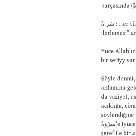
سَرَاةٌ : Her türlü şeyin en üst kısmı. “Güneşin biraz yükselerek günün
Yüce Allah’ın şu sözüne gelince: ِيًّا
Şöyle denmiştir: Bilakis bu سَرِىٌّ k
anlamına gelen سَرْو kelimesinden gelir. Mesela “Yüce veya yükse
da vaziyet, as
açıklığa, cömertliğe 
söylendiğine 
سَرْوَةٌ’e (yüce veya yüksek bir paye ya da vaziyet, asalet, saygınlık, onur veya
şeref ile bir 