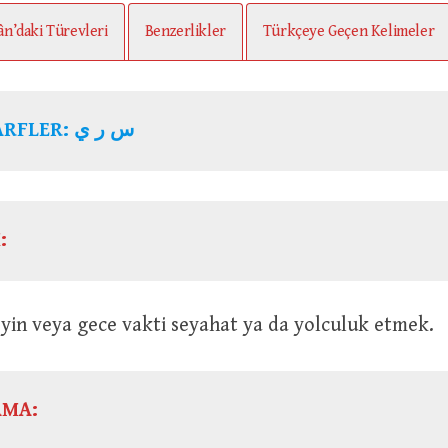
ân’daki Türevleri
Benzerlikler
Türkçeye Geçen Kelimeler
ARFLER:
س ر ي
:
Geceleyin veya gece vakti seyahat ya da yolculuk etmek.
AMA: