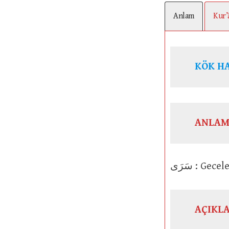
Anlam
Kur’
KÖK H
ANLAM
سَرَى : 
AÇIKL