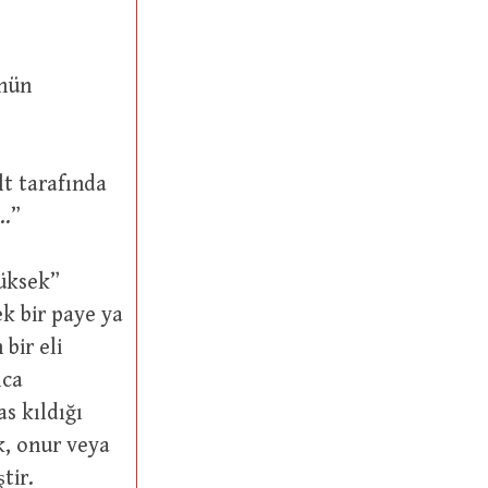
) bir nehir…”
bir eli
as kıldığı
tir.