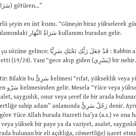
parçasında (سَرَاةٌ) götüren…”
ilerlemesi” anlamındaki سَرَاةُ النَّهَار kullanımı buradan gelir.
قَدْ جَعَلَ رَبُّكِ تَحْتَكِ سَر : Rabbin alt tarafında
bir seriyy var etti (19/24). Yani “gece akıp giden (يَسْرِي
elimesi “rıfat, yükseklik veya yüksek”
k bir paye ya
alet, saygınlık, onur veya şeref ile bir arada bulunan 
sahip adam” anlamında رَجُلٌ سَرِيٌّ denir. Ayrıca
göre Yüce Allah burada Hazreti İsa’ya (a.s.) ve ona h
arada bulunan bir eli açıklığa, cömertliğe) işaret etmiş