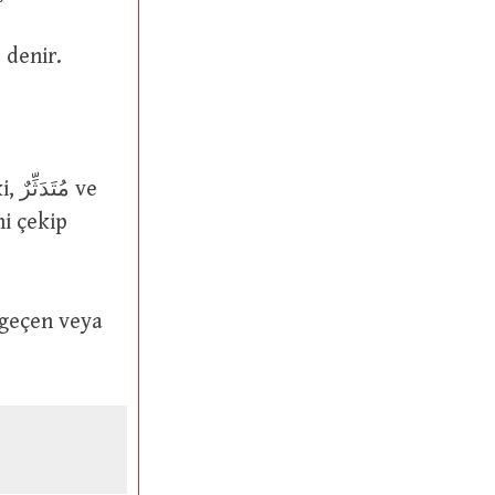
“Üzerimden elbiseyi çekip çıkardım” anlamında سَرَوْتُ الثَّوْبَ عَنِّي denir.
 geçen veya