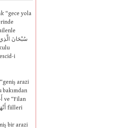
scid-i
iş bir arazi