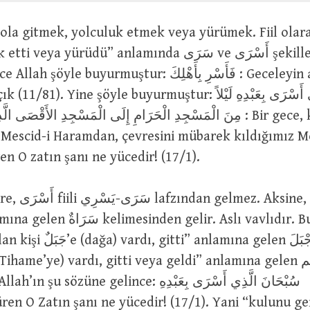
eya yürüdü” anlamında سَرَى ve أَسْرَى şekillerinde
yle buyurmuştur: فَأَسْرِ بِأَهْلِكَ : Geceleyin ailenle
. Yine şöyle buyurmuştur: سُبْحَانَ الَّذِي أَسْرَى بِعَبْدِهِ لَيْلاً
مِنَ الْمَسْجِدِ الْحَرَامِ إِلَى الْمَسْجِدِ الأَقْصَى الَ : Bir gece, kulu
escid-i Haramdan, çevresini mübarek kıldığımız Me
n O zatın şanı ne yücedir! (17/1).
ine, “geniş arazi
den gelir. Aslı vavlıdır. Bu bakımdan
sözüne gelince: سُبْحَانَ الَّذِي أَسْرَى بِعَبْدِهِ
ren O Zatın şanı ne yücedir! (17/1). Yani “kulunu gen