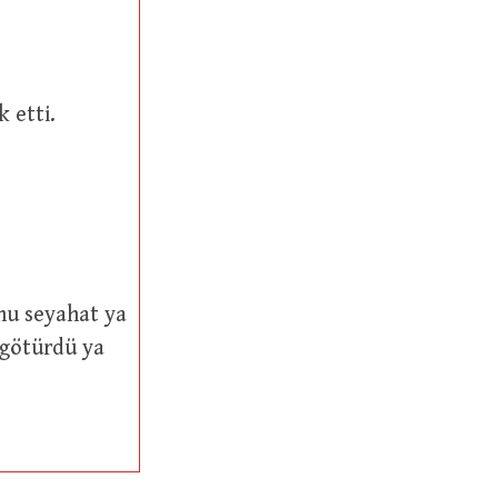
luk etti.
 götürdü ya