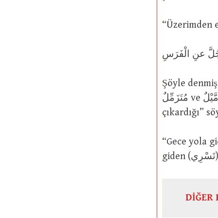
Şöyle denmiştir: رَجُلٌ سَرِيٌّ kullanımı buradan gelir. Bununla san
مُتَزَمِّلٌ ve زُمَّيْلٌ kelimelerinde ifade edilenin aksine “onun elbisesini çekip
çıkardığı” sö
“Gece yola g
DİĞER 