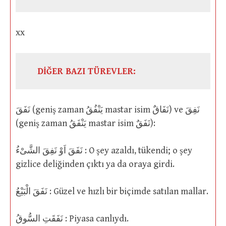
xx
DİĞER BAZI TÜREVLER:
نَفَقَ (geniş zaman يَنْفُقُ mastar isim نَفَاقٌ) ve نَفِقَ
(geniş zaman يَنْفَقُ mastar isim نَفَقٌ):
نَفَقَ اَوْ نَفِقَ الشَّىْءُ : O şey azaldı, tükendi; o şey
gizlice deliğinden çıktı ya da oraya girdi.
نَفَقَ الْبَيْعُ : Güzel ve hızlı bir biçimde satılan mallar.
نَفَقَتِ السُّوقُ : Piyasa canlıydı.