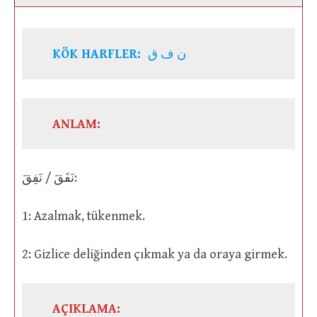
KÖK HARFLER:
ن ف ق
ANLAM:
نَفَقَ / نَفِقَ:
1: Azalmak, tükenmek.
2: Gizlice deliğinden çıkmak ya da oraya girmek.
AÇIKLAMA: