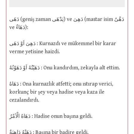
دَهَى (geniş zaman يَدْهَى) ve دَهِىَ (mastar isim دَهْىٌ
ve دَهَاءٌ):
دَهِىَ اَوْ دَهَى : Kurnazdı ve mükemmel bir karar
verme yetisine haizdi.
دَهَيْتُهُ اَوْ دَهَوْتُهُ : Onu kandırdım, zekayla alt ettim.
دَهَاهُ : Ona kurnazlık atfetti; onu ıstırap verici,
korkunç bir şey veya hadise veya kaza ile
cezalandırdı.
دَهَاهُ الْاَمْرُ : Hadise onun başına geldi.
دَهَتْهُ دَاهِيَةٌ : Başına bir badire geldi.