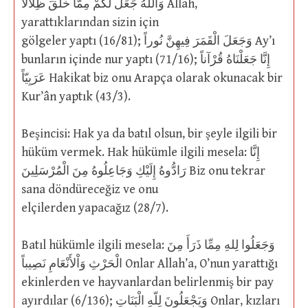
وَاللّهُ جَعَلَ لَكُمْ مِمَّا خَلَقَ ظِلاَلاً Allah,
yarattıklarından sizin için
gölgeler yaptı (16/81); وَجَعَلَ الْقَمَرَ فِيهِنَّ نُوراً Ay’ı
bunların içinde nur yaptı (71/16); إِنَّا جَعَلْنَاهُ قُرْآناً
عَرَبِيّاً Hakikat biz onu Arapça olarak okunacak bir
Kur’ân yaptık (43/3).
Beşincisi: Hak ya da batıl olsun, bir şeyle ilgili bir
hüküm vermek. Hak hükümle ilgili mesela: إِنَّا
رَادُّوهُ إِلَيْكِ وَجَاعِلُوهُ مِنَ الْمُرْسَلِينَ Biz onu tekrar
sana döndüreceğiz ve onu
elçilerden yapacağız (28/7).
Batıl hükümle ilgili mesela: وَجَعَلُوا لِلهِ مِمِّا ذَرَأَ مِنَ
الْحَرْثِ وَاْلأَنْعَامِ نَصِيباً Onlar Allah’a, O’nun yarattığı
ekinlerden ve hayvanlardan belirlenmiş bir pay
ayırdılar (6/136); وَيَجْعَلُونَ لِلّهِ الْبَنَاتِ Onlar, kızları