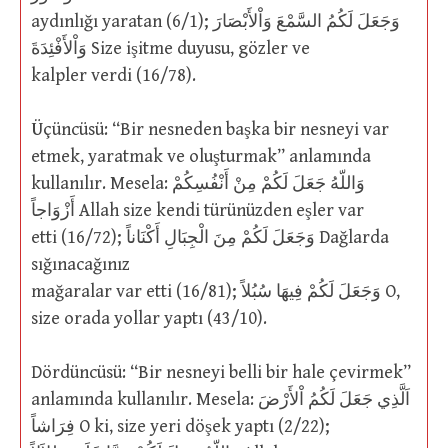
aydınlığı yaratan (6/1); وَجَعَلَ لَكُمُ السَّمْعَ وَاْلأَبْصَارَ
وَاْلأَفْئِدَةَ Size işitme duyusu, gözler ve
kalpler verdi (16/78).
Üçüncüsü: “Bir nesneden başka bir nesneyi var
etmek, yaratmak ve oluşturmak” anlamında
kullanılır. Mesela: وَاللّهُ جَعَلَ لَكُمْ مِنْ أَنْفُسِكُمْ
أَزْوَاجاً Allah size kendi türünüzden eşler var
etti (16/72); وَجَعَلَ لَكُمْ مِنَ الْجِبَالِ أَكْنَاناً Dağlarda
sığınacağınız
mağaralar var etti (16/81); وَجَعَلَ لَكُمْ فِيهَا سُبُلاً O,
size orada yollar yaptı (43/10).
Dördüncüsü: “Bir nesneyi belli bir hale çevirmek”
anlamında kullanılır. Mesela: اَلَّذِي جَعَلَ لَكُمُ اْلأَرْضَ
فِرَاشاً O ki, size yeri döşek yaptı (2/22);