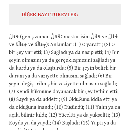
DİĞER BAZI TÜREVLER:
جَعَلَ (geniş zaman يَجْعَلُ mastar isim جَعْلٌ ve جُعْلٌ
ve جَعَالَةٌ ve جِعَالَةٌ): Anlamları: (1) O yarattı; (2) O
bir şey var etti; (3) Sağladı ya da nasip etti; (4) Bir
şeyin olmasını ya da gerçekleşmesini sağladı ya
da kurdu ya da oluşturdu; (5) Bir şeyin belirli bir
durum ya da vaziyette olmasını sağladı; (6) Bir
şeyin değiştirilmiş bir vaziyette olmasını sağladı;
(7) Kendi hükmüne dayanarak bir şey tefhim etti;
(8) Saydı ya da addetti; (9) Olduğunu iddia etti ya
da olduğuna inandı; (10) Düşündü; (11) Yalın ya da
açık, bilinir kıldı; (12) Yüceltti ya da yükseltti; (13)
Koydu ya da yaydı; (14) Başladı; (15) Yaptı ya da