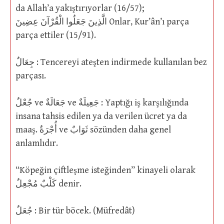
da Allah’a yakıştırıyorlar (16/57);
الَّذِينَ جَعَلُوا الْقُرْآنَ عِضِينَ Onlar, Kur’ân’ı parça
parça ettiler (15/91).
جِعَالٌ : Tencereyi ateşten indirmede kullanılan bez
parçası.
جُعْلٌ ve جَعَالَةٌ ve جَعِيلَةٌ : Yaptığı iş karşılığında
insana tahsis edilen ya da verilen ücret ya da
maaş. أُجْرَةٌ ve ثَوَابٌ sözünden daha genel
anlamlıdır.
“Köpeğin çiftleşme isteğinden” kinayeli olarak
كَلْبٌ مُجْعِلٌ denir.
جُعَلٌ : Bir tür böcek. (Müfredât)