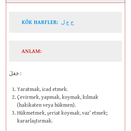
KÖK HARFLER:
ج ع ل
ANLAM:
جَعَلَ :
Yaratmak, icad etmek.
Çevirmek, yapmak, koymak, kılmak
(hakikaten veya hükmen).
Hükmetmek, şeriat koymak, vaz’ etmek;
kararlaştırmak.