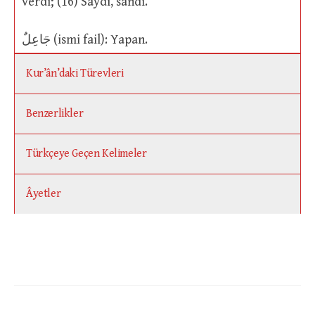
verdi; (16) Saydı, sandı.
جَاعِلٌ (ismi fail): Yapan.
Kur’ân’daki Türevleri
Benzerlikler
Türkçeye Geçen Kelimeler
Âyetler