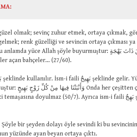
AMA:
gelmek; renk güzelliği ve sevincin ortaya çıkması ya
mda yüce Allah şöyle buyurmuştur: حَدَائِقَ ذَاتَ بَهْجَةٍ …
ler açan bahçeler… (27/60).
وَأَن Onda her çeşitten çiftler
temaşasına doyulmaz (50/7). Ayrıca ism-i faili بَهِجٌ şeklinde de
onun yüzünde ayan beyan ortaya çıktı.