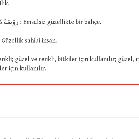
lik.
رَوْضَةٌ ذَاتُ بَهْجَةٍ غَالِبَةٍ : Emsalsiz güzellikte bir bahçe.
رَجُلٌ ذُو بَهْجَ : Güzellik sahibi insan.
er için kullanılır.