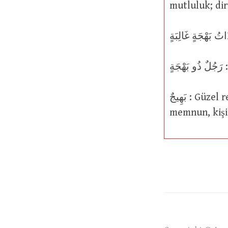
mutluluk; diri
ةٍ
بَهِيجٌ : Güzel renkli; güzel ve renkli, bitkiler için kullanılır; güzel, mutlu veya
memnun, kişil