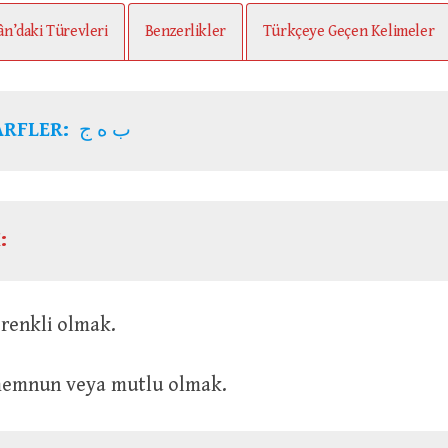
ân’daki Türevleri
Benzerlikler
Türkçeye Geçen Kelimeler
ARFLER:
ب ه ج
:
l ve renkli olmak.
eli, memnun veya mutlu olmak.