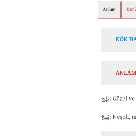
Anlam
Kur’
KÖK H
ANLAM
بَهُجَ: Güze
بَهِجَ: Neş