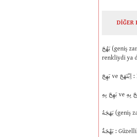
DİĞER 
بَهُجَ (geniş zaman يَبْهُجُ mastar isim بَهَاجَةٌ ve بَهْجَانٌ): O kişi veya şey güzel ve
renkliydi ya 
جَ
بَهْجَةٌ : Güzellik; bir şeyin güzelliği ve renkliliği; yüzündeki neşelilik; neşe veya