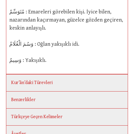
مُتَوَسِّمٌ : Emareleri görebilen kişi. İyice bilen,
nazarından kaçırmayan, güzelce gözden geçiren,
keskin anlayışlı.
وَسُمَ الْغُلَامُ : Oğlan yakışıklı idi.
وَسِيمٌ : Yakışıklı.
Kur’ân’daki Türevleri
Benzerlikler
Türkçeye Geçen Kelimeler
Âyetler