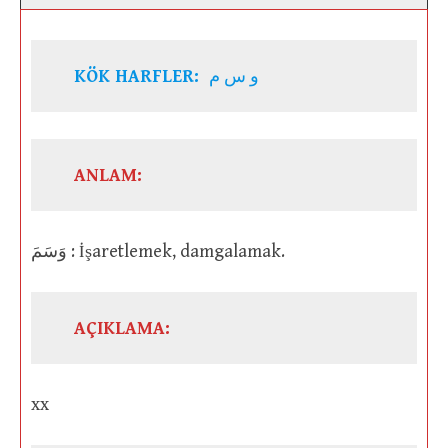
KÖK HARFLER:
و س م
ANLAM:
وَسَمَ : İşaretlemek, damgalamak.
AÇIKLAMA:
xx