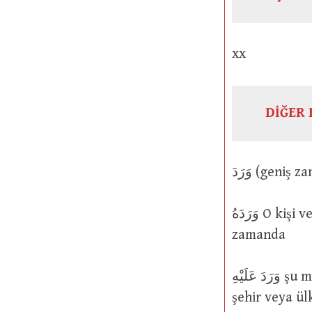
xx
DİĞER 
وَرَدَهُ O kişi veya bir deve oraya geldi ya da oraya vardı, yani suya; aynı
zamanda
وَرَدَ عَلَيْهِ şu manalara gelmektedir: içmek için suya geldi; oraya vardı (yani bir
şehir veya ül