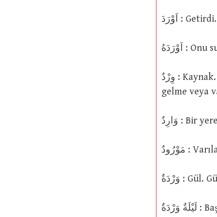
اَوْرَدَ : Getirdi.
اَوْرَدَهُ :
وِرْدٌ : Kaynak. (Sudan kana kana içmek için) su başına koşuşan topluluk. Suya
gelme veya va
وَارِدٌ : 
مَوْرُودٌ
وَرْدَةٌ : G
وَرْدَةٌ