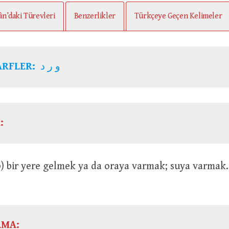
ân’daki Türevleri
Benzerlikler
Türkçeye Geçen Kelimeler
ARFLER:
و ر د
:
AMA: