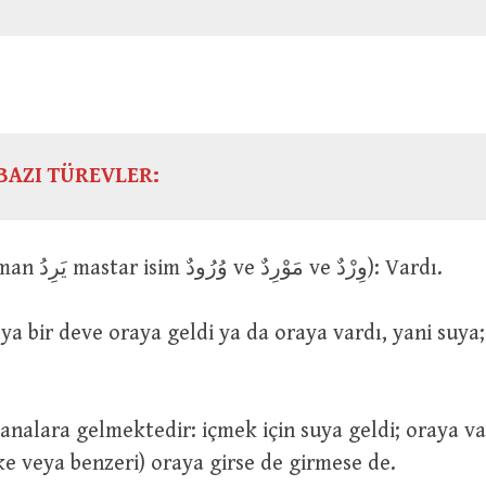
BAZI TÜREVLER:
وَرَدَ (geniş zaman يَرِدُ mastar isim وُرُودٌ ve مَوْرِدٌ ve وِرْدٌ): Vardı.
ke veya benzeri) oraya girse de girmese de.