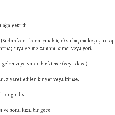
 Onu sulağa getirdi.
rma; suya gelme zamanı, sırası veya yeri.
Bir yere gelen veya varan bir kimse (veya deve).
 : Varılan, ziyaret edilen bir yer veya kimse.
ül. Gül renginde.
لَيْلَةٌ  : Başı ve sonu kızıl bir gece.