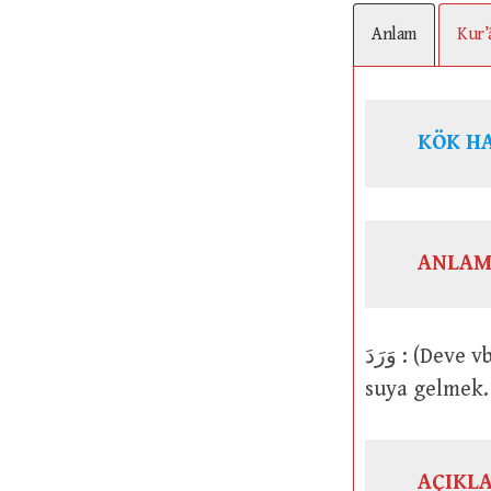
Anlam
Kur’
KÖK H
ANLAM
وَرَدَ : (Deve vb) bir yere gelmek ya da oraya varmak; suya varmak. İçmek için
suya gelmek.
AÇIKL