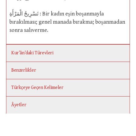
تَسْرِيحُ الْمَرْأَةِ : Bir kadın eşin boşanmayla
bırakılması; genel manada bırakma; boşanmadan
sonra salıverme.
Kur’ân’daki Türevleri
Benzerlikler
Türkçeye Geçen Kelimeler
Âyetler