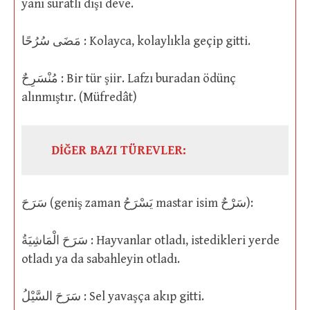
yani süratli dişi deve.
مَضَى سُرُحًا : Kolayca, kolaylıkla geçip gitti.
مُنْسَرِحٌ : Bir tür şiir. Lafzı buradan ödünç
alınmıştır. (Müfredât)
DİĞER BAZI TÜREVLER:
سَرَحَ (geniş zaman يَسْرَحُ mastar isim سَرْحٌ):
سَرَحَ الْمَاشِيَةُ : Hayvanlar otladı, istedikleri yerde
otladı ya da sabahleyin otladı.
سَرَحَ السَّيْلُ : Sel yavaşça akıp gitti.