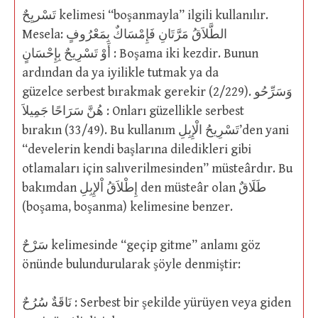
تَسْريِحٌ kelimesi “boşanmayla” ilgili kullanılır.
Mesela: الطَّلاَقُ مَرَّتَانِ فَإِمْسَاكٌ بِمَعْرُوفٍ
أَوْ تَسْرِيحٌ بِإِحْسَانٍ : Boşama iki kezdir. Bunun
ardından da ya iyilikle tutmak ya da
güzelce serbest bırakmak gerekir (2/229). وَسَرِّحُو
هُنَّ سَرَاحًا جَمِيلاَ : Onları güzellikle serbest
bırakın (33/49). Bu kullanım تَسْرِيحُ الْإِبِلِ’den yani
“develerin kendi başlarına diledikleri gibi
otlamaları için salıverilmesinden” müsteârdır. Bu
bakımdan إِطْلاَقُ اْلإِبِلِ den müsteâr olan طَلَاقٌ
(boşama, boşanma) kelimesine benzer.
سَرْحٌ kelimesinde “geçip gitme” anlamı göz
önünde bulundurularak şöyle denmiştir:
نَاقَةٌ سُرُحٌ : Serbest bir şekilde yürüyen veya giden