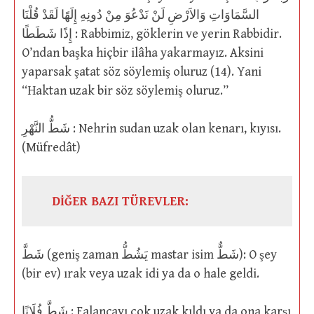
السَّمَاوَاتِ وَالاَرْضِ لَنْ نَدْعُوَ مِنْ دُونِهِ إِلَهًا لَقَدْ قُلْنَا
إِذًا شَطَطًا : Rabbimiz, göklerin ve yerin Rabbidir.
O’ndan başka hiçbir ilâha yakarmayız. Aksini
yaparsak şatat söz söylemiş oluruz (14). Yani
“Haktan uzak bir söz söylemiş oluruz.”
شَطُّ النَّهْرِ : Nehrin sudan uzak olan kenarı, kıyısı.
(Müfredât)
DİĞER BAZI TÜREVLER:
شَطَّ (geniş zaman يَشُطُّ mastar isim شَطٌّ): O şey
(bir ev) ırak veya uzak idi ya da o hale geldi.
شَطَّ فُلَانًا : Falancayı çok uzak kıldı ya da ona karşı