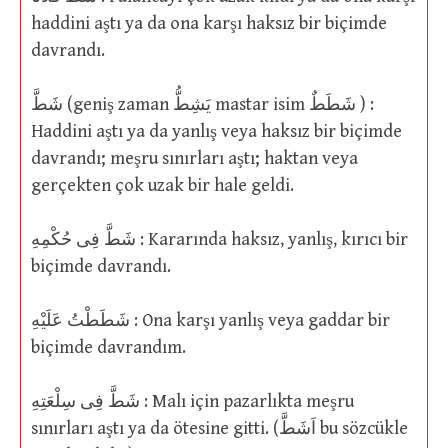
haddini aştı ya da ona karşı haksız bir biçimde
davrandı.
شَطَّ (geniş zaman يَشِطُّ mastar isim شَطَطٌ ) :
Haddini aştı ya da yanlış veya haksız bir biçimde
davrandı; meşru sınırları aştı; haktan veya
gerçekten çok uzak bir hale geldi.
شَطَّ فِى حُكْمِهِ : Kararında haksız, yanlış, kırıcı bir
biçimde davrandı.
شَطَطْتُ عَلَيْهِ : Ona karşı yanlış veya gaddar bir
biçimde davrandım.
شَطَّ فِى سِلْعَتِهِ : Malı için pazarlıkta meşru
sınırları aştı ya da ötesine gitti. (اَشَطَّ bu sözcükle