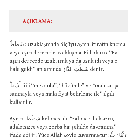
AÇIKLAMA:
شَطَطٌ : Uzaklaşmada ölçüyü aşma, itirafta kaçma
veya aşırı derecede uzaklaşma. Fiil olarak “Ev
aşırı derecede uzak, ırak ya da uzak idi veya o
hale geldi” anlamında شَطَّتِ الدَّارُ denir.
أَشَطَّ fiili “mekanla”, “hükümle” ve “malı satışa
sunmayla veya mala fiyat belirleme ile” ilgili
kullanılır.
Ayrıca شَطَطٌ kelimesi ile “zalimce, haksızca,
adaletsizce veya zorba bir şekilde davranma”
ifade edilir. Yüce Allah şöyle buyurmuştur: رَبُّنَا رَبُّ