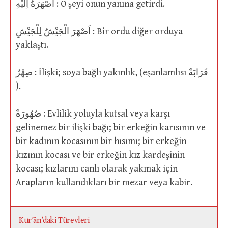
اَصْهَرَهُ اِلَيْهِ : O şeyi onun yanına getirdi.
اَصْهَرَ الْجَيْشُ لِلْجَيْشِ : Bir ordu diğer orduya
yaklaştı.
صِهْرٌ : İlişki; soya bağlı yakınlık, (eşanlamlısı قَرَابَةٌ
).
صُهُورَةٌ : Evlilik yoluyla kutsal veya karşı
gelinemez bir ilişki bağı; bir erkeğin karısının ve
bir kadının kocasının bir hısımı; bir erkeğin
kızının kocası ve bir erkeğin kız kardeşinin
kocası; kızlarını canlı olarak yakmak için
Arapların kullandıkları bir mezar veya kabir.
Kur’ân’daki Türevleri