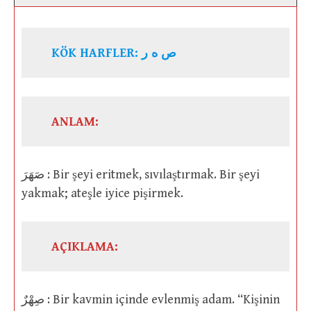
KÖK HARFLER: ص ه ر
ANLAM:
صَهَرَ : Bir şeyi eritmek, sıvılaştırmak. Bir şeyi
yakmak; ateşle iyice pişirmek.
AÇIKLAMA:
صِهْرٌ : Bir kavmin içinde evlenmiş adam. “Kişinin