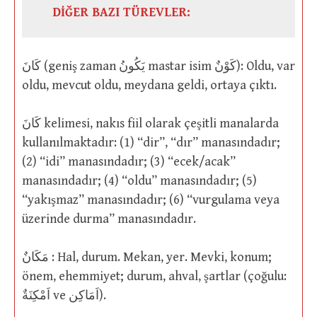
DİĞER BAZI TÜREVLER:
كَانَ (geniş zaman يَكُونُ mastar isim كَوْنٌ): Oldu, var
oldu, mevcut oldu, meydana geldi, ortaya çıktı.
كَانَ kelimesi, nakıs fiil olarak çeşitli manalarda
kullanılmaktadır: (1) “dir”, “dır” manasındadır;
(2) “idi” manasındadır; (3) “ecek/acak”
manasındadır; (4) “oldu” manasındadır; (5)
“yakışmaz” manasındadır; (6) “vurgulama veya
üzerinde durma” manasındadır.
مَكَانٌ : Hal, durum. Mekan, yer. Mevki, konum;
önem, ehemmiyet; durum, ahval, şartlar (çoğulu:
اَمْكِنَةٌ ve اَمَاكِن).