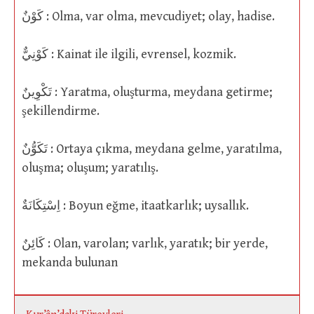
كَوْنٌ : Olma, var olma, mevcudiyet; olay, hadise.
كَوْنِيٌّ : Kainat ile ilgili, evrensel, kozmik.
تَكْوِينٌ : Yaratma, oluşturma, meydana getirme;
şekillendirme.
تَكَوُّنٌ : Ortaya çıkma, meydana gelme, yaratılma,
oluşma; oluşum; yaratılış.
اِسْتِكَانَةٌ : Boyun eğme, itaatkarlık; uysallık.
كَائِنٌ : Olan, varolan; varlık, yaratık; bir yerde,
mekanda bulunan