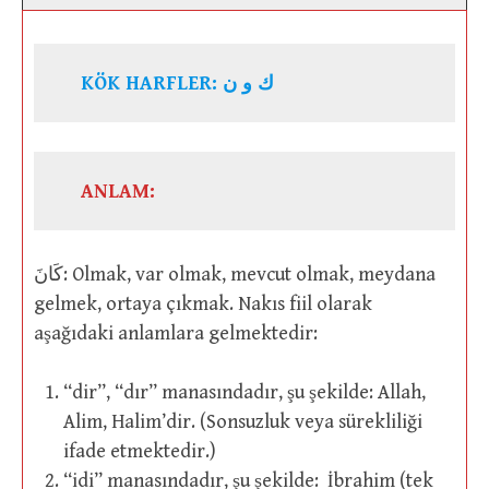
KÖK HARFLER: ك و ن
ANLAM:
كَانَ: Olmak, var olmak, mevcut olmak, meydana
gelmek, ortaya çıkmak. Nakıs fiil olarak
aşağıdaki anlamlara gelmektedir:
“dir”, “dır” manasındadır, şu şekilde: Allah,
Alim, Halim’dir. (Sonsuzluk veya sürekliliği
ifade etmektedir.)
“idi” manasındadır, şu şekilde: İbrahim (tek