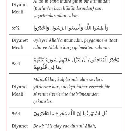
Allah’ın sana indirdiğinin bir kısmından
Diyanet
(Kur’an’ın bazı hükümlerinden) seni
Meali:
şaşırtmalarından sakın.
5:92
وَاحْذَرُوا
وَأَطِيعُوا اللَّهَ وَأَطِيعُوا الرَّسُولَ
Diyanet
Öyleyse Allah’a itaat edin, peygambere itaat
Meali:
edin ve Allah’a karşı gelmekten sakının.
يَحْذَرُ
الْمُنَافِقُونَ أَنْ تُنَزَّلَ عَلَيْهِمْ سُورَةٌ تُنَبِّئُهُمْ
9:64
بِمَا فِي قُلُوبِهِمْ
Münafıklar, kalplerinde olan şeyleri,
Diyanet
yüzlerine karşı açıkça haber verecek bir
Meali:
sûrenin üzerlerine indirilmesinden
çekinirler.
9:64
تَحْذَرُونَ
قُلِ اسْتَهْزِئُوا إِنَّ اللَّهَ مُخْرِجٌ مَا
Diyanet
De ki: “Siz alay ede durun! Allah,