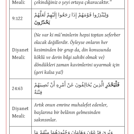
Meali:
çekindiğiniz o şeyi ortaya çıkaracaktır.”
وَلِيُنْذِرُوا قَوْمَهُمْ إِذَا رَجَعُوا إِلَيْهِمْ لَعَلَّهُمْ
9:122
يَحْذَرُونَ
(Ne var ki mü’minlerin hepsi toptan seferber
olacak değillerdir. Öyleyse onların her
Diyanet
kesiminden bir grup da, din konusunda
Meali:
köklü ve derin bilgi sahibi olmak ve)
döndükleri zaman kavimlerini uyarmak için
(geri kalsa ya!)
فَلْيَحْذَرِ
الَّذِينَ يُخَالِفُونَ عَنْ أَمْرِهِ أَنْ تُصِيبَهُمْ
24:63
فِتْنَةٌ
Artık onun emrine muhalefet edenler,
Diyanet
başlarına bir belânın gelmesinden
Meali:
sakınsınlar.
وَنُرِيَ فِرْعَوْنَ وَهَامَانَ وَجُنُودَهُمَا مِنْهُمْ مَا