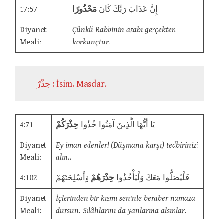
17:57
مَحْذُورًا
إِنَّ عَذَابَ رَبِّكَ كَانَ
Diyanet
Çünkü Rabbinin azabı gerçekten
Meali:
korkunçtur.
حِذْرٌ : İsim. Masdar.
4:71
حِذْرَكُمْ
يَا أَيُّهَا الَّذِينَ آمَنُوا خُذُوا
Diyanet
Ey iman edenler! (Düşmana karşı) tedbirinizi
Meali:
alın..
4:102
وَأَسْلِحَتَهُمْ
حِذْرَهُمْ
فَلْيُصَلُّوا مَعَكَ وَلْيَأْخُذُوا
Diyanet
İçlerinden bir kısmı seninle beraber namaza
Meali:
dursun. Silâhlarını da yanlarına alsınlar.