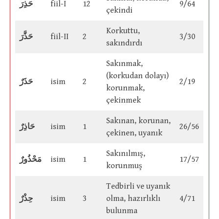
حَذِرَ
fiil-I
12
9/64
çekindi
Korkuttu,
حَذَّرَ
fiil-II
2
3/30
sakındırdı
Sakınmak,
(korkudan dolayı)
حَذَرٌ
isim
2
2/19
korunmak,
çekinmek
Sakınan, korunan,
حَاذِرٌ
isim
1
26/56
çekinen, uyanık
Sakınılmış,
مَحْذُورٌ
isim
1
17/57
korunmuş
Tedbirli ve uyanık
حِذْرٌ
isim
3
olma, hazırlıklı
4/71
bulunma