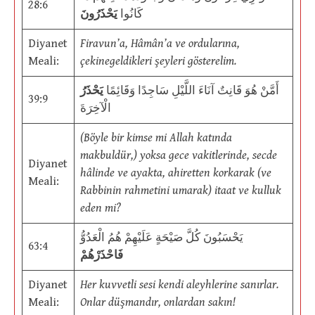
28:6
كَانُوا
يَحْذَرُونَ
Diyanet
Firavun’a, Hâmân’a ve ordularına,
Meali:
çekinegeldikleri şeyleri gösterelim.
أَمَّنْ هُوَ قَانِتٌ آنَاءَ اللَّيْلِ سَاجِدًا وَقَائِمًا
يَحْذَرُ
39:9
الْآخِرَةَ
(Böyle bir kimse mi Allah katında
makbuldür,) yoksa gece vakitlerinde, secde
Diyanet
hâlinde ve ayakta, ahiretten korkarak (ve
Meali:
Rabbinin rahmetini umarak) itaat ve kulluk
eden mi?
يَحْسَبُونَ كُلَّ صَيْحَةٍ عَلَيْهِمْ هُمُ الْعَدُوُّ
63:4
فَاحْذَرْهُمْ
Diyanet
Her kuvvetli sesi kendi aleyhlerine sanırlar.
Meali:
Onlar düşmandır, onlardan sakın!