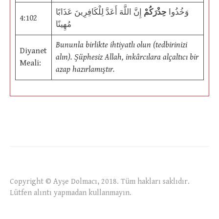
وَخُذُوا
حِذْرَكُمْ
إِنَّ اللَّهَ أَعَدَّ لِلْكَافِرِينَ عَذَابًا
4:102
مُهِينًا
Bununla birlikte ihtiyatlı olun (tedbirinizi
Diyanet
alın). Şüphesiz Allah, inkârcılara alçaltıcı bir
Meali:
azap hazırlamıştır.
Copyright © Ayşe Dolmacı, 2018. Tüm hakları saklıdır.
Lütfen alıntı yapmadan kullanmayın.