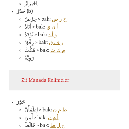
اِحْتِرَازٌ
حَذَرٌ (b)
ح ر ص
حِرْصٌ > bak:
أ ن ي
أَنَاةٌ > bak:
و أ د
تُؤَدَةٌ > bak:
ر ف ق
رِفْقٌ > bak:
م ك ث
مُكْثٌ > bak:
رَوِيَّةٌ
Zıt Manada Kelimeler
حَذِرَ
ط م ن
اِطْمَأَنَّ > bak:
أ م ن
أَمِنَ > bak:
خ ل ط
خَالَطَ > bak: