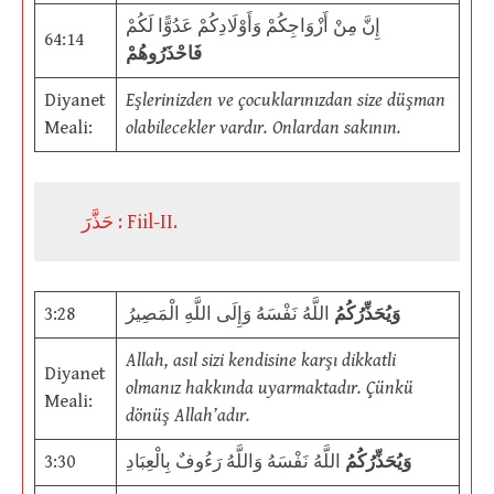
إِنَّ مِنْ أَزْوَاجِكُمْ وَأَوْلَادِكُمْ عَدُوًّا لَكُمْ
64:14
فَاحْذَرُوهُمْ
Diyanet
Eşlerinizden ve çocuklarınızdan size düşman
Meali:
olabilecekler vardır. Onlardan sakının.
حَذَّرَ : Fiil-II.
3:28
اللَّهُ نَفْسَهُ وَإِلَى اللَّهِ الْمَصِيرُ
وَيُحَذِّرُكُمُ
Allah, asıl sizi kendisine karşı dikkatli
Diyanet
olmanız hakkında uyarmaktadır. Çünkü
Meali:
dönüş Allah’adır.
3:30
اللَّهُ نَفْسَهُ وَاللَّهُ رَءُوفٌ بِالْعِبَادِ
وَيُحَذِّرُكُمُ