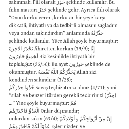
sakınmak. Fiil olarak حَذِرَ şeklinde kullanılır. Bu
fiilin mastarı حَذَرٌ şeklinde gelir. Ayrıca fiili olarak
“Onun korku veren, korkutan bir şeye karşı
dikkatli, ihtiyatlı ya da tedbirli olmasını sağladım
veya ondan sakındırdım” anlamında حَذَّرْتُهُ
şeklinde kullanılır. Yüce Allah şöyle buyurmuştur:
يَحْذَرُ الآخِرَةَ Âhiretten korkan (39/9); إِنَّا
لَجَمِيعٌ حَاذِرُونَ Biz kesinlikle ihtiyatlı bir
topluluğuz (26/56): Bu ayet حَذِرُونَ şeklinde de
okunmuştur. يُحَذِّرُكُمُ اللّهُ نَفْسَهُ Allah sizi
kendinden sakındırır (3/28);
خُذُوا حِذْرَكُمْ Savaş teçhizatınızı alınız (4/71); yani
“silah ve benzeri türden gerekli tedbirinizi (حِذْرٌ)
…” Yine şöyle buyurmuştur: هُمُ
الْعَدُوُّ فَاحْذَرْهُمْ Onlar düşmandır;
onlardan sakın (63/4); إِنَّ مِنْ أزْوَاجِكُمْ وَ أوْلاَدِكُمْ
عَدُوّاً لَكُمْ فَاحْذَرُوهُمْ Eşlerinizden ve