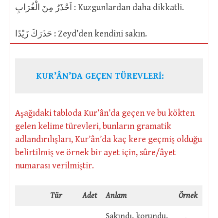
اَحْذَرُ مِنَ الْغُرَابِ : Kuzgunlardan daha dikkatli.
حَذَرَكَ زَيْدًا : Zeyd’den kendini sakın.
KUR’ÂN’DA GEÇEN TÜREVLERİ:
Aşağıdaki tabloda Kur’ân’da geçen ve bu kökten
gelen kelime türevleri, bunların gramatik
adlandırılışları, Kur’ân’da kaç kere geçmiş olduğu
belirtilmiş ve örnek bir ayet için, sûre/âyet
numarası verilmiştir.
Tür
Adet
Anlam
Örnek
Sakındı, korundu,