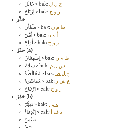
خ ل ل
خَالَلَ > bak:
ر و ح
اِرْتَاحَ > bak:
حَذَّرَ
ط م ن
طَمْأَنَ > bak:
أ م ن
أَمَّنَ > bak:
ر و ح
أَرَاحَ > bak:
حَذَرٌ (a)
ط م ن
اِطْمِئْنَانٌ > bak:
س ل م
سَلَامٌ > bak:
خ ل ط
مُخَالَطَةٌ > bak:
ع ش ر
مُعَاشَرَةٌ > bak:
ر و ح
اِرْتِيَاحٌ > bak:
حَذَرٌ (b)
ه و ر
تَهَوُّرٌ > bak:
د ف أ
اِنْدِفَاءٌ > bak:
طَيْشٌ
نَزَقٌ