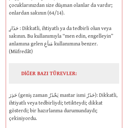
çocuklarınızdan size düşman olanlar da vardır;
onlardan sakının (64/14).
حَذَارِ : Dikkatli, ihtiyatlı ya da tedbirli olun veya
sakının. Bu kullanımıyla “men edin, engelleyin”
anlamına gelen مَناَعِ kullanımına benzer.
(Müfredât)
DİĞER BAZI TÜREVLER:
حَذِرَ (geniş zaman يَحْذَرُ mastar ismi حَذَرٌ): Dikkatli,
ihtiyatlı veya tedbirliydi; tetikteydi; dikkat
gösterdi; bir hazırlanma durumundaydı;
çekiniyordu.