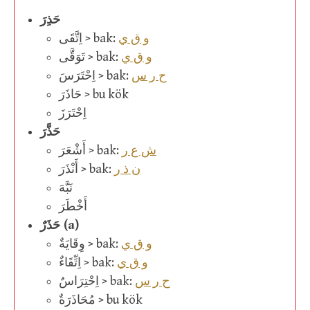
حَذِرَ
و ق ي
اِتَّقَى > bak:
و ق ي
تَوَقَّى > bak:
ح ر س
اِحْتَرَسَ > bak:
حَاذَرَ > bu kök
اِحْتَرَزَ
حَذَّرَ
ش ع ر
أَشْعَرَ > bak:
ن ذ ر
أَنْذَرَ > bak:
نَبَّهَ
أَخْطَرَ
حَذَرٌ (a)
و ق ي
وِقَايَةٌ > bak:
و ق ي
اِتِّقَاءٌ > bak:
ح ر س
اِحْتِرَاسٌ > bak:
مُحَاذَرَةٌ > bu kök