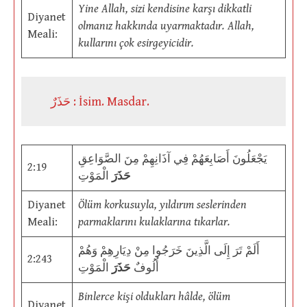
Yine Allah, sizi kendisine karşı dikkatli
Diyanet
olmanız hakkında uyarmaktadır. Allah,
Meali:
kullarını çok esirgeyicidir.
حَذَرٌ : İsim. Masdar.
يَجْعَلُونَ أَصَابِعَهُمْ فِي آذَانِهِمْ مِنَ الصَّوَاعِقِ
2:19
حَذَرَ
الْمَوْتِ
Diyanet
Ölüm korkusuyla, yıldırım seslerinden
Meali:
parmaklarını kulaklarına tıkarlar.
أَلَمْ تَرَ إِلَى الَّذِينَ خَرَجُوا مِنْ دِيَارِهِمْ وَهُمْ
2:243
أُلُوفٌ
حَذَرَ
الْمَوْتِ
Binlerce kişi oldukları hâlde, ölüm
Diyanet