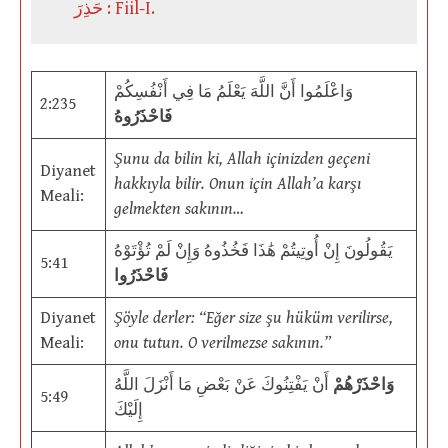
حَذِرَ : Fiil-I.
وَاعْلَمُوا أَنَّ اللَّهَ يَعْلَمُ مَا فِي أَنْفُسِكُمْ
2:235
فَاحْذَرُوهُ
Şunu da bilin ki, Allah içinizden geçeni
Diyanet
hakkıyla bilir. Onun için Allah’a karşı
Meali:
gelmekten sakının…
يَقُولُونَ إِنْ أُوتِيتُمْ هَٰذَا فَخُذُوهُ وَإِنْ لَمْ تُؤْتَوْهُ
5:41
فَاحْذَرُوا
Diyanet
Şöyle derler: “Eğer size şu hüküm verilirse,
Meali:
onu tutun. O verilmezse sakının.”
وَاحْذَرْهُمْ
أَنْ يَفْتِنُوكَ عَنْ بَعْضِ مَا أَنْزَلَ اللَّهُ
5:49
إِلَيْكَ