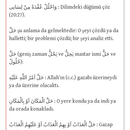
وَاحْلُلْ عُقْدَةً مِنْ لِسَانِى : Dilimdeki düğümü çöz
(20:27).
حَلَّ şu anlama da gelmektedir: O şeyi çözdü ya da
halletti; bir problemi çözdü; bir şeyi analiz etti.
حَلَّ (geniş zaman يَحُلُّ ve يَحِلُّ mastar ismi حَلٌّ ve
حُلُولٌ):
حَلَّ اَمْرُ اللّٰهِ عَلَيْهِ : Allah’ın (c.c.) gazabı üzerineydi
ya da üzerine olacaktı.
حَلَّ الْمَكَانَ اَوْ بِالْمَكَانِ : O yere kondu ya da indi ya
da orada konakladı.
حَلَّ الْعَذَابُ اَوْ بِهِمُ الْعَذَابُ اَوْ عَلَيْهِمُ الْعَذَابُ : Gazap