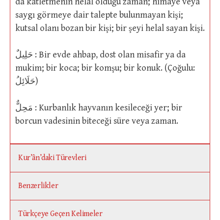
da katletmenin helal olduğu zaman; himaye veya
saygı görmeye dair talepte bulunmayan kişi;
kutsal olanı bozan bir kişi; bir şeyi helal sayan kişi.
حَلِيلٌ : Bir evde ahbap, dost olan misafir ya da
mukim; bir koca; bir komşu; bir konuk. (Çoğulu:
حَلَائِلُ)
مَحِلٌّ : Kurbanlık hayvanın kesileceği yer; bir
borcun vadesinin biteceği süre veya zaman.
Kur’ân’daki Türevleri
Benzerlikler
Türkçeye Geçen Kelimeler