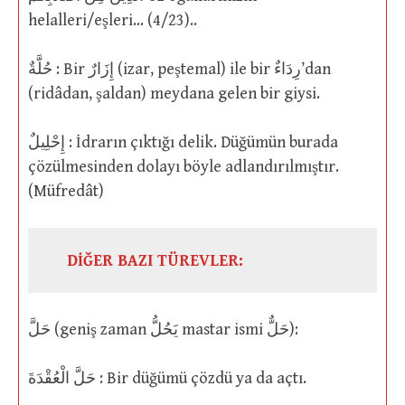
helalleri/eşleri… (4/23)..
حُلَّةٌ : Bir إِزَارٌ (izar, peştemal) ile bir رِدَاءٌ’dan
(ridâdan, şaldan) meydana gelen bir giysi.
إِحْلِيلٌ : İdrarın çıktığı delik. Düğümün burada
çözülmesinden dolayı böyle adlandırılmıştır.
(Müfredât)
DİĞER BAZI TÜREVLER:
حَلَّ (geniş zaman يَحُلُّ mastar ismi حَلٌّ):
حَلَّ الْعُقْدَةَ : Bir düğümü çözdü ya da açtı.