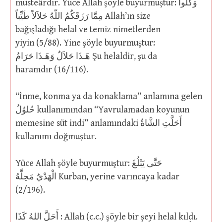
müsteârdır. Yüce Allah şöyle buyurmuştur: وَكُلُوا
مِمَّا رَزَقَكُمُ اللّهُ حَلاَلاً طَيِّباً Allah’ın size
bağışladığı helal ve temiz nimetlerden
yiyin (5/88). Yine şöyle buyurmuştur:
هَـذَا حَلاَلٌ وَهَـذَا حَرَامٌ Şu helaldir, şu da
haramdır (16/116).
“İnme, konma ya da konaklama” anlamına gelen
حُلوُلٌ kullanımından “Yavrulamadan koyunun
memesine süt indi” anlamındaki أَحَلَّتِ الشَّاةُ
kullanımı doğmuştur.
Yüce Allah şöyle buyurmuştur: حَتَّى يَبْلُغَ
الْهَدْيُ مَحِلَّهُ Kurban, yerine varıncaya kadar
(2/196).
أَحَلَّ اللهُ كَذَا : Allah (c.c.) şöyle bir şeyi helal kıldı.