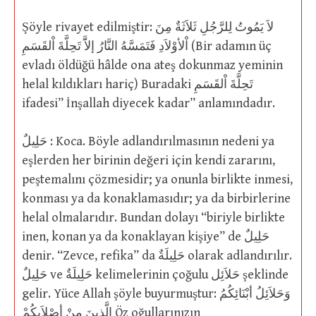
Şöyle rivayet edilmiştir: لاَ يَمُوتُ لِلرَّجُلِ ثَلاَثَةٌ مِنَ
اْلأوْلاَدِ فَتَمَسَّهُ النَّارُ إلاََّ تَحِلَّةَ اْلقَسَمِ (Bir adamın üç
evladı öldüğü hâlde ona ateş dokunmaz yeminin
helal kıldıkları hariç) Buradaki تَحِلَّةَ اْلقَسَمِ
ifadesi” İnşallah diyecek kadar” anlamındadır.
حَلِيلٌ : Koca. Böyle adlandırılmasının nedeni ya
eşlerden her birinin değeri için kendi zararını,
peştemalını çözmesidir; ya onunla birlikte inmesi,
konması ya da konaklamasıdır; ya da birbirlerine
helal olmalarıdır. Bundan dolayı “biriyle birlikte
inen, konan ya da konaklayan kişiye” de حَلِيلٌ
denir. “Zevce, refika” da حَلِيلَةٌ olarak adlandırılır.
حَلِيلٌ ve حَلِيلَةٌ kelimelerinin çoğulu حَلاَئِل şeklinde
gelir. Yüce Allah şöyle buyurmuştur: وَحَلاَئِلُ أبْنَائِكُمُ
الَّذِينَ مِنْ أصْلاَبِكُمْ Öz oğullarınızın