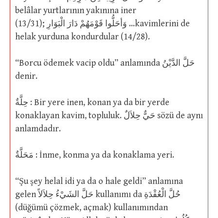
belâlar yurtlarının yakınına iner
(13/31); وَأحَلُّوا قَوْمَهُمْ دَارَ الْبَوَارِ …kavimlerini de
helak yurduna kondurdular (14/28).
“Borcu ödemek vacip oldu” anlamında حَلَّ الدَّيْنُ
denir.
حِلَّةٌ : Bir yere inen, konan ya da bir yerde
konaklayan kavim, topluluk. حَيٌّ حِلاَلٌ sözü de aynı
anlamdadır.
مَحَلَّةٌ : İnme, konma ya da konaklama yeri.
“Şu şey helal idi ya da o hale geldi” anlamına
gelen حَلَّ الشَيْءُ حِلاَلاً kullanımı da حُلَّ الْعُقْدَةِ
(düğümü çözmek, açmak) kullanımından