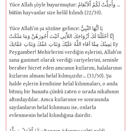
Yüce Allah şöyle buyurmuştur: وَأُحِلَّتْ لَكُمُ اْلأنْعَامُ …
bütün hayvanlar size helâl kılındı (22/30).
Yüce Allah’ın şu sözüne gelince: يَا أيُّهَا النَّبِيُّ
إِنَّا أحْلَلْنَا لَكَ أزْوَاجَكَ اللاَّتِي آتَيْتَ أُجُورَهُنَّ وَمَا مَلَكَتْ
يَمِينُكَ مِمَّا أفَاء اللَّهُ عَلَيْكَ وَبَنَاتِ عَمِّكَ وَبَنَاتِ عَمَّاتِكَ Ey
Peygamber! Mehirlerini verdiğin eşlerini, Allah’ın
sana ganimet olarak verdiği cariyelerini, seninle
beraber hicret eden amcanın kızlarını, halalarının
kızlarını almanı helal kılmışızdır… (33/50). Şu
halde eşlerin kendisine helal kılınmaları, o anda
bitmiş bir husustu çünkü zaten o sırada nikahının
altındaydılar. Amca kızlarının ve sonrasında
sayılanların helal kılınması ise, onlarla
evlenmenin helal kılındığına dairdir.