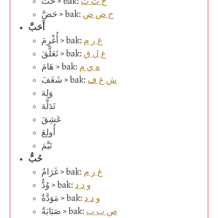
ح ث ث
حَثَّ > bak:
ح ض ض
حَضَّ > bak:
أَحَبَّ
غ ر م
أُغْرِمَ > bak:
ع ل ق
تَعَلَّقَ > bak:
ه ي م
هَامَ > bak:
ش غ ف
شَغَفَ > bak:
وَلِهَ
تَدَلَّهَ
عَشِقَ
أُولِعَ
تَيَّمَ
حُبٌّ
غ ر م
غَرَامٌ > bak:
و د د
وُدٌّ > bak:
و د د
مَوَدَّةٌ > bak:
ص ب ب
صَبَابَةٌ > bak: