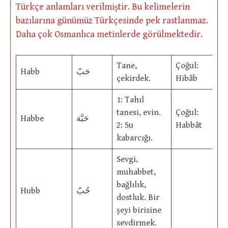
Türkçe anlamları verilmiştir. Bu kelimelerin
bazılarına günümüz Türkçesinde pek rastlanmaz.
Daha çok Osmanlıca metinlerde görülmektedir.
Tane,
Çoğul:
Habb
حَبّ
çekirdek.
Hibâb
1: Tahıl
tanesi, evin.
Çoğul:
Habbe
حَبَّة
2: Su
Habbât
kabarcığı.
Sevgi,
muhabbet,
bağlılık,
Hubb
حُبّ
dostluk. Bir
şeyi birisine
sevdirmek.