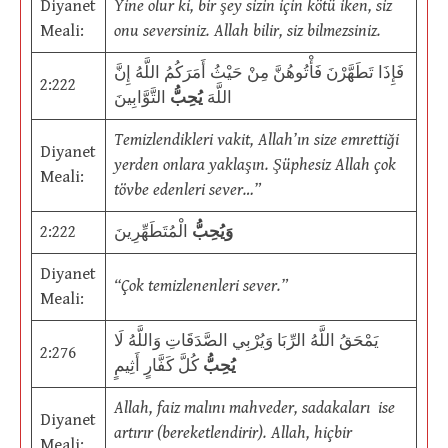
Diyanet
Yine olur ki, bir şey sizin için kötü iken, siz
Meali:
onu seversiniz. Allah bilir, siz bilmezsiniz.
فَإِذَا تَطَهَّرْنَ فَأْتُوهُنَّ مِنْ حَيْثُ أَمَرَكُمُ اللَّهُ إِنَّ
2:222
اللَّهَ
يُحِبُّ
التَّوَّابِينَ
Temizlendikleri vakit, Allah’ın size emrettiği
Diyanet
yerden onlara yaklaşın. Şüphesiz Allah çok
Meali:
tövbe edenleri sever…”
2:222
الْمُتَطَهِّرِينَ
وَيُحِبُّ
Diyanet
“Çok temizlenenleri sever.”
Meali:
يَمْحَقُ اللَّهُ الرِّبَا وَيُرْبِي الصَّدَقَاتِ وَاللَّهُ لَا
2:276
يُحِبُّ
كُلَّ كَفَّارٍ أَثِيمٍ
Allah, faiz malını mahveder, sadakaları ise
Diyanet
artırır (bereketlendirir). Allah, hiçbir
Meali: