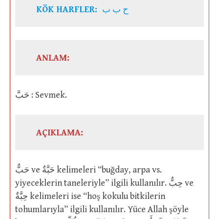
KÖK HARFLER:
ح ب ب
ANLAM:
حَبَّ : Sevmek.
AÇIKLAMA:
حَبٌّ ve حَبَّةٌ kelimeleri “buğday, arpa vs.
yiyeceklerin taneleriyle” ilgili kullanılır. حِبٌّ ve
حِبَّةٌ kelimeleri ise “hoş kokulu bitkilerin
tohumlarıyla” ilgili kullanılır. Yüce Allah şöyle