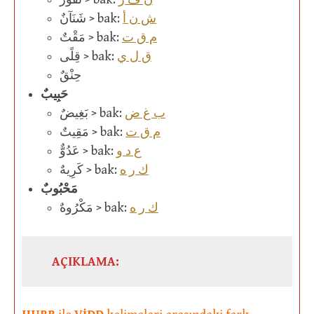
ش ن أ
شَنَآنٌ > bak:
م ق ت
مَقْتٌ > bak:
ق ل ي
قِلًى > bak:
حِنْقٌ
حَبِيبٌ
ب غ ض
بَغِيضٌ > bak:
م ق ت
مَقِيتٌ > bak:
ع د و
عَدُوٌّ > bak:
ك ر ه
كَرِيهٌ > bak:
مَحْبُوبٌ
ك ر ه
مَكْرُوهٌ > bak:
AÇIKLAMA: