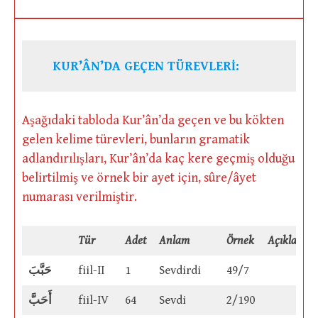
KUR’ÂN’DA GEÇEN TÜREVLERİ:
Aşağıdaki tabloda Kur’ân’da geçen ve bu kökten
gelen kelime türevleri, bunların gramatik
adlandırılışları, Kur’ân’da kaç kere geçmiş olduğu
belirtilmiş ve örnek bir ayet için, sûre/âyet
numarası verilmiştir.
Tür
Adet
Anlam
Örnek
Açıklama
حَبَّبَ
fiil-II
1
Sevdirdi
49/7
أَحَبَّ
fiil-IV
64
Sevdi
2/190