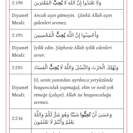
2:190
الْمُعْتَدِينَ
يُحِبُّ
وَلَا تَعْتَدُوا إِنَّ اللَّهَ لَا
Diyanet
Ancak aşırı gitmeyin. Çünkü Allah aşırı
Meali:
gidenleri sevmez.
2:195
الْمُحْسِنِينَ
يُحِبُّ
وَأَحْسِنُوا إِنَّ اللَّهَ
Diyanet
İyilik edin. Şüphesiz Allah iyilik edenleri
Meali:
sever.
2:205
الْفَسَادَ
يُحِبُّ
وَيُهْلِكَ الْحَرْثَ وَالنَّسْلَ وَاللَّهُ لَا
(O, senin yanından ayrılınca yeryüzünde
Diyanet
bozgunculuk yapmağa), ekin ve nesli yok
Meali:
etmeğe (çalışır). Allah ise bozgunculuğu
sevmez.
وَعَسَىٰ أَنْ
تُحِبُّوا
شَيْئًا وَهُوَ شَرٌّ لَكُمْ وَاللَّهُ
2:216
يَعْلَمُ وَأَنْتُمْ لَا تَعْلَمُونَ