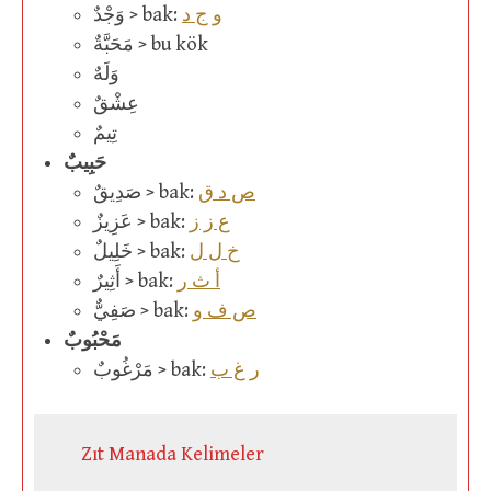
و ج د
وَجْدٌ > bak:
مَحَبَّةٌ > bu kök
وَلَهٌ
عِشْقٌ
تِيمٌ
حَبِيبٌ
ص د ق
صَدِيقٌ > bak:
ع ز ز
عَزِيزٌ > bak:
خ ل ل
خَلِيلٌ > bak:
أ ث ر
أَثِيرٌ > bak:
ص ف و
صَفِيٌّ > bak:
مَحْبُوبٌ
ر غ ب
مَرْغُوبٌ > bak:
Zıt Manada Kelimeler