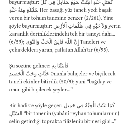
buyurmuştur: كَمَثَلِ حَبَّةٍ أَنبَتَتْ سَبْعَ سَنَابِلَ فِي كُلِّ
سُنْبُلَةٍ مِئَةُ حَبَّةٍ Her başağı yüz taneli yedi başak
veren bir tohum tanesine benzer (2/261). Yine
şöyle buyurmuştur: وَلاَ حَبَّةٍ فِي ظُلُمَاتِ اْلأرْضِ yerin
karanlık derinliklerindeki tek bir taneyi dahi…
(6/59); إِنَّ اللّهَ فَالِقُ الْحَبِّ وَالنَّوَى Taneleri ve
çekirdekleri yaran, çatlatan Allah’tır (6/95).
Şu sözüne gelince: فَأنبَتْنَا بِهِ
جَنَّاتٍ وَحَبَّ الْحَصِيدِ Onunla bahçeler ve biçilecek
taneli ekinler bitirdik (50/9); yani “buğday ve
onun gibi biçilecek şeyler…”
Bir hadiste şöyle geçer: كَمَا تَنْبُتُ الْحِبَّةُ فِي حَمِيلِ
السَّيْلِ “bir tanenin (yabânî reyhan tohumlarının)
selin getirdiği toprakta filizlenip bitmesi gibi…”