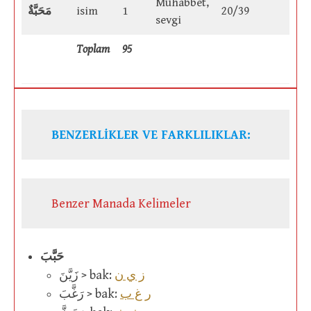
Muhabbet,
مَحَبَّةٌ
isim
1
20/39
sevgi
Toplam
95
BENZERLİKLER VE FARKLILIKLAR:
Benzer Manada Kelimeler
حَبَّبَ
ز ي ن
زَيَّنَ > bak:
ر غ ب
رَغَّبَ > bak: