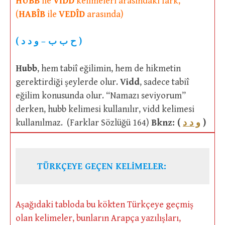
HUBB
ile
VİDD
kelimeleri arasındaki fark,
(
HABÎB
ile
VEDÎD
arasında)
( ح ب ب – و د د )
Hubb
, hem tabiî eğilimin, hem de hikmetin
gerektirdiği şeylerde olur.
Vidd
, sadece tabiî
eğilim konusunda olur. “Namazı seviyorum”
derken, hubb kelimesi kullanılır, vidd kelimesi
kullanılmaz. (Farklar Sözlüğü 164)
Bknz: (
و د د
)
TÜRKÇEYE GEÇEN KELİMELER:
Aşağıdaki tabloda bu kökten Türkçeye geçmiş
olan kelimeler, bunların Arapça yazılışları,