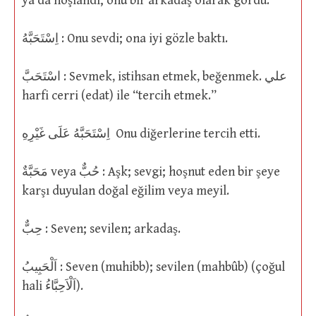
ya da hoşlandı; onu bir arkadaş olarak gördü.
اِسْتَحَبَّهُ : Onu sevdi; ona iyi gözle baktı.
اسْتَحَبَّ : Sevmek, istihsan etmek, beğenmek. علي
harfi cerri (edat) ile “tercih etmek.”
اِسْتَحَبَّهُ عَلَى غَيْرِهِ Onu diğerlerine tercih etti.
مَحَبَّةٌ veya حُبٌّ : Aşk; sevgi; hoşnut eden bir şeye
karşı duyulan doğal eğilim veya meyil.
حِبٌّ : Seven; sevilen; arkadaş.
اَلْحَبِيبُ : Seven (muhibb); sevilen (mahbûb) (çoğul
hali اَلْاَحِبَّاءُ).