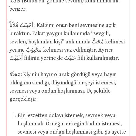
فَأَدْتُهُ (Bütün bir gönülle sevdim) kullanımlarına
benzer.
أَحْبَبْتُ فُلاُناً : Kalbimi onun beni sevmesine açık
bıraktım. Fakat yaygın kullanımda “sevgili,
sevilen, hoşlanılan kişi” anlamında مُحَبٌّ kelimesi
yerine مَحْبوُبٌ kelimesi vaz edilmiştir. Ayrıca
أَحْبَبْتُ fiilinin yerine de حَبَبْتُ fiili kullanılmıştır.
مَحَبَّةٌ: Kişinin hayır olarak gördüğü veya hayır
olduğunu sandığı, düşündüğü bir şeyi istemesi,
sevmesi veya ondan hoşlanması. Üç şekilde
gerçekleşir:
Bir lezzetten dolayı istemek, sevmek veya
hoşlanmak. Örneğin erkeğin kadını istemesi,
sevmesi veya ondan hoşlanması gibi. Şu ayette