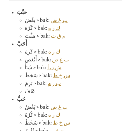
حَبَّبَ
ب غ ض
بَغَّضَ > bak:
ك ر ه
كَرَّهَ > bak:
م ق ت
مَقَّتَ > bak:
أَحَبَّ
ك ر ه
كَرِهَ > bak:
ب غ ض
أَبْغَضَ > bak:
ش ن أ
شَنَأَ > bak:
س خ ط
سَخِطَ > bak:
ب ر م
بَرِمَ > bak:
عَافَ
حُبٌّ
ب غ ض
بُغْضٌ > bak:
ك ر ه
كُرْهٌ > bak:
س خ ط
سُخْطٌ > bak:
ن ف ر
نُفُورٌ > bak: