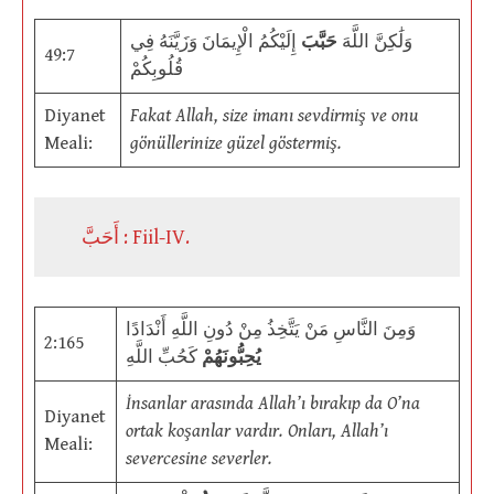
وَلَٰكِنَّ اللَّهَ
حَبَّبَ
إِلَيْكُمُ الْإِيمَانَ وَزَيَّنَهُ فِي
49:7
قُلُوبِكُمْ
Diyanet
Fakat Allah, size imanı sevdirmiş ve onu
Meali:
gönüllerinize güzel göstermiş.
أَحَبَّ : Fiil-IV.
وَمِنَ النَّاسِ مَنْ يَتَّخِذُ مِنْ دُونِ اللَّهِ أَنْدَادًا
2:165
يُحِبُّونَهُمْ
كَحُبِّ اللَّهِ
İnsanlar arasında Allah’ı bırakıp da O’na
Diyanet
ortak koşanlar vardır. Onları, Allah’ı
Meali:
severcesine severler.