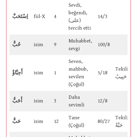
Sevdi,
beğendi,
اِسْتَحَبَّ
fiil-X
4
14/3
(على)
tercih etti
Muhabbet,
حُبٌّ
isim
9
100/8
sevgi
Seven,
mahbub,
Tekili:
أَحِبَّاؤُ
isim
1
5/18
sevilen
حَبِيبٌ
(Çoğul)
Daha
أَحَبُّ
isim
3
12/8
sevimli
Tane
Tekil:
حَبٌّ
isim
12
80/27
(Çoğul)
حَبَّةٌ