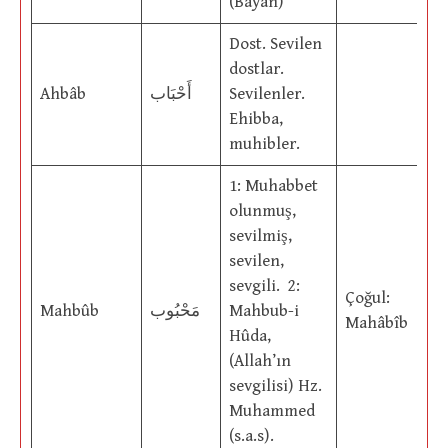
(Bayan)
Dost. Sevilen
dostlar.
Ahbâb
أَحْبَاب
Sevilenler.
Ehibba,
muhibler.
1: Muhabbet
olunmuş,
sevilmiş,
sevilen,
sevgili. 2:
Çoğul:
Mahbûb
مَحْبُوب
Mahbub-i
Mahâbîb
Hûda,
(Allah’ın
sevgilisi) Hz.
Muhammed
(s.a.s).