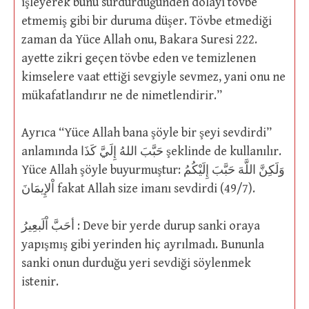
işleyerek bunu sürdürdüğünden dolayı tövbe
etmemiş gibi bir duruma düşer. Tövbe etmediği
zaman da Yüce Allah onu, Bakara Suresi 222.
ayette zikri geçen tövbe eden ve temizlenen
kimselere vaat ettiği sevgiyle sevmez, yani onu ne
mükafatlandırır ne de nimetlendirir.”
Ayrıca “Yüce Allah bana şöyle bir şeyi sevdirdi”
anlamında حَبَّبَ اللهُ إِلَيَّ كَذَا şeklinde de kullanılır.
Yüce Allah şöyle buyurmuştur: وَلَكِنَّ اللَّهَ حَبَّبَ إِلَيْكُمُ
اْلإِيمَانَ fakat Allah size imanı sevdirdi (49/7).
أحَبَّ اْلَبعِيرُ : Deve bir yerde durup sanki oraya
yapışmış gibi yerinden hiç ayrılmadı. Bununla
sanki onun durduğu yeri sevdiği söylenmek
istenir.