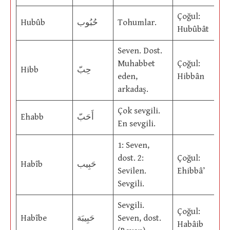
Çoğul:
Hubûb
حُبُوب
Tohumlar.
Hubûbât
Seven. Dost.
Muhabbet
Çoğul:
Hibb
حِبّ
eden,
Hibbân
arkadaş.
Çok sevgili.
Ehabb
أَحَبّ
En sevgili.
1: Seven,
dost. 2:
Çoğul:
Habîb
حَبِيب
Sevilen.
Ehibbâ’
Sevgili.
Sevgili.
Çoğul:
Habîbe
حَبِيبَة
Seven, dost.
Habâib