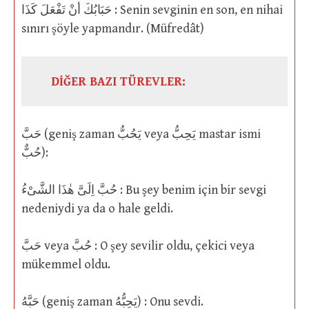
حَبَابُكَ أنْ تَفْعَلَ كَذَا : Senin sevginin en son, en nihai
sınırı şöyle yapmandır. (Müfredât)
DİĞER BAZI TÜREVLER:
حَبَّ (geniş zaman يَحُبُّ veya يَحِبُّ mastar ismi
حُبٌّ):
حُبَّ اِلَىَّ هٰذَا الشَّىْءُ : Bu şey benim için bir sevgi
nedeniydi ya da o hale geldi.
حَبَّ veya حُبَّ : O şey sevilir oldu, çekici veya
mükemmel oldu.
حَبَّهُ (geniş zaman يَحِبُّهُ) : Onu sevdi.