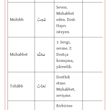
Seven.
Muhabbet
Muhibb
مُحِبّ
eden. Dost.
Hayrı
isteyen.
1: Sevgi,
sevme. 2:
Muhabbet
مَحَبَّة
Dostça
konuşma,
yârenlik.
Dostluk
etme.
Tehâbb
تَحَابّ
Muhabbet,
sevişme.
Birbirine