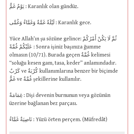
يَوْمٌ غَمٌّ : Karanlık olan gündüz.
لَيْلَةٌ غَمَّةٌ وَغَمَّاءُ وَغُمَّى : Karanlık gece.
Yüce Allah’ın şu sözüne gelince: ثُمَّ لَا يَكُنْ أَمْرُكُمْ
عَلَيْكُمْ غُمَّةً : Sonra işiniz başınıza ğumme
olmasın (10/71). Burada geçen غُمَّةٌ kelimesi
“soluğu kesen gam, tasa, keder” anlamındadır.
كَرْبٌ ve كُرْبَةٌ kullanımlarına benzer bir biçimde
غَمٌّ ve غُمَّةٌ şekillerine kullanılır.
غِمَامَةٌ : Dişi devenin burnunun veya gözünün
üzerine bağlanan bez parçası.
نَاصِيَةٌ غَمَّاءُ : Yüzü örten perçem. (Müfredât)