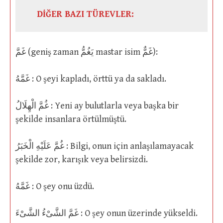
DİĞER BAZI TÜREVLER:
غَمَّ (geniş zaman يَغُمُّ mastar isim غَمٌّ):
غَمَّهُ : O şeyi kapladı, örttü ya da sakladı.
غُمَّ الْهِلَالُ : Yeni ay bulutlarla veya başka bir
şekilde insanlara örtülmüştü.
غُمَّ عَلَيْهِ الْخَبَرُ : Bilgi, onun için anlaşılamayacak
şekilde zor, karışık veya belirsizdi.
غَمَّهُ : O şey onu üzdü.
غَمَّ الشَّىْءُ الشَّىْءَ : O şey onun üzerinde yükseldi.