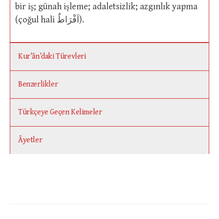
bir iş; günah işleme; adaletsizlik; azgınlık yapma
(çoğul hali اَفْرَاطٌ).
Kur’ân’daki Türevleri
Benzerlikler
Türkçeye Geçen Kelimeler
Âyetler