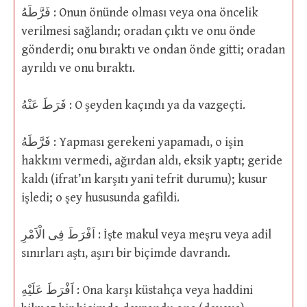
فَرَّطَهُ : Onun önünde olması veya ona öncelik
verilmesi sağlandı; oradan çıktı ve onu önde
gönderdi; onu bıraktı ve ondan önde gitti; oradan
ayrıldı ve onu bıraktı.
فَرَطَ عَنْهُ : O şeyden kaçındı ya da vazgeçti.
فَرَّطَهُ : Yapması gerekeni yapamadı, o işin
hakkını vermedi, ağırdan aldı, eksik yaptı; geride
kaldı (ifrat’ın karşıtı yani tefrit durumu); kusur
işledi; o şey hususunda gafildi.
اَفْرَطَ فِى الْاَمْرِ : İşte makul veya meşru veya adil
sınırları aştı, aşırı bir biçimde davrandı.
اَفْرَطَ عَلَيْهِ : Ona karşı küstahça veya haddini