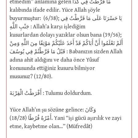
etmedim” anlamına gelen مَا فَرَّطْتُ فِي كَذَا
kalıbında ifade edilir. Yüce Allah şöyle
buyurmuştur: (6/38); يَا حَسْرَتَا عَلَى مَا فَرَّطْتُ فِي
جَنْبِ اللَّهِ : Allah’a karşı işlediğim
kusurlardan dolayı yazıklar olsun bana (39/56);
أَلَمْ تَعْلَمُوا أَنَّ أَبَاكُمْ قَدْ أَخَذَ عَلَيْكُمْ مَوْثِقًا مِنَ اللَّهِ وَمِنْ
قَبْلُ مَا فَرَّطْتُمْ فِي يُوسُفَ : Babanızın sizden Allah
adına ahit aldığını ve daha önce Yûsuf
konusunda ettiğiniz kusuru bilmiyor
musunuz? (12/80).
أَفْرَطْتُ الْقِرْبَةَ : Tulumu doldurdum.
Yüce Allah’ın şu sözüne gelince: وَكَانَ
أَمْرُهُ فُرُطًا (18/28). Yani “işi gücü aşırılık ve zayi
etme, kaybetme olan…” (Müfredât)