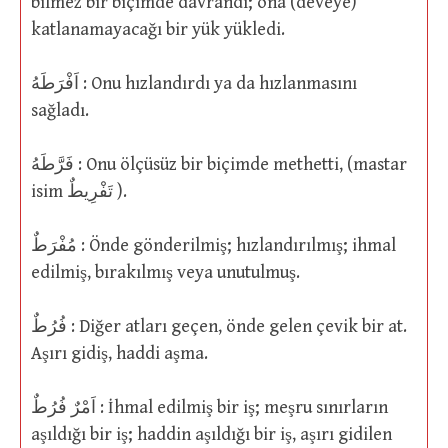
bilmez bir biçimde davrandı; ona (deveye)
katlanamayacağı bir yük yükledi.
اَفْرَطَهُ : Onu hızlandırdı ya da hızlanmasını
sağladı.
فَرَّطَهُ : Onu ölçüsüz bir biçimde methetti, (mastar
isim تَفْرِيطٌ ).
مُفْرَطٌ : Önde gönderilmiş; hızlandırılmış; ihmal
edilmiş, bırakılmış veya unutulmuş.
فُرُطٌ : Diğer atları geçen, önde gelen çevik bir at.
Aşırı gidiş, haddi aşma.
اَمْرٌ فُرُطٌ : İhmal edilmiş bir iş; meşru sınırların
aşıldığı bir iş; haddin aşıldığı bir iş, aşırı gidilen