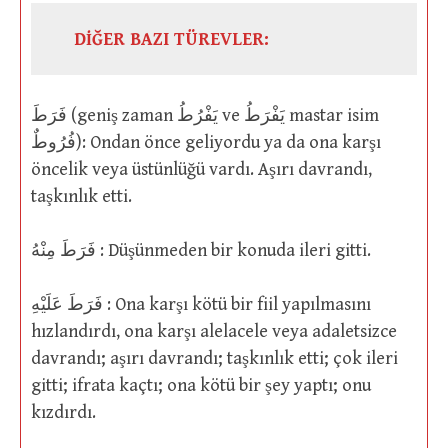
DİĞER BAZI TÜREVLER:
فَرَطَ (geniş zaman يَفْرُطُ ve يَفْرَطُ mastar isim
فُرُوطٌ): Ondan önce geliyordu ya da ona karşı
öncelik veya üstünlüğü vardı. Aşırı davrandı,
taşkınlık etti.
فَرَطَ مِنْهُ : Düşünmeden bir konuda ileri gitti.
فَرَطَ عَلَيْهِ : Ona karşı kötü bir fiil yapılmasını
hızlandırdı, ona karşı alelacele veya adaletsizce
davrandı; aşırı davrandı; taşkınlık etti; çok ileri
gitti; ifrata kaçtı; ona kötü bir şey yaptı; onu
kızdırdı.