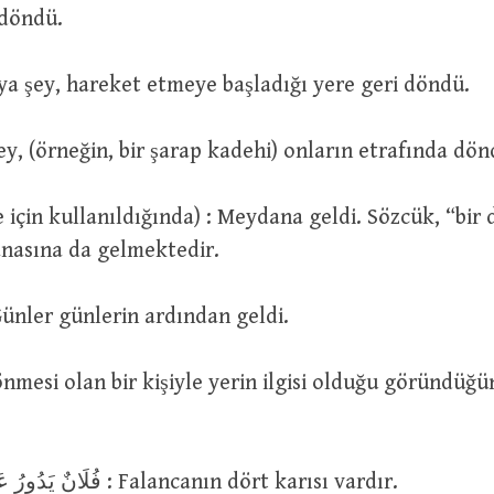
 döndü.
işi veya şey, hareket etmeye başladığı yere geri döndü.
دَارَ بَيْ : O şey, (örneğin, bir şarap kadehi) onların etrafında dö
nasına da gelmektedir.
دَارَتِ الْاَيَ : Günler günlerin ardından geldi.
فُلَانٌ يَدُورُ عَلَى اَرْبَعِ نِسْوَةٍ : Falancanın dört karısı vardır.