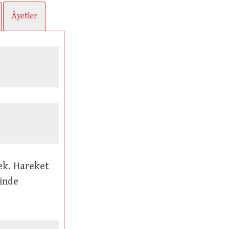
Âyetler
çinde