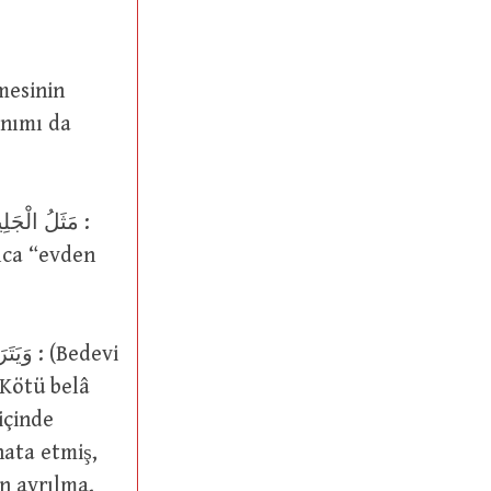
anımı da
rıca “evden
 Kötü belâ
içinde
ihata etmiş,
an ayrılma,