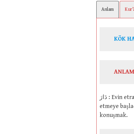
Anlam
Kur’
KÖK H
ANLAM
دَارَ : Evin etrafından gitmek, çevresini dolaşmak, etrafında dönmek. Hareket
etmeye başla
konuşmak.