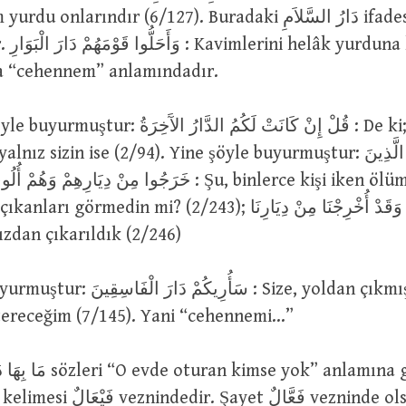
larındır (6/127). Buradaki دَارُ السَّلاَمِ ifadesi “cennet”
ndurdular
da “cehennem” anlamındadır.
قُلْ إِنْ كَانَتْ لَكُمُ الدَّارُ الآ : De ki; eğer
 sizin ise (2/94). Yine şöyle buyurmuştur: أَلَمْ تَرَ إِلَى الَّذِينَ
خَرَجُوا مِنْ دِيَارِهِ : Şu, binlerce kişi iken ölüm korkusuyla
görmedin mi? (2/243); وَقَدْ أُخْرِجْنَا مِنْ دِيَارِنَا :
ızdan çıkarıldık (2/246)
سَأُرِيكُمْ  : Size, yoldan çıkmışların
ereceğim (7/145). Yani “cehennemi…”