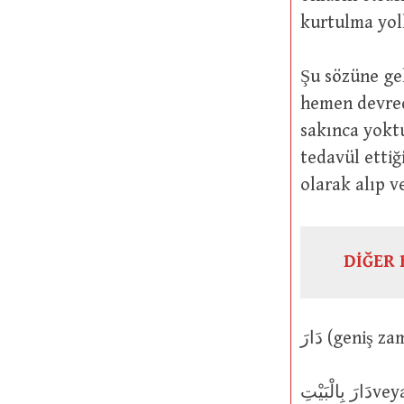
kurtulma yoll
Şu sözüne gelince: نَ تِجَارَةً حَاضِرَةً تُدِيرُونَهَا بَيْنَكُمْ
hemen devred
sakınca yoktu
tedavül ettiğ
olarak alıp v
DİĞER 
دَارَ بِالْبَيْتِveya دَارَ عَلَيْهِ veya دَارَ حَوْلَهُ : Evin etrafından gitti, çevresini dolaştı ya