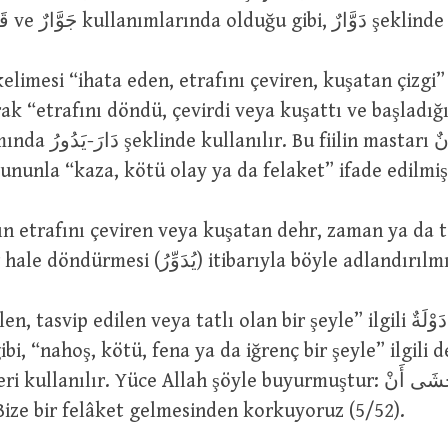
durumda قَوَّالٌ ve جَوَّارٌ kullanımlarında ol
arak “etrafını döndü, çevirdi veya kuşattı ve başladığ
 mastarı دَوَرَانٌ şeklinde
bununla “kaza, kötü olay ya da felaket” ifade edilmiş
bir halden bir hale döndürmesi (يُدَوِّرُ) itibarıyla böyle adlandı
, tasvip edilen veya tatlı olan bir şeyle” ilgili دَوْلَةٌ kelimesi
i, “nahoş, kötü, fena ya da iğrenç bir şeyle” ilgili de دَوْرَةٌ 
تُصِيبَنَا دَآئِر : Bize bir felâket gelmesinden korkuyoruz (5/52).