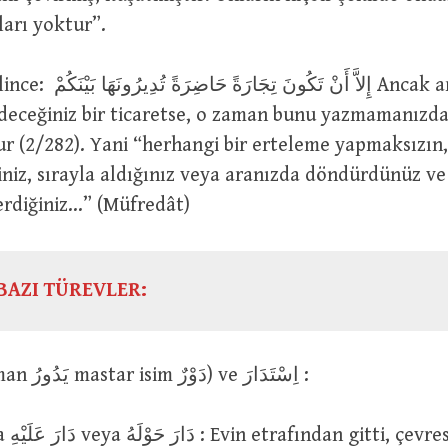
arı yoktur”.
إِلاَّ أَنْ تَكُو Ancak aranızda
eceğiniz bir ticaretse, o zaman bunu yazmamanızda 
r (2/282). Yani “herhangi bir erteleme yapmaksızın
iniz, sırayla aldığınız veya aranızda döndürdünüz ve 
erdiğiniz…” (Müfredât)
BAZI TÜREVLER:
دَارَ (geniş zaman يَدُورُ mastar isim دَوْرٌ) ve اِسْتَدَارَ :