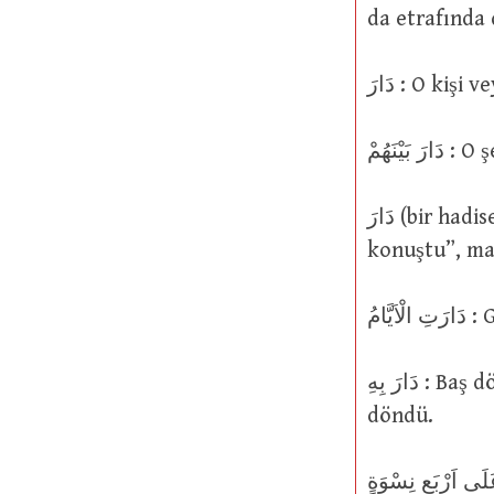
da etrafında
دَارَ : O k
نَهُمْ
دَارَ (bir hadise için kullanıldığında) : Meydana geldi. Sözcük, “bir daire içinde
konuştu”, ma
ّامُ
دَارَ بِهِ : Baş dönmesi olan bir kişiyle yerin ilgisi olduğu göründüğünden onunla
döndü.