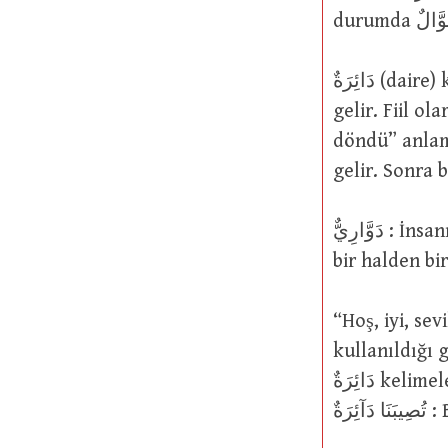
دَائِرَةٌ (daire) kelimesi “ihata eden, etrafını çeviren, kuşatan çizgi” anlamına
gelir. Fiil ol
döndü” anlamında دَارَ-يَدُورُ şeklinde kullanılır. Bu fiilin
gelir. Sonra 
دَوَّارِيٌّ : İnsanın etrafını çeviren veya kuşatan dehr, zaman ya da talih. İnsanı
“Hoş, iyi, sevilen
kullanıldığı gib
دَائِرَةٌ kelimeleri kullanılır. Yüce Allah şöyle buyurmuştur: نَخْشَى أَنْ
َةٌ