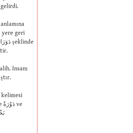
duğu gibi, دَوَّارٌ şeklinde gelirdi.
ı yere geri
tir.
rılmıştır.
ve