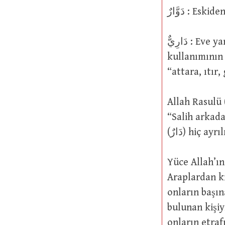
دَوَّارٌ : 
دَارِيٌّ : Eve yani دَارٌ’a nispet edilen, mensûb olan. Tıpkı هَالِكِيٌّ kelimesinin
kullanımının 
“attara, ıtır,
Allah Rasulü (s.a.v.) şöyle b
“Salih arkada
Yüce Allah’ın şu sözüne gelince:  السَّوْءِ
Araplardan ki
onların başın
bulunan kişiyi
onların etraf