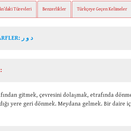
ân’daki Türevleri
Benzerlikler
Türkçeye Geçen Kelimeler
ARFLER:
د و ر
:
dığı yere geri dönmek. Meydana gelmek. Bir daire i