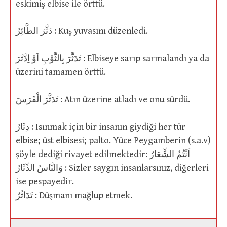
eskimiş elbise ile örttü.
دَثَّرَ الطَّائِرُ : Kuş yuvasını düzenledi.
تَدَثَّرَ بِالثَّوْبِ اَوْ اِدَّثَرَ : Elbiseye sarıp sarmalandı ya da
üzerini tamamen örttü.
تَدَثَّرَ الْفَرَسَ : Atın üzerine atladı ve onu sürdü.
دِثَارٌ : Isınmak için bir insanın giydiği her tür
elbise; üst elbisesi; palto. Yüce Peygamberin (s.a.v)
şöyle dediği rivayet edilmektedir: اَنْتُمُ الشِّعَارُ
وَالنَّاسُ الدِّثَارُ : Sizler saygın insanlarsınız, diğerleri
ise pespayedir.
تَدَاثُرٌ : Düşmanı mağlup etmek.