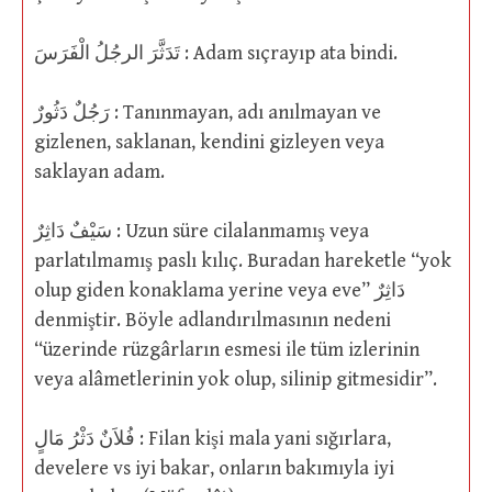
تَدَثَّرَ الرجُلُ الْفَرَسَ : Adam sıçrayıp ata bindi.
رَجُلٌ دَثُورٌ : Tanınmayan, adı anılmayan ve
gizlenen, saklanan, kendini gizleyen veya
saklayan adam.
سَيْفٌ دَاثِرٌ : Uzun süre cilalanmamış veya
parlatılmamış paslı kılıç. Buradan hareketle “yok
olup giden konaklama yerine veya eve” دَاثِرٌ
denmiştir. Böyle adlandırılmasının nedeni
“üzerinde rüzgârların esmesi ile tüm izlerinin
veya alâmetlerinin yok olup, silinip gitmesidir”.
فُلاَنٌ دَثْرُ مَالٍ : Filan kişi mala yani sığırlara,
develere vs iyi bakar, onların bakımıyla iyi