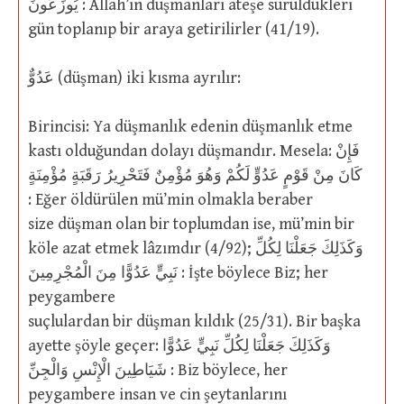
يُوزَعُونَ : Allah’ın düşmanları ateşe sürüldükleri
gün toplanıp bir araya getirilirler (41/19).
عَدُوٌّ (düşman) iki kısma ayrılır:
Birincisi: Ya düşmanlık edenin düşmanlık etme
kastı olduğundan dolayı düşmandır. Mesela: فَإِنْ
كَانَ مِنْ قَوْمٍ عَدُوٍّ لَكُمْ وَهُوَ مُؤْمِنٌ فَتَحْرِيرُ رَقَبَةٍ مُؤْمِنَةٍ
: Eğer öldürülen mü’min olmakla beraber
size düşman olan bir toplumdan ise, mü’min bir
köle azat etmek lâzımdır (4/92); وَكَذَلِكَ جَعَلْنَا لِكُلِّ
نَبِيٍّ عَدُوًّا مِنَ الْمُجْرِمِينَ : İşte böylece Biz; her
peygambere
suçlulardan bir düşman kıldık (25/31). Bir başka
ayette şöyle geçer: وَكَذَلِكَ جَعَلْنَا لِكُلِّ نَبِيٍّ عَدُوًّا
شَيَاطِينَ الْإِنْسِ وَالْجِنِّ : Biz böylece, her
peygambere insan ve cin şeytanlarını