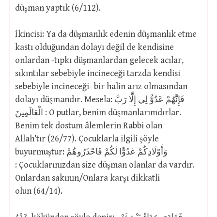
düşman yaptık (6/112).
İkincisi: Ya da düşmanlık edenin düşmanlık etme
kastı olduğundan dolayı değil de kendisine
onlardan -tıpkı düşmanlardan gelecek acılar,
sıkıntılar sebebiyle incineceği tarzda kendisi
sebebiyle incineceği- bir halin arız olmasından
dolayı düşmandır. Mesela: فَإِنَّهُمْ عَدُوٌّ لِي إِلَّا رَبَّ
الْعَالَمِينَ : O putlar, benim düşmanlarımdırlar.
Benim tek dostum âlemlerin Rabbi olan
Allah’tır (26/77). Çocuklarla ilgili şöyle
buyurmuştur: وَأَوْلَادِكُمْ عَدُوًّا لَكُمْ فَاحْذَرُوهُمْ
: Çocuklarınızdan size düşman olanlar da vardır.
Onlardan sakının/Onlara karşı dikkatli
olun (64/14).