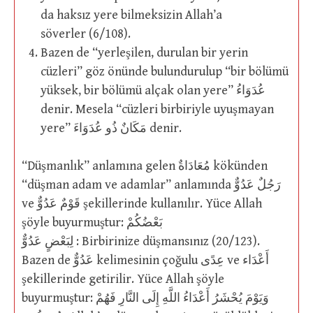
da haksız yere bilmeksizin Allah’a
söverler (6/108).
Bazen de “yerleşilen, durulan bir yerin
cüzleri” göz önünde bulundurulup “bir bölümü
yüksek, bir bölümü alçak olan yere” عُدَوَاءُ
denir. Mesela “cüzleri birbiriyle uyuşmayan
yere” مَكَانٌ ذُو عُدَوَاءَ denir.
“Düşmanlık” anlamına gelen مُعَادَاةٌ kökünden
“düşman adam ve adamlar” anlamında رَجُلٌ عَدُوٌّ
ve قَوْمٌ عَدُوٌّ şekillerinde kullanılır. Yüce Allah
şöyle buyurmuştur: بَعْضُكُمْ
لِبَعْضٍ عَدُوٌّ : Birbirinize düşmansınız (20/123).
Bazen de عَدُوٌّ kelimesinin çoğulu عِدًى ve أَعْدَاء
şekillerinde getirilir. Yüce Allah şöyle
buyurmuştur: وَيَوْمَ يُحْشَرُ أَعْدَاءُ اللَّهِ إِلَى النَّارِ فَهُمْ