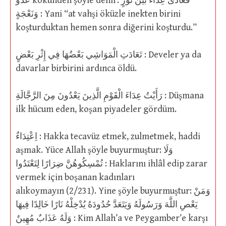
عَدْوٌ kökünden şöyle denir: فَعَادَى عِدَاءً بَيْنَ ثَوْرٍ
وَنَعْجَةٍ : Yani “at vahşi öküzle inekten birini
koşturduktan hemen sonra diğerini koşturdu.”
تَعَادَتِ الْمَوَاشِي بَعْضُهَا فِي إِثْرِ بَعْضٍ : Develer ya da
davarlar birbirini ardınca öldü.
رَأَيْتُ عِدَاءَ الْقَوْمِ الَّذِينَ يَعْدُونَ مِنَ الرَّجَّالَةِ : Düşmana
ilk hücum eden, koşan piyadeler gördüm.
اِعْتِدَاءٌ : Hakka tecavüz etmek, zulmetmek, haddi
aşmak. Yüce Allah şöyle buyurmuştur: وَلَا
تُمْسِكُوهُنَّ ضِرَارًا لِتَعْتَدُوا : Haklarını ihlâl edip zarar
vermek için boşanan kadınları
alıkoymayın (2/231). Yine şöyle buyurmuştur: وَمَنْ
يَعْصِ اللَّهَ وَرَسُولَهُ وَيَتَعَدَّ حُدُودَهُ يُدْخِلْهُ نَارًا خَالِدًا فِيهَا
وَلَهُ عَذَابٌ مُهِينٌ : Kim Allah’a ve Peygamber’e karşı