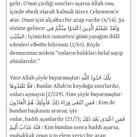
gelir, O’nun çizdiği sınırları aşarsa Allah onu,
içinde ebedi olarak kalmak üzere Cehennem’e
atar. Onun için alçaltıcı bir azap vardır (4/14). Şu
sözüne gelince: وَلَقَدْ عَلِمْتُمُ الَّذِينَ اعْتَدَوْا مِنْكُمْ فِي
السَّبْتِ : İçinizden cumartesi günü yasağını ihlâl
edenleri elbette bilirsiniz (2/65). Böyle
denmesinin nedeni “onların balıkları helal sayıp
almalarıdır.”
Yüce Allah şöyle buyurmuştur: تِلْكَ حُدُودُ اللَّهِ
فَلَا تَعْتَدُوهَا : Bunlar Allah’ın koyduğu sınırlardır,
onları aşmayın (2/229). Yine şöyle buyurmuştur:
فَمَنِ ابْتَغَى وَرَاءَ ذَلِكَ فَأُولَئِكَ هُمُ الْعَادُونَ : Kim de
bundan başkasını ararsa; işte
onlar, haddi aşanlardır (23/7); فَمَنِ اعْتَدَى بَعْدَ ذَلِكَ
فَلَهُ عَذَابٌ أَلِيمٌ : Kim bundan sonra haddi aşarsa,
muhakkak onun için elem verici bir azap