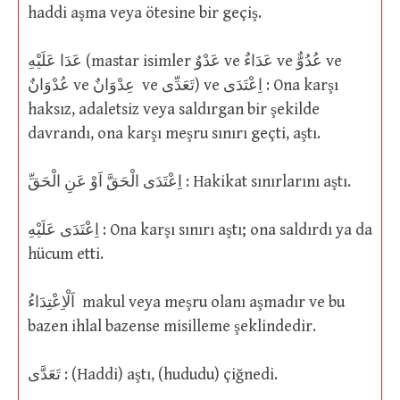
haddi aşma veya ötesine bir geçiş.
عَدَا عَلَيْهِ (mastar isimler عَدْوٌ ve عَدَاءٌ ve عُدُوٌّ ve
عُدْوَانٌ ve عِدْوَانٌ ve تَعَدِّى) ve اِعْتَدَى : Ona karşı
haksız, adaletsiz veya saldırgan bir şekilde
davrandı, ona karşı meşru sınırı geçti, aştı.
اِعْتَدَى الْحَقَّ اَوْ عَنِ الْحَقِّ : Hakikat sınırlarını aştı.
اِعْتَدَى عَلَيْهِ : Ona karşı sınırı aştı; ona saldırdı ya da
hücum etti.
اَلْاِعْتِدَاءُ makul veya meşru olanı aşmadır ve bu
bazen ihlal bazense misilleme şeklindedir.
تَعَدَّى : (Haddi) aştı, (hududu) çiğnedi.