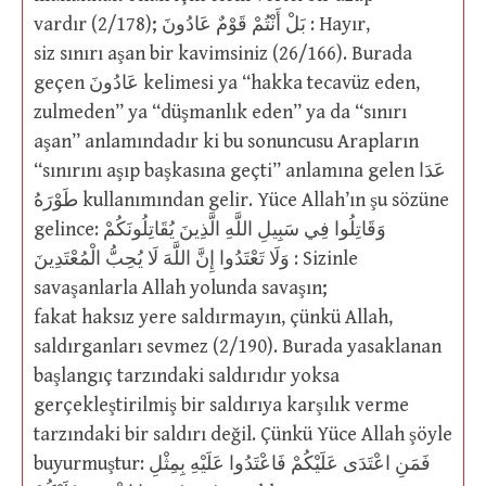
vardır (2/178); بَلْ أَنْتُمْ قَوْمٌ عَادُونَ : Hayır,
siz sınırı aşan bir kavimsiniz (26/166). Burada
geçen عَادُونَ kelimesi ya “hakka tecavüz eden,
zulmeden” ya “düşmanlık eden” ya da “sınırı
aşan” anlamındadır ki bu sonuncusu Arapların
“sınırını aşıp başkasına geçti” anlamına gelen عَدَا
طَوْرَهُ kullanımından gelir. Yüce Allah’ın şu sözüne
gelince: وَقَاتِلُوا فِي سَبِيلِ اللَّهِ الَّذِينَ يُقَاتِلُونَكُمْ
وَلَا تَعْتَدُوا إِنَّ اللَّهَ لَا يُحِبُّ الْمُعْتَدِينَ : Sizinle
savaşanlarla Allah yolunda savaşın;
fakat haksız yere saldırmayın, çünkü Allah,
saldırganları sevmez (2/190). Burada yasaklanan
başlangıç tarzındaki saldırıdır yoksa
gerçekleştirilmiş bir saldırıya karşılık verme
tarzındaki bir saldırı değil. Çünkü Yüce Allah şöyle
buyurmuştur: فَمَنِ اعْتَدَى عَلَيْكُمْ فَاعْتَدُوا عَلَيْهِ بِمِثْلِ