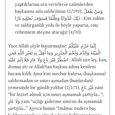
yaptıklarına son verirlerse zalimlerden
başkasına asla saldırılmaz (2/193); وَمَنْ يَفْعَلْ
ذَلِكَ عُدْوَانًا وَظُلْمًا فَسَوْفَ نُصْلِيهِ نَارًا : Kim zulüm
ve saldırganlık yolu ile böyle yaparsa, onu
cehennem ateşine atacağız (4/30).
Yüce Allah şöyle buyurmuştur: إِنَّمَا حَرَّمَ عَلَيْكُمُ
الْمَيْتَةَ وَالدَّمَ وَلَحْمَ الْخِنْزِيرِ وَمَا أُهِلَّ بِهِ لِغَيْرِ اللَّهِ فَمَنِ
اضْطُرَّ غَيْرَ بَاغٍ وَلَا عَادٍ فَلَا إِثْمَ عَلَيْهِ : Allah size leş, kan,
domuz eti ve Allah’tan başkası adına kesileni
haram kıldı. Ama kim mecbur kalırsa, (başkasına)
saldırmadan ve sınırı aşmadan (bunlardan)
yemesinde bir günâh yoktur (2/173). غَيْرَ بَاغٍ yani
“bir lezzet almak için sınırı aşmamak şartıyla…”;
وَلَا عَادٍ yani “açlığı giderme sınırını da aşmamak
şartıyla…” Ayrıca bunun “İmâma: öndere baş