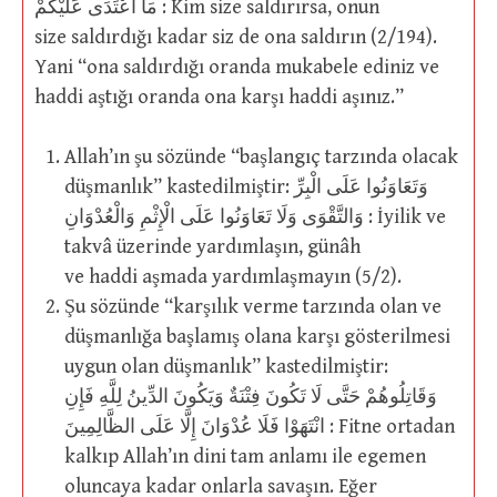
مَا اعْتَدَى عَلَيْكُمْ : Kim size saldırırsa, onun
size saldırdığı kadar siz de ona saldırın (2/194).
Yani “ona saldırdığı oranda mukabele ediniz ve
haddi aştığı oranda ona karşı haddi aşınız.”
Allah’ın şu sözünde “başlangıç tarzında olacak
düşmanlık” kastedilmiştir: وَتَعَاوَنُوا عَلَى الْبِرِّ
وَالتَّقْوَى وَلَا تَعَاوَنُوا عَلَى الْإِثْمِ وَالْعُدْوَانِ : İyilik ve
takvâ üzerinde yardımlaşın, günâh
ve haddi aşmada yardımlaşmayın (5/2).
Şu sözünde “karşılık verme tarzında olan ve
düşmanlığa başlamış olana karşı gösterilmesi
uygun olan düşmanlık” kastedilmiştir:
وَقَاتِلُوهُمْ حَتَّى لَا تَكُونَ فِتْنَةٌ وَيَكُونَ الدِّينُ لِلَّهِ فَإِنِ
انْتَهَوْا فَلَا عُدْوَانَ إِلَّا عَلَى الظَّالِمِينَ : Fitne ortadan
kalkıp Allah’ın dini tam anlamı ile egemen
oluncaya kadar onlarla savaşın. Eğer