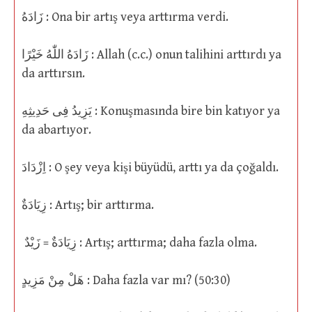
زَادَهُ : Ona bir artış veya arttırma verdi.
زَادَهُ اللّٰهُ خَيْرًا : Allah (c.c.) onun talihini arttırdı ya
da arttırsın.
يَزِيدُ فِى حَدِيثِهِ : Konuşmasında bire bin katıyor ya
da abartıyor.
اِزْدَادَ : O şey veya kişi büyüdü, arttı ya da çoğaldı.
زِيَادَةٌ : Artış; bir arttırma.
زِيَادَةٌ = زَيْدٌ : Artış; arttırma; daha fazla olma.
هَلْ مِنْ مَزِيدٍ : Daha fazla var mı? (50:30)