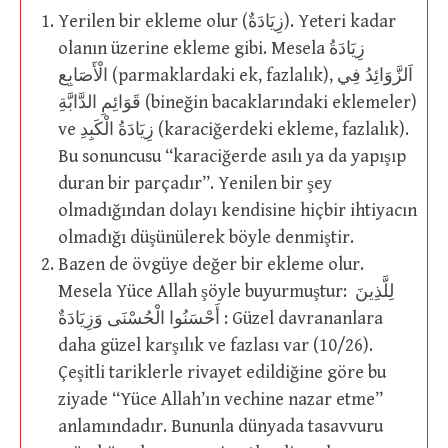
Yerilen bir ekleme olur (زِيَادَةٌ). Yeteri kadar
olanın üzerine ekleme gibi. Mesela زِيَادَةُ
الْأَصَابِع (parmaklardaki ek, fazlalık), اَلزَّوَائِدُ فِي
قَوَائِمِ الدَّابَّةِ (bineğin bacaklarındaki eklemeler)
ve زِيَادَةُ الْكَبِدِ (karaciğerdeki ekleme, fazlalık).
Bu sonuncusu “karaciğerde asılı ya da yapışıp
duran bir parçadır”. Yenilen bir şey
olmadığından dolayı kendisine hiçbir ihtiyacın
olmadığı düşünülerek böyle denmiştir.
Bazen de övgüye değer bir ekleme olur.
Mesela Yüce Allah şöyle buyurmuştur: لِلَّذِينَ
أَحْسَنُوا الْحُسْنَى وَزِيَادَةٌ : Güzel davrananlara
daha güzel karşılık ve fazlası var (10/26).
Çeşitli tariklerle rivayet edildiğine göre bu
ziyade “Yüce Allah’ın vechine nazar etme”
anlamındadır. Bununla dünyada tasavvuru