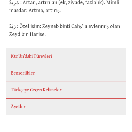
مَزِيدٌ : Artan, artırılan (ek, ziyade, fazlalık). Mimli
masdar: Artma, artırış.
زَيْدٌ : Özel isim: Zeyneb binti Cahş’la evlenmiş olan
Zeyd bin Harise.
Kur’ân’daki Türevleri
Benzerlikler
Türkçeye Geçen Kelimeler
Âyetler