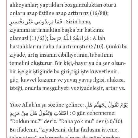
alıkoyanlar; yaptıkları bozgunculuktan ötürü
onlara azap üstüne azap arttırırız (16/88);
فَمَا تَزِيدُونَنِي غَيْرَ تَخْسِيرٍ : Sizin bana,
ziyanımı artırmaktan başka bir katkınız
olamaz! (11/63); فَزَادَهُمُ اللّهُ مَرَضاً : Allah
hastalıklarını daha da artırmıştır (2/10). Çünkü bu
ziyade, artış insanın cibilliyetinin, tabiatının
temelini oluşturur. Bir kişi,-hayır ya da şer olsun-
bir işe giriştiğinde bu giriştiği işte kuvvetlenir,
güç, kuvvet kazanır ve yavaş yavaş ilgisi, alakası,
isteği, onunla meşguliyeti vs ziyadeleşir, artar vs.
Yüce Allah’ın şu sözüne gelince: يَوْمَ نَقُولُ لِجَهَنَّمَ هَلِ
امْتَلاتِ وَتَقُولُ هَلْ مِنْ مَزِيدٍ : O gün cehenneme:
“Doldun mu?” deriz. “Daha yok mu” der (50/30).
Bu ifadenin, “ziyadesini, daha fazlasını isteme,