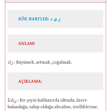
KÖK HARFLER:
ز ي د
ANLAM:
زَادَ : Büyümek, artmak, çoğalmak.
AÇIKLAMA:
زِيَادَةٌ : Bir şeyin halihazırda zâtında, üzere
bulunduğu, sahip olduğu ahvaline, özelliklerine,