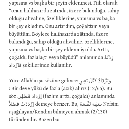
yapısına vs başka bir şeyin eklenmesi. Fiili olarak
“onun halihazırda zatında, üzere bulunduğu, sahip
olduğu ahvaline, özelliklerine, yapısına vs başka
bir şey ekledim. Onu artırdım, çoğalttım veya
büyüttüm. Böylece halihazırda zâtında, üzere
bulunduğu, sahip olduğu ahvaline, özelliklerine,
yapısına vs başka bir şey eklenmiş oldu. Arttı,
çoğaldı, fazlalaştı veya büyüdü” anlamında زِدْتُهُ
فَازْدَادَ şekillerinde kullanılır.
Yüce Allah’ın şu sözüne gelince: وَنَزْدَادُ كَيْلَ بَعِيرٍ
: Bir deve yükü de fazla (azık) alırız (12/65). Bu
söz اِزْدَادَ فَضْلِي (fazlım arttı, çoğaldı) anlamında
اِزْدَدْتُ فَضْلاً demeye benzer. Bu, سَفِهَ نَفْسَهُ Nefsini
aşağılayan/Kendini bilmeyen ahmak (2/130)
türündendir. Bazen bu: