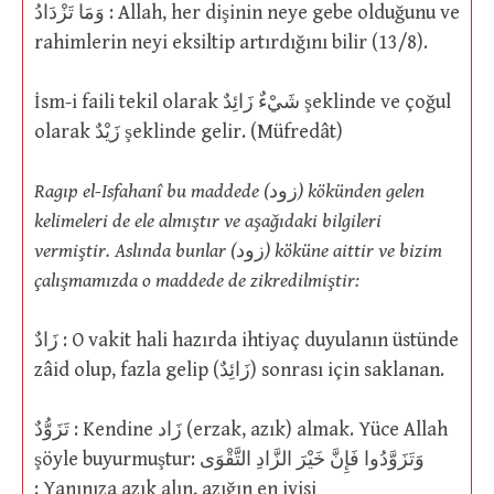
وَمَا تَزْدَادُ : Allah, her dişinin neye gebe olduğunu ve
rahimlerin neyi eksiltip artırdığını bilir (13/8).
İsm-i faili tekil olarak شَيْءٌ زَائِدٌ şeklinde ve çoğul
olarak زَيْدٌ şeklinde gelir. (Müfredât)
Ragıp el-Isfahanî bu maddede (
زود
) kökünden gelen
kelimeleri de ele almıştır ve aşağıdaki bilgileri
vermiştir. Aslında bunlar (
زود
) köküne aittir ve bizim
çalışmamızda o maddede de zikredilmiştir:
زَادٌ : O vakit hali hazırda ihtiyaç duyulanın üstünde
zâid olup, fazla gelip (زَائِدٌ) sonrası için saklanan.
تَزَوُّدٌ : Kendine زَاد (erzak, azık) almak. Yüce Allah
şöyle buyurmuştur: وَتَزَوَّدُوا فَإِنَّ خَيْرَ الزَّادِ التَّقْوَى
: Yanınıza azık alın, azığın en iyisi