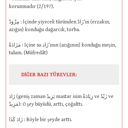
korunmadır (2/197).
مِزْوَدٌ : İçinde yiyecek türünden زَادٌ’ın (erzakın,
azığın) konduğu dağarcık, torba.
مَزَادَةٌ : İçine su زَاد’ının (azığının) konduğu meşin,
tulum. (Müfredât)
DİĞER BAZI TÜREVLER:
زَادَ (geniş zaman يَزِيدُ mastar isim زِيَادَةٌ ve زَيْدٌ ve
مَزِيدٌ): O şey büyüdü, arttı, çoğalttı.
زَادَ كَذَا : Böyle bir şeyde arttı.