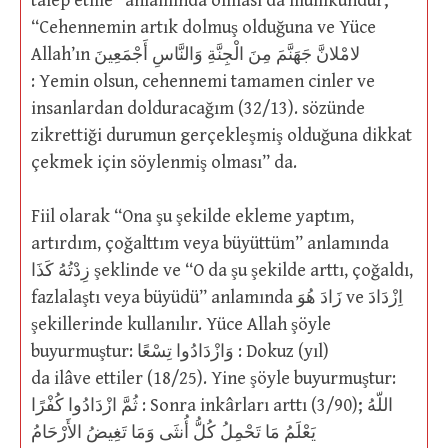
talep etme” anlamında olması da mümkündür;
“Cehennemin artık dolmuş olduğuna ve Yüce
Allah’ın لامْلانَّ جَهَنَّمَ مِنَ الْجِنَّةِ وَالنَّاسِ أَجْمَعِينَ
: Yemin olsun, cehennemi tamamen cinler ve
insanlardan dolduracağım (32/13). sözünde
zikrettiği durumun gerçekleşmiş olduğuna dikkat
çekmek için söylenmiş olması” da.
Fiil olarak “Ona şu şekilde ekleme yaptım,
artırdım, çoğalttım veya büyüttüm” anlamında
زِدْتُهُ كَذَا şeklinde ve “O da şu şekilde arttı, çoğaldı,
fazlalaştı veya büyüdü” anlamında زَادَ هُوَ ve اِزْدَادَ
şekillerinde kullanılır. Yüce Allah şöyle
buyurmuştur: وَازْدَادُوا تِسْعًا : Dokuz (yıl)
da ilâve ettiler (18/25). Yine şöyle buyurmuştur:
ثُمَّ ازْدَادُوا كُفْرًا : Sonra inkârları arttı (3/90); اللّهُ
يَعْلَمُ مَا تَحْمِلُ كُلُّ أُنثَى وَمَا تَغِيضُ الأَرْحَامُ