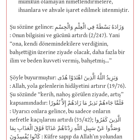
mümkün olamayan nimetlendirmelere,
ihsanlara ve ahvale işaret edilmek istenmiştir.
Şu sözüne gelince: وَزَادَهُ بَسْطَةً فِي الْعِلْمِ وَالْجِسْمِ
: Onun bilgisini ve gücünü artırdı (2/247). Yani
“ona, kendi dönemindekilere verdiğinin,
bahşettiğin üzerine ziyade olacak, daha fazla bir
ilim ve beden kuvveti vermiş, bahşetmiş…”
Şöyle buyurmuştur: وَيَزِيدُ اللَّهُ الَّذِينَ اهْتَدَوْا هُدًى
: Allah, yola gelenlerin hidâyetini artırır (19/76).
Şu sözünde “kerih, nahoş görülen ziyade, artış”
kapsamındadır: فَلَمَّا جَاءهُمْ نَذِيرٌ مَا زَادَهُمْ إِلاَّ نُفُورًا
: Uyarıcı onlara gelince, bu sadece onların
nefretle kaçışlarını artırdı (35/42); الَّذِينَ كَفَرُوا
وَصَدُّوا عَنْ سَبِيلِ اللّهِ زِدْنَاهُمْ عَذَابًا فَوْقَ الْعَذَابِ بِمَا
كَانُوا يُفْسِدُونَ : Küfre sapıp da Allah’ın yolundan