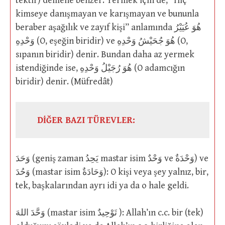
tektir) demene benzer. Yermek için de, “Hiç
kimseye danışmayan ve karışmayan ve bununla
beraber aşağılık ve zayıf kişi” anlamında هُوَ عُيَيْرُ
وَحْدِهِ (O, eşeğin biridir) ve هُوَ جُحَيْشُ وَحْدِهِ (O,
sıpanın biridir) denir. Bundan daha az yermek
istendiğinde ise, هُوَ رُجَيْلُ وَحْدِهِ (O adamcığın
biridir) denir. (Müfredât)
DİĞER BAZI TÜREVLER:
وَحَدَ (geniş zaman يَحِدُ mastar isim وَحْدٌ ve وَحْدَةٌ) ve
وَحُدَ (mastar isim وَحَادَةٌ): O kişi veya şey yalnız, bir,
tek, başkalarından ayrı idi ya da o hale geldi.
وَحَّدَ اللهَ (mastar isim تَوْحِيدٌ ): Allah’ın c.c. bir (tek)