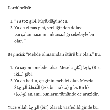
Dördüncüsü:
“Ya toz gibi, küçüklüğünden,
Ya da elmas gibi, sertliğinden dolayı,
parçalanmasının imkansızlığı sebebiyle bir
olan.”
Beşincisi: “Mebde olmasından ötürü bir olan.” Bu,
Ya sayının mebdei olur. Mesela وَاحِدٌ اِثْنَانِ (Bir,
iki…) gibi.
Ya da hattın, çizginin mebdei olur. Mesela
اَلنُّقْطَةُ اْلوَاحِدَةُ (tek bir nokta) gibi. Birlik
(وَحْدَةٌ) anlamı, bunların tümünde de arazîdir.
Yüce Allah الوَاحِدُ (bir) olarak vasfedildiğinde bu,