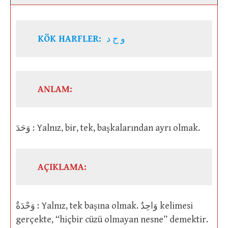
KÖK HARFLER:
و ح د
ANLAM:
وَحَدَ : Yalnız, bir, tek, başkalarından ayrı olmak.
AÇIKLAMA:
وَحْدَةٌ : Yalnız, tek başına olmak. وَاحِدٌ kelimesi
gerçekte, “hiçbir cüzü olmayan nesne” demektir.