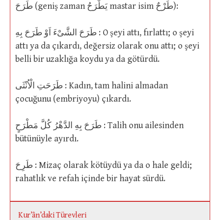
طَرَحَ (geniş zaman يَطْرَحُ mastar isim طَرْحٌ):
طَرَحَ الشَّىْءَ اَوْ طَرَحَ بِهِ : O şeyi attı, fırlattı; o şeyi
attı ya da çıkardı, değersiz olarak onu attı; o şeyi
belli bir uzaklığa koydu ya da götürdü.
طَرَحَتِ الْاُنْثَى : Kadın, tam halini almadan
çocuğunu (embriyoyu) çıkardı.
طَرَحَ بِهِ الدَّهْرُ كُلَّ مَطْرَحٍ : Talih onu ailesinden
bütünüyle ayırdı.
طَرِحَ : Mizaç olarak kötüydü ya da o hale geldi;
rahatlık ve refah içinde bir hayat sürdü.
Kur’ân’daki Türevleri