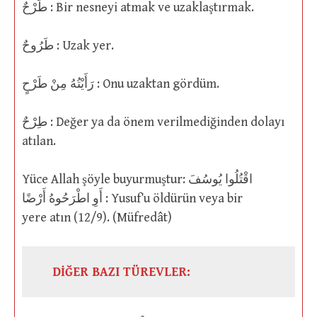
طَرْحٌ : Bir nesneyi atmak ve uzaklaştırmak.
طَرُوحٌ : Uzak yer.
رَأَيْتُهُ مِنْ طَرْحٍ : Onu uzaktan gördüm.
طِرْحٌ : Değer ya da önem verilmediğinden dolayı
atılan.
Yüce Allah şöyle buyurmuştur: اقْتُلُوا يُوسُفَ
أَوِ اطْرَحُوهُ أَرْضًا : Yusuf’u öldürün veya bir
yere atın (12/9). (Müfredât)
DİĞER BAZI TÜREVLER: