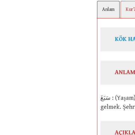
Anlam
Kur’
KÖK H
ANLAM
سَبَغَ : (Yaşam) hoş ve bereketli bir hale gelmek. Bir şey eksiksiz veya tam hale
gelmek. Şehr
AÇIKL