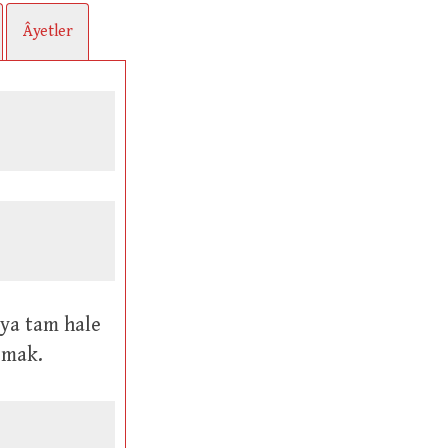
Âyetler
pmak.