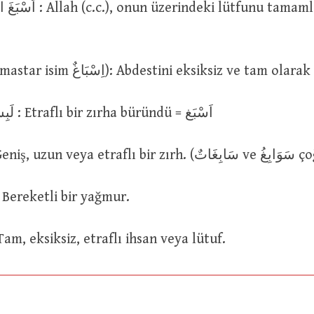
ndeki lütfunu tamamladı ya da
اَسْبَغَ الْوُضُوءَ (mastar isim اِسْبَاغٌ): Abdestini eksiksiz ve tam ol
لَبِسَ دِرْعًا سَابِغَةً : Etraflı bir zırha büründü = اَسْبَغ
دِرْعٌ سَابِغَةٌ : Geniş
مَطْرَةٌ سَابِغَ : Bereketli bir yağmur.
نِعْمَةٌ سَابِغ : Tam, eksiksiz, etraflı ihsan veya lütuf.