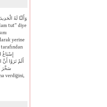
sını
larak yerine
سَخَّرَ ل
na verdiğini,