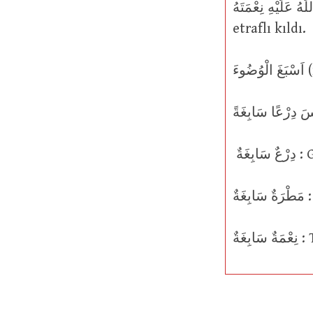
اَسْبَغَ اللّٰهُ عَلَيْهِ نِعْمَتَهُ : Allah (c.c.), onun üzeri
etraflı kıldı.
ةٌ
َةٌ