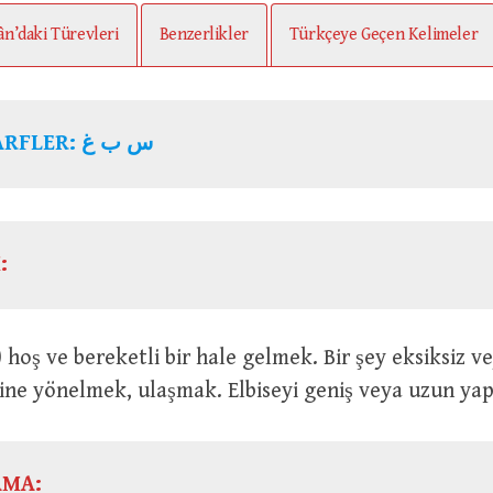
ân’daki Türevleri
Benzerlikler
Türkçeye Geçen Kelimeler
ARFLER:
س ب غ
:
ine yönelmek, ulaşmak. Elbiseyi geniş veya uzun ya
AMA: