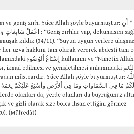
 : “Geniş zırhlar yap, dokumasını sağlam tut” diye
umuşak kıldık (34/11). “Suyun uygun yerlere ulaşma
e her uzva hakkını tam olarak vererek abdesti tam o
llanımı ve “Nimetin Allah tarafından
al edilmesi ve genişletilmesi anlamındaki إِسْبَاغُ النِّعَمِ
müsteardır. Yüce Allah şöyle buyurmuştur: أَلَمْ تَرَوْا أَنَّ اللَّهَ
َكُمُ مَا فِي السَّمَاوَاتِ وَمَا فِي اْلأَرْضِ وَأَسْبَغَ عَلَيْكُمْ نِعَمَهُ ظ
klerde olanları da, yerde olanları da buyruğunuz altı
çık ve gizli olarak size bolca ihsan ettiğini görmez
20). (Müfredât)