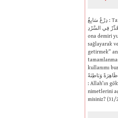
دِرْعٌ سَابِغٌ : Tam ve geniş zırh. Yüce Allah şöyle buyurmuştur: وَأَلَنَّا لَهُ الْحَدِيدَ * أَنِ
اعْمَلْ سَابِغَاتٍ وَقَدِّرْ فِي السَّرْدِ
ona demiri y
sağlayarak v
getirmek” anlamındaki إِسْبَاغُ اْلوُضُوءِ ku
tamamlanması, ikm
kullanımı buradan 
َاهِرَةً وَبَاطِنَةً
: Allah’ın gö
nimetlerini a
misiniz? (31/