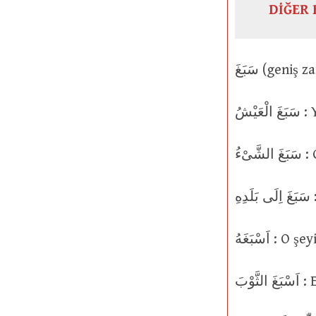
DİĞER 
ْشُ
ْءُ
ِ
اَسْبَغَهُ
وْبَ