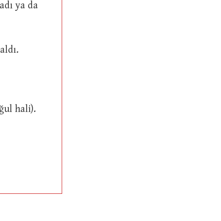
arak aldı.
, uzun veya etraflı bir zırh. (سَابِغَاتٌ ve سَوَابِغُ çoğul hali).