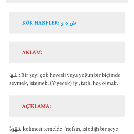
KÖK HARFLER: ش ه و
ANLAM:
شَهَا : Bir şeyi çok hevesli veya yoğun bir biçimde
sevmek, istemek. (Yiyecek) iyi, tatlı, hoş olmak.
AÇIKLAMA:
شَهْوَةٌ kelimesi temelde “nefsin, istediği bir şeye