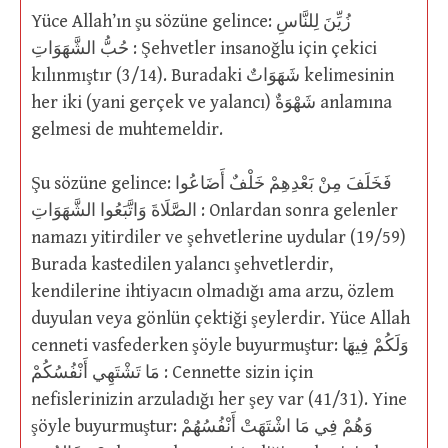
Yüce Allah’ın şu sözüne gelince: زُيِّنَ لِلنَّاسِ
حُبُّ الشَّهَوَاتِ : Şehvetler insanoğlu için çekici
kılınmıştır (3/14). Buradaki شَهَوَاتٌ kelimesinin
her iki (yani gerçek ve yalancı) شَهْوَةٌ anlamına
gelmesi de muhtemeldir.
Şu sözüne gelince: فَخَلَفَ مِنْ بَعْدِهِمْ خَلْفٌ أَضَاعُوا
الصَّلَاةَ وَاتَّبَعُوا الشَّهَوَاتِ : Onlardan sonra gelenler
namazı yitirdiler ve şehvetlerine uydular (19/59)
Burada kastedilen yalancı şehvetlerdir,
kendilerine ihtiyacın olmadığı ama arzu, özlem
duyulan veya gönlün çektiği şeylerdir. Yüce Allah
cenneti vasfederken şöyle buyurmuştur: وَلَكُمْ فِيهَا
مَا تَشْتَهِي أَنْفُسُكُمْ : Cennette sizin için
nefislerinizin arzuladığı her şey var (41/31). Yine
şöyle buyurmuştur: وَهُمْ فِي مَا اشْتَهَتْ أَنْفُسُهُمْ