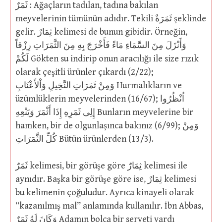
ثَمَرٌ : Ağaçların tadılan, tadına bakılan
meyvelerinin tümünün adıdır. Tekili ثَمَرَةٌ şeklinde
gelir. ثِمَارٌ kelimesi de bunun gibidir. Örneğin,
وَأَنْزَلَ مِنَ السَّمَاءِ مَاءً فَأَخْرَجَ بِهِ مِنَ الثَّمَرَاتِ رِزْقاً
لَكُمْ Gökten su indirip onun aracılığı ile size rızık
olarak çeşitli ürünler çıkardı (2/22);
وَمِنْ ثَمَرَاتِ النَّخِيلِ وَاْلأَعْنَابِ Hurmalıkların ve
üzümlüklerin meyvelerinden (16/67); اُنْظُرُوا
إِلِى ثَمَرِهِ إِذَا أَثْمَرَ وَيَنْعِهِ Bunların meyvelerine bir
hamken, bir de olgunlaşınca bakınız (6/99); وَمِنْ
كُلِّ الثَّمَرَاتِ Bütün ürünlerden (13/3).
ثَمَرٌ kelimesi, bir görüşe göre ثِمَارٌ kelimesi ile
aynıdır. Başka bir görüşe göre ise, ثِمَارٌ kelimesi
bu kelimenin çoğuludur. Ayrıca kinayeli olarak
“kazanılmış mal” anlamında kullanılır. İbn Abbas,
وَكَانَ لَهُ ثَمَرٌ Adamın bolca bir serveti vardı