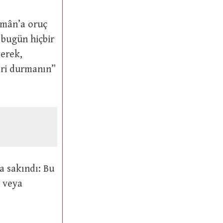
lerek,
 veya