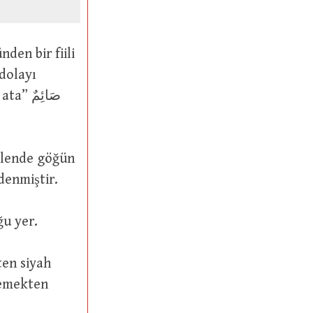
dolayı
صَائِم
ğlende göğün
da durduğu” düşünülerek “gün ortasına, öğlene” de صَوْمٌ denmiştir.
 durduğu yer.
temekten