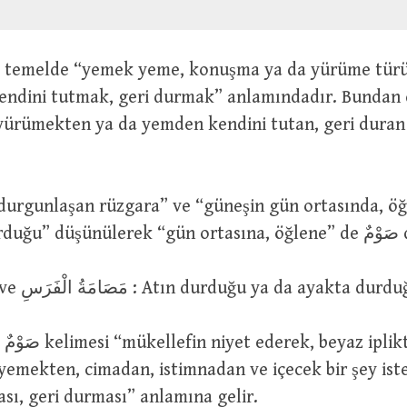
ndini tutmak, geri durmak” anlamındadır. Bundan 
ürümekten ya da yemden kendini tutan, geri duran ata” ٌ
 durgunlaşan rüzgara” ve “güneşin gün ortasında, ö
ortasın
مَصَامُ الْفَرَسِ ve مَصَامَةُ الْفَرَسِ : Atın durduğu ya da ayakta
iyah
 yemekten, cimadan, istimnadan ve içecek bir şey is
sı, geri durması” anlamına gelir.