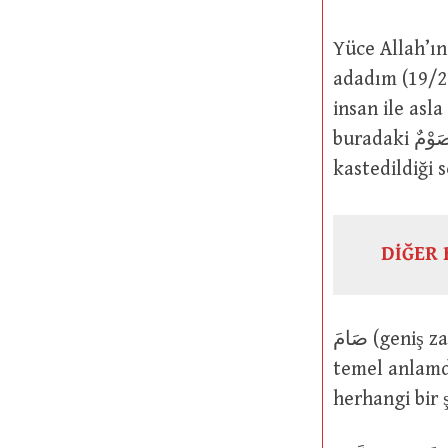
Yüce Allah’ın şu sözüne gelince: مًا
adadım (19/26) bunun ardından ge
insan ile asl
buradaki صَوْمٌ (oruç) sözüyle “konuşmaktan kendini tutmanın, geri durmanın”
kastedildiği 
DİĞER 
صَامَ (geniş zaman يَصُومُ mastar isim صَوْمٌ ve صِيَامٌ): Mutlak manada sakındı: Bu
temel anlamd
herhangi bir 