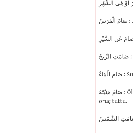
َسُ
حُ
لْمَاءُ
صَامَ مَنِيَّتَهُ : Ölümü tattı. Teknik olarak, İslam tarafından belirlendiği şekilde
oruç tuttu.