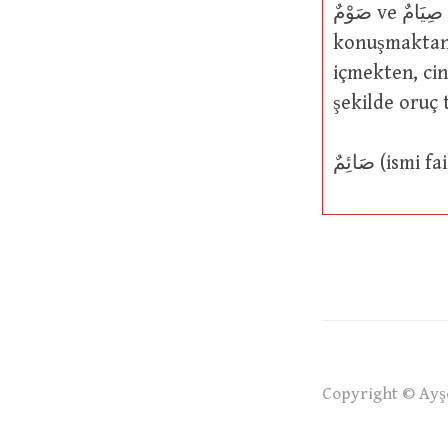
صَوْمٌ ve صِيَامٌ (mastar isim): (1) Bir şeyden uzak durma; (2) yemekten, içmekten,
konuşmaktan,
içmekten, cin
şekilde oruç 
صَائِمٌ (ism
Copyright © Ayşe