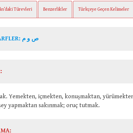
ân’daki Türevleri
Benzerlikler
Türkçeye Geçen Kelimeler
KÖK HARFLER: ص و م
:
 şey yapmaktan sakınmak; oruç tutmak.
AMA: