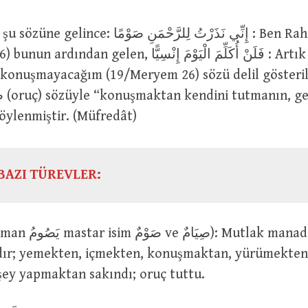
إِنِّي نَذَرْتُ لِلرَّحْمَنِ صَوْ : Ben Rahmân’a oruç
len, فَلَنْ أُكَلِّمَ الْيَوْمَ إِنْسِيًّا : Artık bugün hiçbir
a konuşmayacağım (19/Meryem 26) sözü delil gösteri
söylenmiştir. (Müfredât)
BAZI TÜREVLER:
ır; yemekten, içmekten, konuşmaktan, yürümekten
şey yapmaktan sakındı; oruç tuttu.