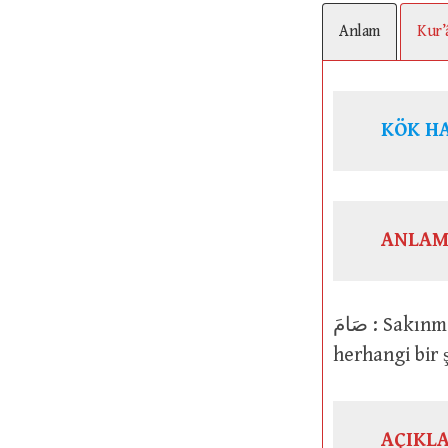
Anlam
Kur’
ANLAM
صَامَ : Sakınmak. Yemekten, içmekten, konuşmaktan, yürümekten veya
herhangi bir
AÇIKL