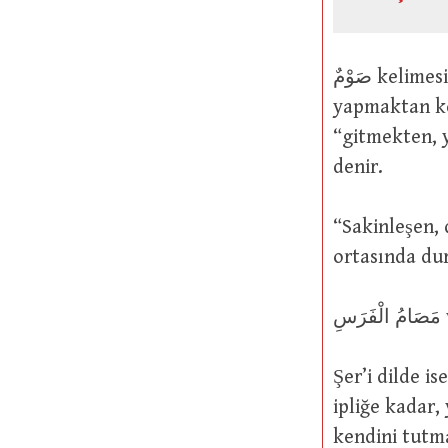
صَوْمٌ kelimesi temelde “yemek yeme, konuşma ya da yürüme türünden bir fiili
yapmaktan ke
“gitmekten, y
denir.
“Sakinleşen,
Şer’i dilde ise صَوْمٌ kelimesi “mükellefin niyet ederek, beyaz iplikten s
ipliğe kadar,
kendini tutma